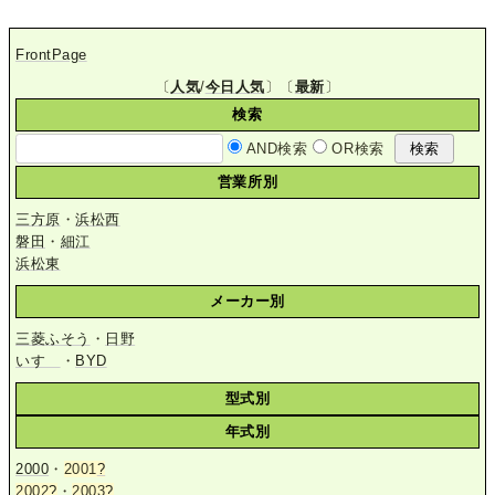
FrontPage
〔
人気
/
今日人気
〕〔
最新
〕
検索
AND検索
OR検索
営業所別
三方原
・
浜松西
磐田
・
細江
浜松東
メーカー別
三菱ふそう
・
日野
いすゞ
・
BYD
型式別
年式別
2000
・
2001
?
2002
?
・
2003
?