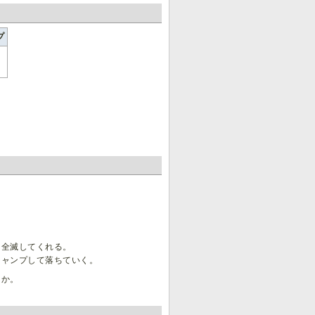
プ
て全滅してくれる。
ジャンプして落ちていく。
うか。