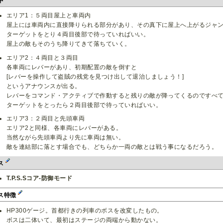
中
エリア1：５両目屋上と車両内
屋上には車両内に直接降りられる部分があり、その真下に屋上へ上がるジャ
ターゲットをとり４両目後部で待っていればいい。
屋上の敵もそのうち降りてきて落ちていく。
エリア2：４両目と３両目
各車両にレバーがあり、初期配置の敵を倒すと
[レバーを操作して盗賊の残党を見つけ出して退治しましょう！]
というアナウンスが出る。
レバーをコマンド・アクティブで作動すると残りの敵が降ってくるのですべ
ターゲットをとったら２両目後部で待っていればいい。
エリア3：２両目と先頭車両
エリア2と同様、各車両にレバーがある。
当然ながら先頭車両より先に車両は無い。
敵を連結部に落とす場合でも、どちらか一両の敵とは戦う事になるだろう。
ス
T.P.S.Sコア-防御モード
ス特徴
HP300ゲージ。首都行きの列車のボスを改変したもの。
ボスは二体いて、最初はステージの両端から動かない。