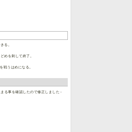
できる。
とどめを刺して終了。
ジを戦うはめになる。
まる事を確認したので修正しました -