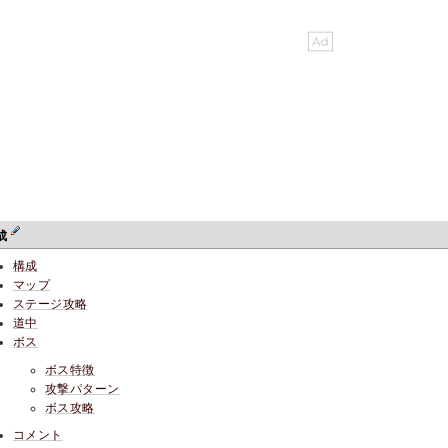
成
構成
マップ
ステージ攻略
道中
ボス
ボス特徴
攻撃パターン
ボス攻略
コメント