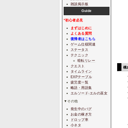
雑談掲示板
Guide
*初心者必見
まずはじめに
よくある質問
復帰者はこちら
ゲーム仕様関連
ステータス
テクニック
暗転リレー
クエスト
構
タイムライン
EXPテーブル
疲労度一覧
略語・用語集
エルソード-エルの巫女
▼その他
発生中のバグ
お金の稼ぎ方
ドロップ率
小ネタ