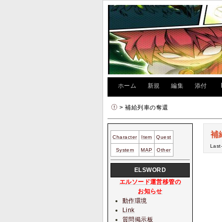
[
ホーム
|
新規
|
編集
|
添付
]
> 補給列車の奪還
補
Character
Item
Quest
Last
System
MAP
Other
ELSWORD
エルソード運営移管の
お知らせ
動作環境
Link
質問掲示板