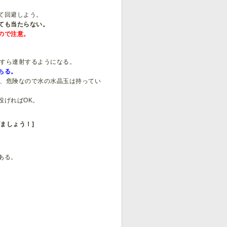
て回避しよう。
ても当たらない。
ので注意。
たすら連射するようになる。
ちる。
が、危険なので水の水晶玉は持ってい
投げればOK。
げましょう！]
ある。