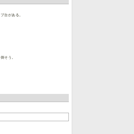
ンプ台がある。
て倒そう。