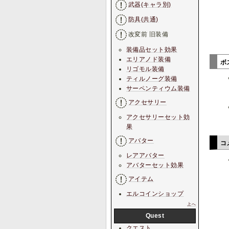
武器(キャラ別)
防具(共通)
改変前 旧装備
装備品セット効果
エリアノド装備
ボ
リゴモル装備
ティルノーグ装備
サーペンティウム装備
アクセサリー
アクセサリーセット効
果
アバター
コ
レアアバター
アバターセット効果
アイテム
エルコインショップ
上へ
Quest
クエスト