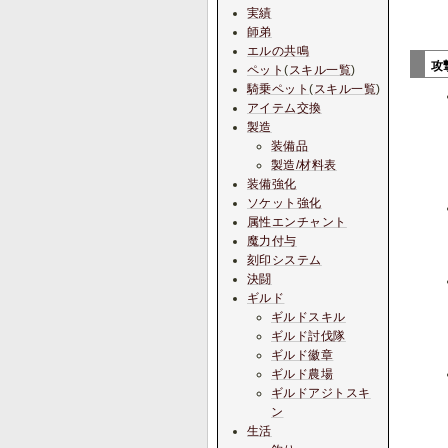
実績
師弟
エルの共鳴
攻
ペット
(
スキル一覧
)
騎乗ペット
(
スキル一覧
)
アイテム交換
製造
装備品
製造/材料表
装備強化
ソケット強化
属性エンチャント
魔力付与
刻印システム
決闘
ギルド
ギルドスキル
ギルド討伐隊
ギルド徽章
ギルド農場
ギルドアジトスキ
ン
生活