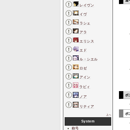
道
レイヴン
イヴ
ラシェ
アラ
エリシス
エド
ル・シエル
ロゼ
アイン
ラビィ
ボ
ノア
リティア
ボ
上へ
System
称号