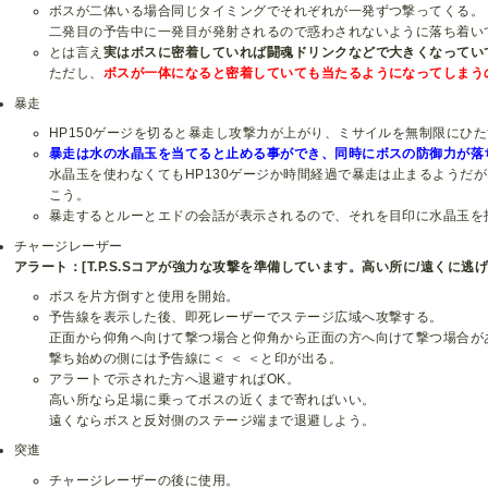
ボスが二体いる場合同じタイミングでそれぞれが一発ずつ撃ってくる。
二発目の予告中に一発目が発射されるので惑わされないように落ち着い
とは言え
実はボスに密着していれば闘魂ドリンクなどで大きくなってい
ただし、
ボスが一体になると密着していても当たるようになってしまう
暴走
HP150ゲージを切ると暴走し攻撃力が上がり、ミサイルを無制限にひ
暴走は水の水晶玉を当てると止める事ができ、同時にボスの防御力が落
水晶玉を使わなくてもHP130ゲージか時間経過で暴走は止まるようだ
こう。
暴走するとルーとエドの会話が表示されるので、それを目印に水晶玉を
チャージレーザー
アラート：[T.P.S.Sコアが強力な攻撃を準備しています。高い所に/遠くに逃
ボスを片方倒すと使用を開始。
予告線を表示した後、即死レーザーでステージ広域へ攻撃する。
正面から仰角へ向けて撃つ場合と仰角から正面の方へ向けて撃つ場合が
撃ち始めの側には予告線に＜ ＜ ＜と印が出る。
アラートで示された方へ退避すればOK。
高い所なら足場に乗ってボスの近くまで寄ればいい。
遠くならボスと反対側のステージ端まで退避しよう。
突進
チャージレーザーの後に使用。