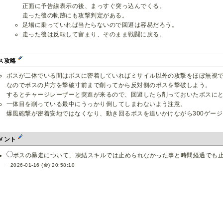
正面に予告線表示の後、まっすぐ突っ込んでくる。
走った後の軌跡にも攻撃判定がある。
足場に乗っていれば当たらないので回避は容易だろう。
走った後は反転して留まり、そのまま戦闘に戻る。
ス攻略
ボスが二体でいる間はボスに密着していればミサイル以外の攻撃をほぼ無視
なのでボスの片方を撃破寸前まで削ってから反対側のボスを撃破しよう。
するとチャージレーザーと突進が来るので、回避したら削っておいたボスに
一体目を削っている最中にうっかり倒してしまわないよう注意。
爆風砲撃が密着安地ではなくなり、動き回るボスを追いかけながら300ゲー
メント
ボスの暴走について、凍結スキルでは止められなかった事と時間経過でも止
-
2026-01-16 (金) 20:58:10