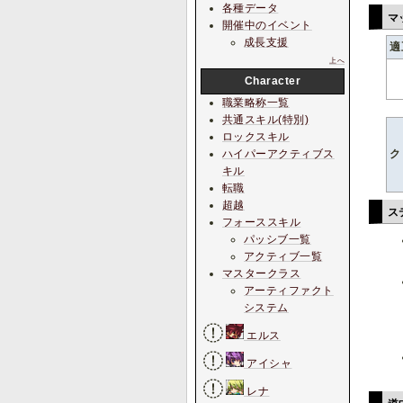
各種データ
マ
開催中のイベント
成長支援
適
上へ
Character
職業略称一覧
共通スキル(特別)
ロックスキル
ク
ハイパーアクティブス
キル
転職
超越
ス
フォーススキル
パッシブ一覧
アクティブ一覧
マスタークラス
アーティファクト
システム
エルス
アイシャ
レナ