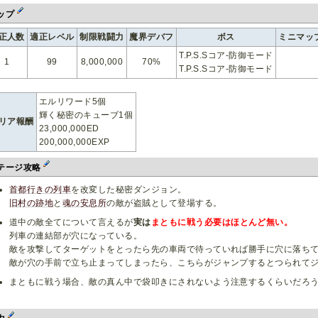
ップ
正人数
適正レベル
制限戦闘力
魔界デバフ
ボス
ミニマッ
T.P.S.Sコア-防御モード
1
99
8,000,000
70%
T.P.S.Sコア-防御モード
エルリワード5個
輝く秘密のキューブ1個
リア報酬
23,000,000ED
200,000,000EXP
テージ攻略
首都行きの列車
を改変した秘密ダンジョン。
旧村の跡地
と
魂の安息所
の敵が盗賊として登場する。
道中の敵全てについて言えるが
実は
まともに戦う必要はほとんど無い。
列車の連結部が穴になっている。
敵を攻撃してターゲットをとったら先の車両で待っていれば勝手に穴に落ち
敵が穴の手前で立ち止まってしまったら、こちらがジャンプするとつられて
まともに戦う場合、敵の真ん中で袋叩きにされないよう注意するくらいだろ