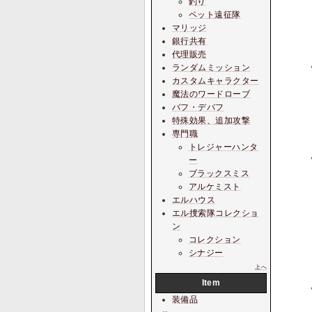
釣り
ペット遠征隊
マリッジ
銀行共有
代理販売
ランダムミッション
カスタムキャラクター
魔法のワードローブ
バフ・デバフ
特殊効果、追加攻撃
専門職
トレジャーハンタ
ー
ブラックスミス
アルケミスト
エルハウス
エル捜索隊コレクショ
ン
コレクション
シナジー
上へ
Item
装備品