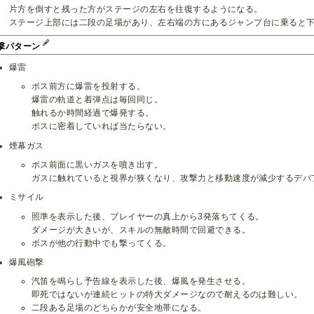
片方を倒すと残った方がステージの左右を往復するようになる。
ステージ上部には二段の足場があり、左右端の方にあるジャンプ台に乗ると
撃パターン
爆雷
ボス前方に爆雷を投射する。
爆雷の軌道と着弾点は毎回同じ。
触れるか時間経過で爆発する。
ボスに密着していれば当たらない。
煙幕ガス
ボス前面に黒いガスを噴き出す。
ガスに触れていると視界が狭くなり、攻撃力と移動速度が減少するデバ
ミサイル
照準を表示した後、プレイヤーの真上から3発落ちてくる。
ダメージが大きいが、スキルの無敵時間で回避できる。
ボスが他の行動中でも撃ってくる。
爆風砲撃
汽笛を鳴らし予告線を表示した後、爆風を発生させる。
即死ではないが連続ヒットの特大ダメージなので耐えるのは難しい。
二段ある足場のどちらかが安全地帯になる。