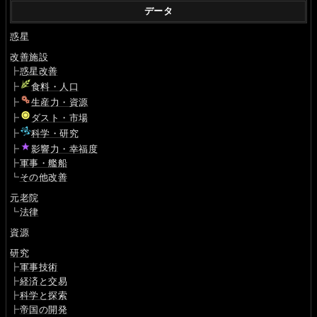
データ
惑星
改善施設
┣
惑星改善
┣
食料・人口
┣
生産力・資源
┣
ダスト・市場
┣
科学・研究
┣
影響力・幸福度
┣
軍事・艦船
┗
その他改善
元老院
┗
法律
資源
研究
┣
軍事技術
┣
経済と交易
┣
科学と探索
┣
帝国の開発