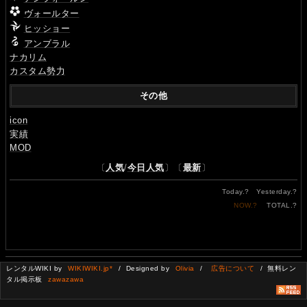
ヴォールター
ヒッショー
アンブラル
ナカリム
カスタム勢力
その他
icon
実績
MOD
〔
人気
/
今日人気
〕〔
最新
〕
Today.
?
Yesterday.
?
NOW.
?
TOTAL.
?
レンタルWIKI by
WIKIWIKI.jp*
/ Designed by
Olivia
/
広告について
/ 無料レン
タル掲示板
zawazawa