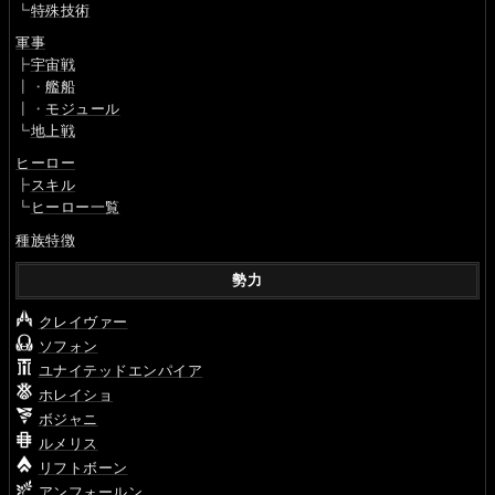
┗
特殊技術
軍事
┣
宇宙戦
┃・
艦船
┃・
モジュール
┗
地上戦
ヒーロー
┣
スキル
┗
ヒーロー一覧
種族特徴
勢力
クレイヴァー
ソフォン
ユナイテッドエンパイア
ホレイショ
ボジャニ
ルメリス
リフトボーン
アンフォールン