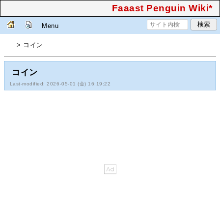
Faaast Penguin Wiki*
Menu
> コイン
コイン
Last-modified: 2026-05-01 (金) 16:19:22