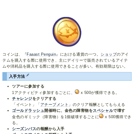
コインは、『
Faaast Penguin
』における通貨の一つ。
ショップ
のアイ
テムを購入する際に使用でき、主にデイリーで販売されているアイテ
ムや消耗品を購入する際に使用できることが多い。有効期限はない。
入手方法
ツアーに参加する
1アクティビティ参加するごとに、
x 500が獲得できる。
チャレンジ
をクリアする
「イベント」「
アチーブメント
」のクリア報酬としてもらえる
ゴールドラッシュ
開催時に、金色の障害物を
スペシャル
で壊す
金色のギミック（障害物）を1個破壊するごとに
x 500獲得でき
る。
シーズンパス
の報酬から入手