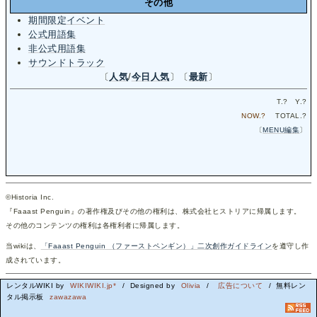
その他
期間限定イベント
公式用語集
非公式用語集
サウンドトラック
〔
人気
/
今日人気
〕〔
最新
〕
T.
?
Y.
?
NOW.
?
TOTAL.
?
〔
MENU編集
〕
©Historia Inc.
『Faaast Penguin』の著作権及びその他の権利は、株式会社ヒストリアに帰属します。
その他のコンテンツの権利は各権利者に帰属します。
当wikiは、
「Faaast Penguin （ファーストペンギン）」二次創作ガイドライン
を遵守し作
成されています。
レンタルWIKI by
WIKIWIKI.jp*
/ Designed by
Olivia
/
広告について
/ 無料レン
タル掲示板
zawazawa