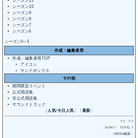
シーズン11
シーズン10
シーズン9
シーズン8
シーズン7
シーズン6
シーズン0～5
作成・編集者用
作成・編集者用TOP
アイコン
サンドボックス
その他
期間限定イベント
公式用語集
非公式用語集
サウンドトラック
〔
人気
/
今日人気
〕〔
最新
〕
T.
?
Y.
?
NOW.
?
TOTAL.
?
〔
MENU編集
〕