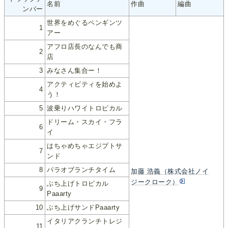
名前
作曲
編曲
ンバー
世界をめぐるペンギンツ
1
アー
アフロ店長のなんでも商
2
店
3
みなさん集合ー！
アクティビティを始めよ
4
う！
5
波乗りハワイトロピカル
ドリーム・スカイ・フラ
6
イ
はちゃめちゃエジプトサ
7
ンド
8
パラオブランチタイム
加藤 浩義（株式会社ノイ
ジークローク）
ぶち上げトロピカル
9
Paaarty
10
ぶち上げサンドPaaarty
イタリアクランチトレジ
11