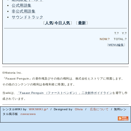
公式用語集
非公式用語集
サウンドトラック
〔
人気
/
今日人気
〕〔
最新
〕
T.
?
Y.
?
NOW.
?
TOTAL.
?
〔
MENU編集
〕
©Historia Inc.
『Faaast Penguin』の著作権及びその他の権利は、株式会社ヒストリアに帰属します。
その他のコンテンツの権利は各権利者に帰属します。
当wikiは、
「Faaast Penguin （ファーストペンギン）」二次創作ガイドライン
を遵守し作
成されています。
レンタルWIKI by
WIKIWIKI.jp*
/ Designed by
Olivia
/
広告について
/ 無料レン
タル掲示板
zawazawa