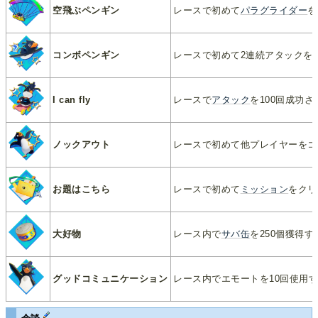
空飛ぶペンギン
レースで初めて
パラグライダー
を
コンボペンギン
レースで初めて2連続アタックを
I can fly
レースで
アタック
を100回成功さ
ノックアウト
レースで初めて他プレイヤーをコ
お題はこちら
レースで初めて
ミッション
をクリ
大好物
レース内で
サバ缶
を250個獲得す
グッドコミュニケーション
レース内でエモートを10回使用