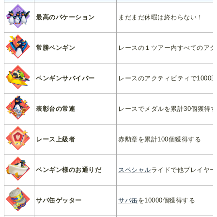
最高のバケーション
まだまだ休暇は終わらない！
常勝ペンギン
レースの１ツアー内すべてのアク
ペンギンサバイバー
レースのアクティビティで1000
表彰台の常連
レースでメダルを累計30個獲得
レース上級者
赤勲章を累計100個獲得する
ペンギン様のお通りだ
スペシャル
ライドで他プレイヤーを
サバ缶ゲッター
サバ缶
を10000個獲得する