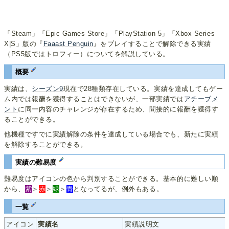
「Steam」「Epic Games Store」「PlayStation 5」「Xbox Series
X|S」版の『
Faaast Penguin
』をプレイすることで解除できる実績
（PS5版ではトロフィー）についてを解説している。
概要
実績は、
シーズン9
現在で28種類存在している。実績を達成してもゲー
ム内では報酬を獲得することはできないが、一部実績では
アチーブメ
ント
に同一内容のチャレンジが存在するため、間接的に報酬を獲得す
ることができる。
他機種ですでに実績解除の条件を達成している場合でも、新たに実績
を解除することができる。
実績の難易度
難易度はアイコンの色から判別することができる。基本的に難しい順
から、
紫
＞
赤
＞
緑
＞
青
となってるが、例外もある。
一覧
アイコン
実績名
実績説明文