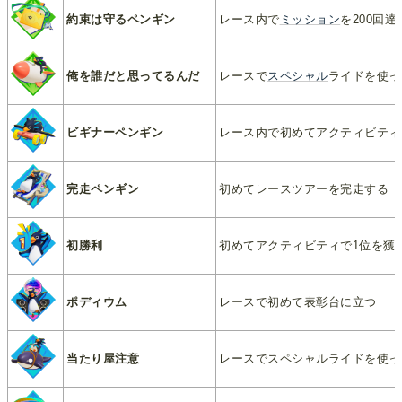
約束は守るペンギン
レース内で
ミッション
を200回
俺を誰だと思ってるんだ
レースで
スペシャル
ライドを使っ
ビギナーペンギン
レース内で初めてアクティビティ
完走ペンギン
初めてレースツアーを完走する
初勝利
初めてアクティビティで1位を獲
ポディウム
レースで初めて表彰台に立つ
当たり屋注意
レースでスペシャルライドを使っ