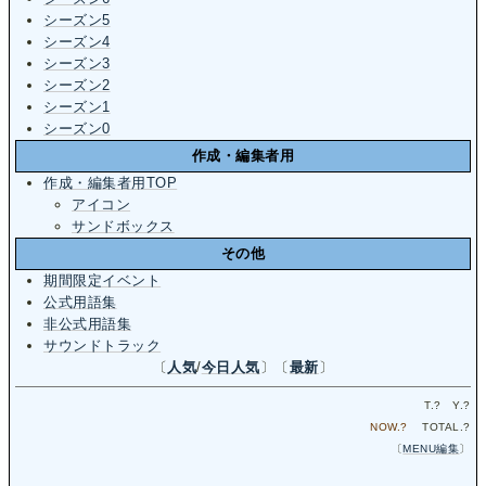
シーズン5
シーズン4
シーズン3
シーズン2
シーズン1
シーズン0
作成・編集者用
作成・編集者用TOP
アイコン
サンドボックス
その他
期間限定イベント
公式用語集
非公式用語集
サウンドトラック
〔
人気
/
今日人気
〕〔
最新
〕
T.
?
Y.
?
NOW.
?
TOTAL.
?
〔
MENU編集
〕