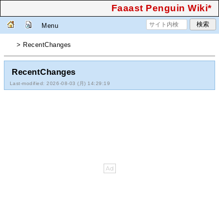
Faaast Penguin Wiki*
Menu
> RecentChanges
RecentChanges
Last-modified: 2026-08-03 (月) 14:29:19