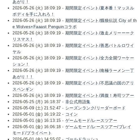
あがり！
2026-05-26 (火) 18:09:19 -
期間限定イベント/夏本番！マッスル
ボディを手に入れろ！
2026-05-26 (火) 18:09:19 -
期間限定イベント/餓狼伝説 City of th
e Wolves×Faaast Penguinコラボ
2026-05-26 (火) 18:09:19 -
期間限定イベント/激走メリーーーク
リスマス！
2026-05-26 (火) 18:09:19 -
期間限定イベント/善悪バトルロワイ
ヤル
2026-05-26 (火) 18:09:19 -
期間限定イベント/全力全開ワーケー
ション！
2026-05-26 (火) 18:09:19 -
期間限定イベント/南極ラーメン一丁
あがり！！
2026-05-26 (火) 18:09:19 -
期間限定イベント/不思議の国のアリ
スペンギン
2026-05-26 (火) 18:09:19 -
期間限定イベント/満腹！寿司ツアー
2026-05-25 (月) 16:18:37 -
非公式用語集
2026-05-09 (土) 21:52:47 -
シーズンランク/リーダーボード
2026-05-01 (金) 16:19:22 -
コイン
2026-05-01 (金) 16:13:15 -
ゲームモード/レースツアー
2026-05-01 (金) 16:06:18 -
ゲームモード/レースツアー/プレイ
モード/プライベート
2026-05-01 (金) 14:55:07 -
ゴールドラッシュ