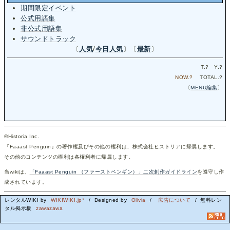
期間限定イベント
公式用語集
非公式用語集
サウンドトラック
〔
人気
/
今日人気
〕〔
最新
〕
T.
?
Y.
?
NOW.
?
TOTAL.
?
〔
MENU編集
〕
©Historia Inc.
『Faaast Penguin』の著作権及びその他の権利は、株式会社ヒストリアに帰属します。
その他のコンテンツの権利は各権利者に帰属します。
当wikiは、
「Faaast Penguin （ファーストペンギン）」二次創作ガイドライン
を遵守し作
成されています。
レンタルWIKI by
WIKIWIKI.jp*
/ Designed by
Olivia
/
広告について
/ 無料レン
タル掲示板
zawazawa