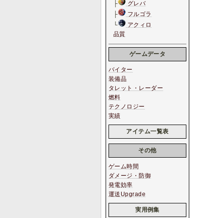
├
グレバ
├
フルゴラ
└
アクィロ
品質
ゲームデータ
バイター
装備品
タレット・レーダー
燃料
テクノロジー
実績
アイテム一覧表
その他
ゲーム時間
ダメージ・防御
発電効率
運送Upgrade
実用例集