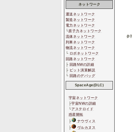
ネットワーク
運送ネットワーク
製造ネットワーク
電力ネットワーク
└
原子力ネットワーク
参
流体ネットワーク
列車ネットワーク
物流ネットワーク
└
ロボネットワーク
回路ネットワーク
├
回路NWの詳細
├
ビット演算解説
└
回路のデバッグ
SpaceAge(DLC)
宇宙ネットワーク
├
宇宙NWの詳細
└
アステロイド
惑星開拓
├
ナウヴィス
├
ヴルカヌス