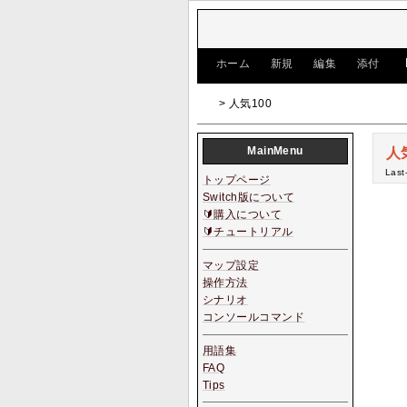
[
ホーム
|
新規
|
編集
|
添付
]
> 人気100
MainMenu
人
Last
トップページ
Switch版について
🔰購入について
🔰チュートリアル
マップ設定
操作方法
シナリオ
コンソールコマンド
用語集
FAQ
Tips