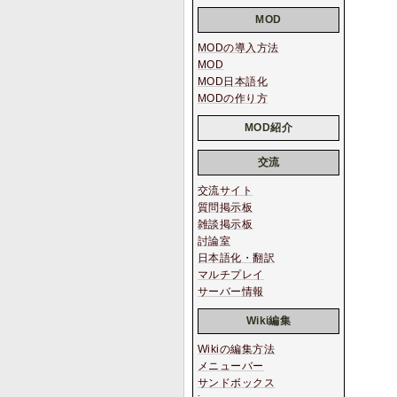
MOD
MODの導入方法
MOD
MOD日本語化
MODの作り方
MOD紹介
交流
交流サイト
質問掲示板
雑談掲示板
討論室
日本語化・翻訳
マルチプレイ
サーバー情報
Wiki編集
Wikiの編集方法
メニューバー
サンドボックス