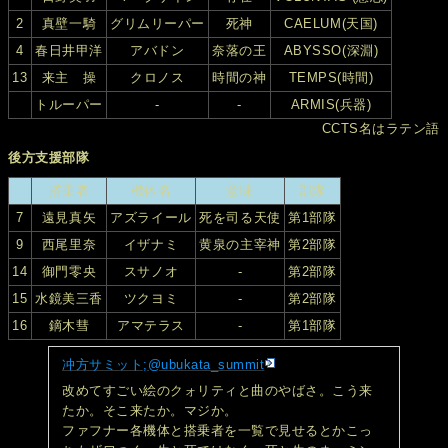
2
真壁一騎
グリムリーパー
死神
CAELUM(天国)
4
春日井甲洋
アバドン
奈落の王
ABYSSO(深淵)
13
来主 操
クロノス
時間の神
TEMPS(時間)
トルーパー
-
-
ARMIS(兵器)
CCTS名はラテン語
後方支援部隊
搭乗者
機体名
意味
部隊
7
遠見真矢
アズライール
死を司る天使
第1部隊
9
西尾里奈
イザナミ
黄泉の主宰神
第2部隊
14
御門零央
スサノオ
-
第2部隊
15
水鏡美三香
ツクヨミ
-
第2部隊
16
鏑木彗
アマテラス
-
第1部隊
冲方サミット;@ubukata_summit
改めてすごい絵のクォリティと曲のやばさ。こう来
たか。そこ来たか。マジか。
ファフナー各機体と搭乗者を一覧で見せるとかこっ