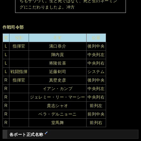
ちもザワつく。生と死ではなく、死と生のネーミン
グにこだわりましたよ。冲方
作戦司令部
艦
役割
名前
位置
L
指揮官
溝口恭介
後列中央
L
陣内貢
中央列左
L
将陵佐喜
中央列右
L
戦闘指揮
近藤剣司
システム
R
指揮官
真壁史彦
後列中央
R
イアン・カンプ
中央列左
R
ジェレミー・リー・マーシー
中央列右
R
貴志シャオ
前列左
R
ベラ・デルニョーニ
前列中央
R
堂馬舞
前列右
各ボート正式名称