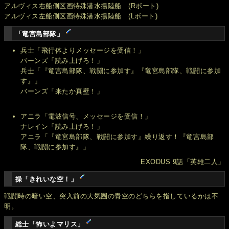
アルヴィス右船側区画特殊潜水揚陸船 (Rボート)
アルヴィス左船側区画特殊潜水揚陸船 (Lボート)
「竜宮島部隊」
兵士「飛行体よりメッセージを受信！」
バーンズ「読み上げろ！」
兵士「『竜宮島部隊、戦闘に参加す』『竜宮島部隊、戦闘に参加
す』」
バーンズ「来たか真壁！」
アニラ「電波信号、メッセージを受信！」
ナレイン「読み上げろ！」
アニラ「『竜宮島部隊、戦闘に参加す』繰り返す！『竜宮島部
隊、戦闘に参加す』」
EXODUS 9話「英雄二人」
操「きれいな空！」
戦闘時の暗い空、突入前の大気圏の青空のどちらを指しているかは不
明。
総士「怖いよマリス」