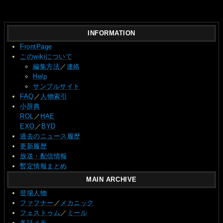
INFORMATION
FrontPage
このwikiについて
編集方法
／
連絡
Help
サンプルサイト
FAQ
／
人物索引
小辞典
ROL
／
HAE
EXO
／
BYD
過去のニュース履歴
更新履歴
放送・配信情報
暫定情報まとめ
MAIN ARCHIVE
登場人物
ファフナー
／
メカニック
フェストゥム
／
ミール
各話メモ