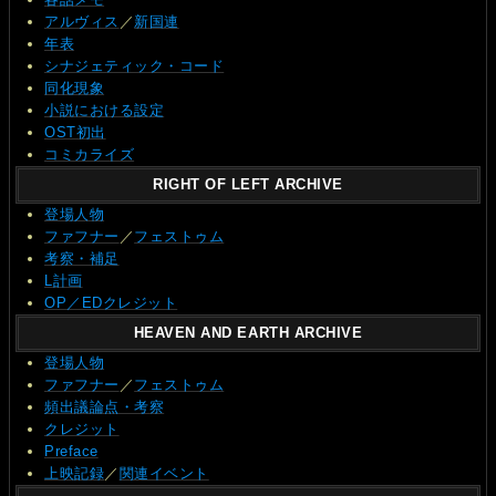
アルヴィス
／
新国連
年表
シナジェティック・コード
同化現象
小説における設定
OST初出
コミカライズ
RIGHT OF LEFT ARCHIVE
登場人物
ファフナー
／
フェストゥム
考察・補足
L計画
OP／EDクレジット
HEAVEN AND EARTH ARCHIVE
登場人物
ファフナー
／
フェストゥム
頻出議論点・考察
クレジット
Preface
上映記録
／
関連イベント