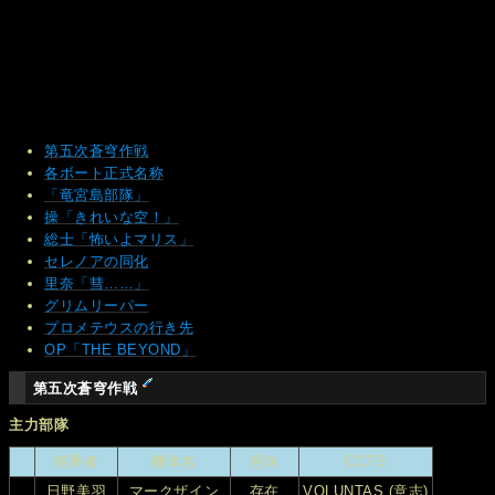
第五次蒼穹作戦
各ボート正式名称
「竜宮島部隊」
操「きれいな空！」
総士「怖いよマリス」
セレノアの同化
里奈「彗……」
グリムリーパー
プロメテウスの行き先
OP「THE BEYOND」
第五次蒼穹作戦
主力部隊
搭乗者
機体名
意味
CCTS
日野美羽
マークザイン
存在
VOLUNTAS (意志)