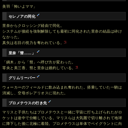
美羽「怖いよママ」
セレノアの同化
里奈からクロッシング経由で同化。
システムが接続を強制解除しても最初に同化された里奈の結晶は砕け
なかった。
*1
真矢は右目の視力を奪われている。
里奈「彗……」
「鏑木」から「彗」へ呼び方が変わった。
*2
零央と美三香、彗と里奈は婚約している。
グリムリーパー
ウォーカーのフィールドに飲み込まれ奪われた。搭乗していた一騎は
消滅し、空母ボレアリオスに現れた。
プロメテウスの行き先
マリスと子供たちはプロメテウスと一緒に宇宙に打ち上げられたがロ
ケットは途中で分離している。マリスらは大気圏で切り離されて地球
に降下した後に北極に着陸。プロメテウスは単体でベイグラントに向