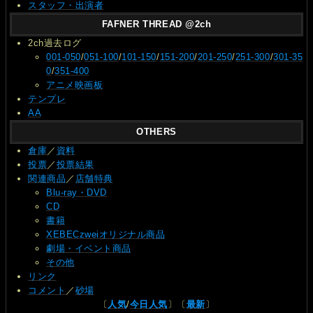
スタッフ・出演者
FAFNER THREAD @2ch
2ch過去ログ
001-050
/
051-100
/
101-150
/
151-200
/
201-250
/
251-300
/
301-35
0
/
351-400
アニメ映画板
テンプレ
AA
OTHERS
倉庫
／
資料
投票
／
投票結果
関連商品
／
店舗特典
Blu-ray・DVD
CD
書籍
XEBECzweiオリジナル商品
劇場・イベント商品
その他
リンク
コメント
／
砂場
〔
人気
/
今日人気
〕〔
最新
〕