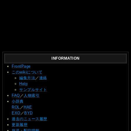
INFORMATION
FrontPage
このwikiについて
編集方法
／
連絡
Help
サンプルサイト
FAQ
／
人物索引
小辞典
ROL
／
HAE
EXO
／
BYD
過去のニュース履歴
更新履歴
放送・配信情報