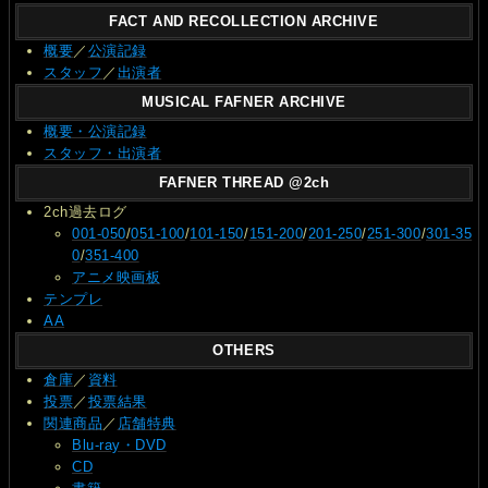
FACT AND RECOLLECTION ARCHIVE
概要
／
公演記録
スタッフ
／
出演者
MUSICAL FAFNER ARCHIVE
概要・公演記録
スタッフ・出演者
FAFNER THREAD @2ch
2ch過去ログ
001-050
/
051-100
/
101-150
/
151-200
/
201-250
/
251-300
/
301-35
0
/
351-400
アニメ映画板
テンプレ
AA
OTHERS
倉庫
／
資料
投票
／
投票結果
関連商品
／
店舗特典
Blu-ray・DVD
CD