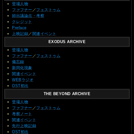
登場人物
ファフナー
／
フェストゥム
頻出議論点・考察
クレジット
Preface
上映記録
／
関連イベント
EXODUS ARCHIVE
登場人物
ファフナー
／
フェストゥム
備忘録
新同化現象
関連イベント
WEBラジオ
OST初出
THE BEYOND ARCHIVE
登場人物
ファフナー
／
フェストゥム
考察ノート
関連イベント
先行上映記録
OST初出