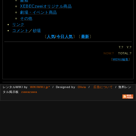
書籍
XEBECzweiオリジナル商品
劇場・イベント商品
その他
リンク
コメント
／
砂場
〔
人気
/
今日人気
〕〔
最新
〕
T.
?
Y.
?
NOW.
?
TOTAL.
?
〔
MENU編集
〕
レンタルWIKI by
WIKIWIKI.jp*
/ Designed by
Olivia
/
広告について
/ 無料レン
タル掲示板
zawazawa