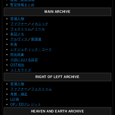
暫定情報まとめ
MAIN ARCHIVE
登場人物
ファフナー
／
メカニック
フェストゥム
／
ミール
各話メモ
アルヴィス
／
新国連
年表
シナジェティック・コード
同化現象
小説における設定
OST初出
コミカライズ
RIGHT OF LEFT ARCHIVE
登場人物
ファフナー
／
フェストゥム
考察・補足
L計画
OP／EDクレジット
HEAVEN AND EARTH ARCHIVE