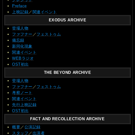
Preface
上映記録
／
関連イベント
EXODUS ARCHIVE
登場人物
ファフナー
／
フェストゥム
備忘録
新同化現象
関連イベント
WEBラジオ
OST初出
THE BEYOND ARCHIVE
登場人物
ファフナー
／
フェストゥム
考察ノート
関連イベント
先行上映記録
OST初出
FACT AND RECOLLECTION ARCHIVE
概要
／
公演記録
スタッフ
／
出演者