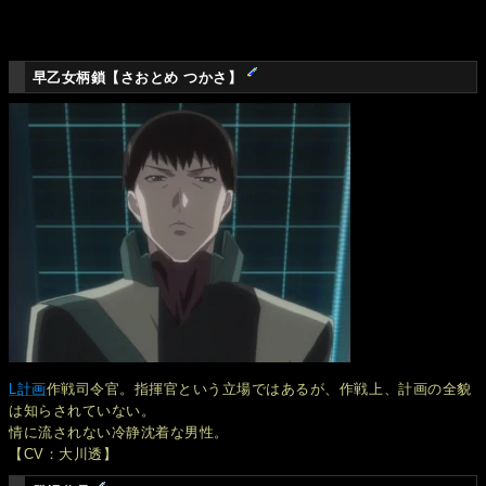
早乙女柄鎖【さおとめ つかさ】
L計画
作戦司令官。指揮官という立場ではあるが、作戦上、計画の全貌
は知らされていない。
情に流されない冷静沈着な男性。
【CV：大川透】