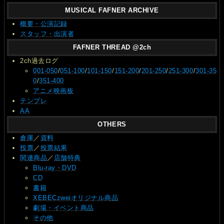
MUSICAL FAFNER ARCHIVE
概要・公演記録
スタッフ・出演者
FAFNER THREAD @2ch
2ch過去ログ
001-050
/
051-100
/
101-150
/
151-200
/
201-250
/
251-300
/
301-35
0
/
351-400
アニメ映画板
テンプレ
AA
OTHERS
倉庫
／
資料
投票
／
投票結果
関連商品
／
店舗特典
Blu-ray・DVD
CD
書籍
XEBECzweiオリジナル商品
劇場・イベント商品
その他