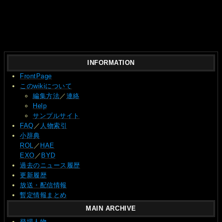
INFORMATION
FrontPage
このwikiについて
編集方法
／
連絡
Help
サンプルサイト
FAQ
／
人物索引
小辞典
ROL
／
HAE
EXO
／
BYD
過去のニュース履歴
更新履歴
放送・配信情報
暫定情報まとめ
MAIN ARCHIVE
登場人物