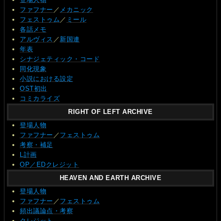
ファフナー
／
メカニック
フェストゥム
／
ミール
各話メモ
アルヴィス
／
新国連
年表
シナジェティック・コード
同化現象
小説における設定
OST初出
コミカライズ
RIGHT OF LEFT ARCHIVE
登場人物
ファフナー
／
フェストゥム
考察・補足
L計画
OP／EDクレジット
HEAVEN AND EARTH ARCHIVE
登場人物
ファフナー
／
フェストゥム
頻出議論点・考察
クレジット