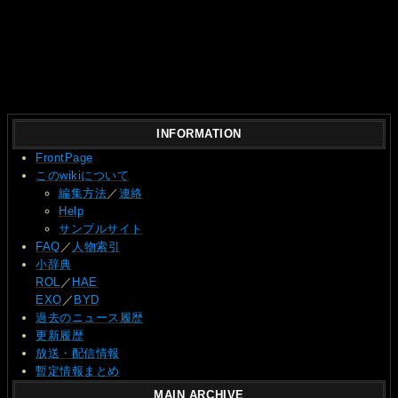
INFORMATION
FrontPage
このwikiについて
編集方法
／
連絡
Help
サンプルサイト
FAQ
／
人物索引
小辞典
ROL
／
HAE
EXO
／
BYD
過去のニュース履歴
更新履歴
放送・配信情報
暫定情報まとめ
MAIN ARCHIVE