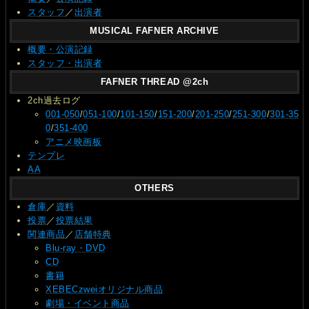
スタッフ
／
出演者
MUSICAL FAFNER ARCHIVE
概要・公演記録
スタッフ・出演者
FAFNER THREAD @2ch
2ch過去ログ
001-050
/
051-100
/
101-150
/
151-200
/
201-250
/
251-300
/
301-35
0
/
351-400
アニメ映画板
テンプレ
AA
OTHERS
倉庫
／
資料
投票
／
投票結果
関連商品
／
店舗特典
Blu-ray・DVD
CD
書籍
XEBECzweiオリジナル商品
劇場・イベント商品