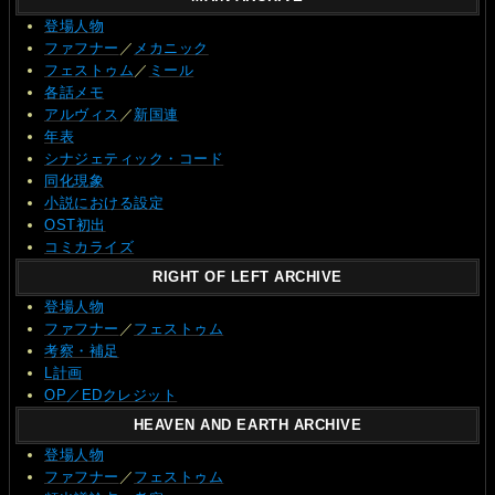
登場人物
ファフナー
／
メカニック
フェストゥム
／
ミール
各話メモ
アルヴィス
／
新国連
年表
シナジェティック・コード
同化現象
小説における設定
OST初出
コミカライズ
RIGHT OF LEFT ARCHIVE
登場人物
ファフナー
／
フェストゥム
考察・補足
L計画
OP／EDクレジット
HEAVEN AND EARTH ARCHIVE
登場人物
ファフナー
／
フェストゥム