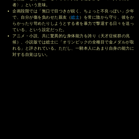
者〉」という意味。
企画段階では「無口で目つきが鋭く、ちょっと不良っぽい」少年
で、自分が傷を負わせた親友（
総士
）を常に陰から守り、彼をか
らかったり苛めたりしようとする者を暴力で撃退する日々を送っ
ている、という設定だった。
アニメ・小説、共に驚異的な身体能力を誇り（天才症候群の兆
候）、小説版では総士に「オリンピックの全種目で金メダルが取
れる」と評されている。ただし、一騎本人にあまり自身の能力に
対する自覚はない。