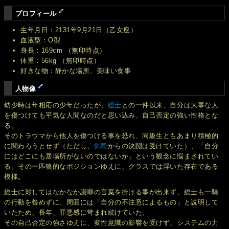
プロフィール
生年月日：2131年9月21日（乙女座）
血液型：O型
身長：169cm （無印時点）
体重：56kg （無印時点）
好きな物：静かな場所、美味い食事
人物像
幼少時は年相応の少年だったが、
総士
との一件以来、自分は大事な人
を傷つけても平気な人間なのだと思い込み、自己否定の強い性格とな
る。
そのトラウマから他人を傷つける事を恐れ、同級生ともあまり積極的
に関わろうとせず（ただし、
剣司
からの決闘は受けていた）、「自分
にはどこにも居場所がないのではないか」という観念に悩まされてい
る。その一匹狼的なポジションゆえに、クラスでは浮いた存在である
模様。
総士に対してはなかなか謝罪の言葉を掛ける事が出来ず、総士も一騎
の行動を咎めずに、周囲には「自分の不注意によるもの」と説明して
いたため、長年、罪悪感に苛まれ続けていた。
その自己否定の強さゆえに、変性意識の影響を受けず、システムの力