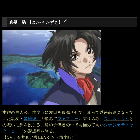
真壁一騎 【まかべ かずき】
本作の主人公。幼少時に左目を負傷させてしまって以来疎遠になって
いた親友・
皆城総士
の頼みで
ファフナー
に乗り込み、
フェストゥム
と
の戦いに身を投じる。島の子供達の中でも極めて高い
シナジェティッ
ク・コード
の形成率を誇る。
【CV：石井真／豊口めぐみ（幼少時）】