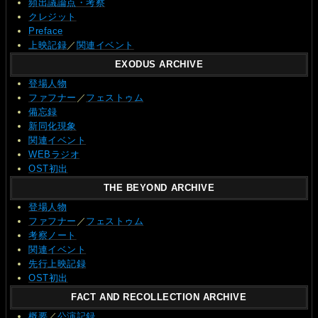
頻出議論点・考察
クレジット
Preface
上映記録
／
関連イベント
EXODUS ARCHIVE
登場人物
ファフナー
／
フェストゥム
備忘録
新同化現象
関連イベント
WEBラジオ
OST初出
THE BEYOND ARCHIVE
登場人物
ファフナー
／
フェストゥム
考察ノート
関連イベント
先行上映記録
OST初出
FACT AND RECOLLECTION ARCHIVE
概要
／
公演記録