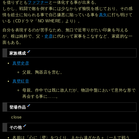
を借りずとも
ファフナー
と一体化する事が出来る。
しかし、戦闘で敵を倒す事には少なからず愉悦を感じており、その感
情を総士に知られる事で自己嫌悪に陥っている事を
真矢
に打ち明けて
いる（CDドラマ「NO WHERE」より）。
自分を表現するのが苦手なため、無口で近寄りがたい印象を与える
が、根は純朴で、父・
史彦
に代わって家事をこなすなど、家庭的な一
面もある。
家族構成
真壁史彦
父親。陶器店を営む。
真壁紅音
母親。作中では既に故人だが、物語中盤において意外な形で
再会する事に……。
登場作品
close
その他
名前は「心に〈壁〉をつくり、人から遠ざかる＋〈一人で戦う