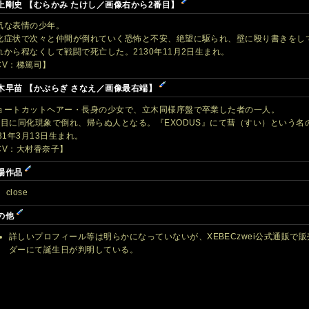
上剛史 【むらかみ たけし／画像右から2番目】
気な表情の少年。
化症状で次々と仲間が倒れていく恐怖と不安、絶望に駆られ、壁に殴り書きをし
れから程なくして戦闘で死亡した。2130年11月2日生まれ。
CV：梯篤司】
木早苗 【かぶらぎ さなえ／画像最右端】
ョートカットヘアー・長身の少女で、立木同様序盤で卒業した者の一人。
番目に同化現象で倒れ、帰らぬ人となる。『EXODUS』にて彗（すい）という
131年3月13日生まれ。
CV：大村香奈子】
場作品
close
の他
詳しいプロフィール等は明らかになっていないが、XEBECzwei公式通販で販
ダーにて誕生日が判明している。