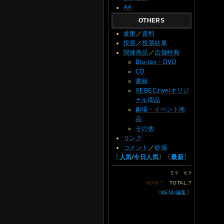
AA
OTHERS
倉庫
／
資料
投票
／
投票結果
関連商品
／
店舗特典
Blu-ray・DVD
CD
書籍
XEBECzweiオリジ
ナル商品
劇場・イベント商
品
その他
リンク
コメント
／
砂場
〔
人気
/
今日人気
〕〔
最新
〕
T.
?
Y.
?
NOW.
?
TOTAL.
?
〔
MENU編集
〕