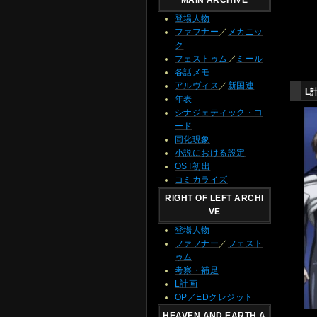
MAIN ARCHIVE
登場人物
ファフナー
／
メカニッ
ク
フェストゥム
／
ミール
各話メモ
アルヴィス
／
新国連
L
年表
シナジェティック・コ
ード
同化現象
小説における設定
OST初出
コミカライズ
RIGHT OF LEFT ARCHI
VE
登場人物
ファフナー
／
フェスト
ゥム
考察・補足
L計画
OP／EDクレジット
HEAVEN AND EARTH A