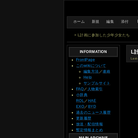
[
ホーム
|
新規
|
編集
|
添付
]
> L計画に参加した少年少女たち
L
INFORMATION
Last
FrontPage
このwikiについて
編集方法
／
連絡
Help
サンプルサイト
FAQ
／
人物索引
小辞典
ROL
／
HAE
EXO
／
BYD
過去のニュース履歴
更新履歴
放送・配信情報
暫定情報まとめ