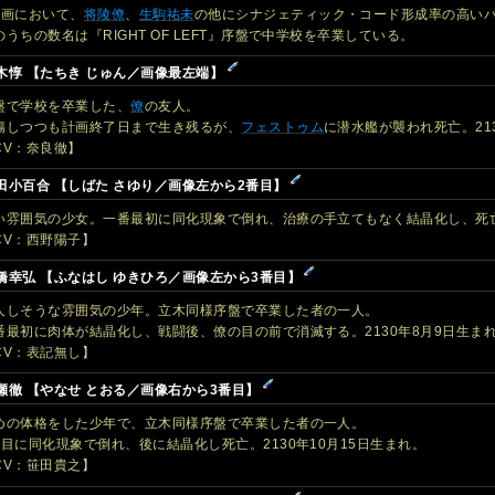
計画において、
将陵僚
、
生駒祐未
の他にシナジェティック・コード形成率の高い
のうちの数名は『RIGHT OF LEFT』序盤で中学校を卒業している。
木惇 【たちき じゅん／画像最左端】
盤で学校を卒業した、
僚
の友人。
傷しつつも計画終了日まで生き残るが、
フェストゥム
に潜水艦が襲われ死亡。21
CV：奈良徹】
田小百合 【しばた さゆり／画像左から2番目】
い雰囲気の少女。一番最初に同化現象で倒れ、治療の手立てもなく結晶化し、死亡し
CV：西野陽子】
橋幸弘 【ふなはし ゆきひろ／画像左から3番目】
人しそうな雰囲気の少年。立木同様序盤で卒業した者の一人。
番最初に肉体が結晶化し、戦闘後、僚の目の前で消滅する。2130年8月9日生ま
CV：表記無し】
瀬徹 【やなせ とおる／画像右から3番目】
めの体格をした少年で、立木同様序盤で卒業した者の一人。
番目に同化現象で倒れ、後に結晶化し死亡。2130年10月15日生まれ。
CV：笹田貴之】