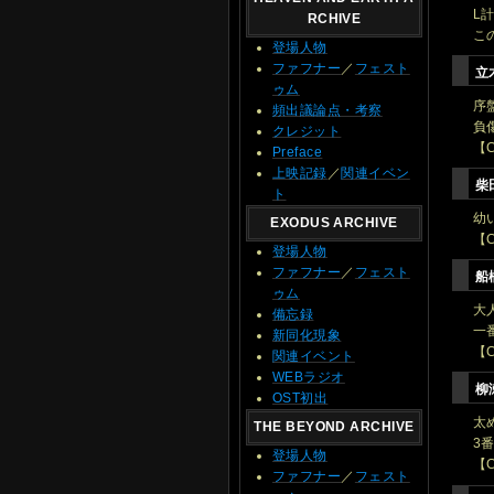
L
RCHIVE
こ
登場人物
ファフナー
／
フェスト
立
ゥム
序
頻出議論点・考察
負
クレジット
【
Preface
上映記録
／
関連イベン
柴
ト
幼
EXODUS ARCHIVE
【
登場人物
ファフナー
／
フェスト
船
ゥム
大
備忘録
一
新同化現象
【
関連イベント
WEBラジオ
柳
OST初出
太
THE BEYOND ARCHIVE
3
登場人物
【
ファフナー
／
フェスト