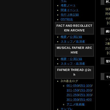
ゥム
村
考察ノート
強
関連イベント
同
先行上映記録
そ
OST初出
【
FACT AND RECOLLECT
ION ARCHIVE
鏑
概要
／
公演記録
シ
スタッフ
／
出演者
2
MUSICAL FAFNER ARC
2
HIVE
【
概要・公演記録
登
スタッフ・出演者
FAFNER THREAD @2c
h
そ
2ch過去ログ
001-050
/
051-100
/
101-150
/
151-200
/
201-250
/
251-300
/
301-350
/
351-400
アニメ映画板
テンプレ