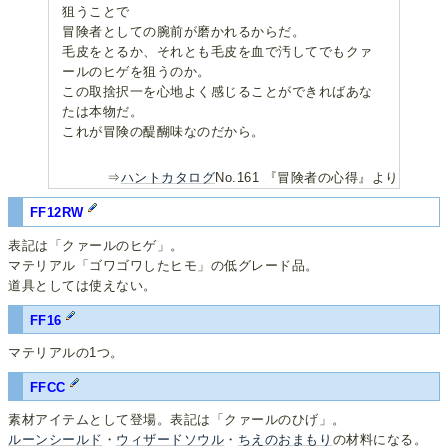
狙うことで
冒険者としての腕前が磨かれるからだ。
毛皮をとるか、それとも毛皮を血で汚してでもクァ
ールのヒゲを狙うのか。
この取捨択一を心地よく感じることができればあな
たは本物だ。
これが冒険の醍醐味なのだから。
⇒
ハントカタログ
No.161 『冒険者の心得』より
FF12RW
表記は「クァールのヒゲ」。
マテリアル「ゴワゴワしたヒモ」の低グレード品。
道具としては使えない。
FF16
マテリアルの1つ。
FFCC
素材アイテムとして登場。表記は「クァールのひげ」。
ルーンシールド
・
ウィザードソウル
・
ちえのおまもり
の材料になる。