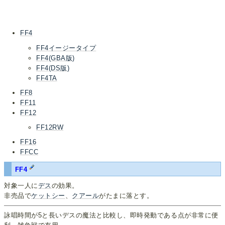
FF4
FF4イージータイプ
FF4(GBA版)
FF4(DS版)
FF4TA
FF8
FF11
FF12
FF12RW
FF16
FFCC
FF4
対象一人に
デス
の効果。
非売品で
ケットシー
、
クアール
がたまに落とす。
詠唱時間が5と長いデスの魔法と比較し、即時発動である点が非常に便