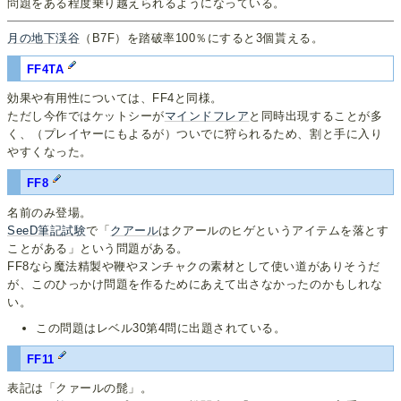
問題をある程度乗り越えられるようになっている。
月の地下渓谷
（B7F）を踏破率100％にすると3個貰える。
FF4TA
効果や有用性については、FF4と同様。
ただし今作ではケットシーが
マインドフレア
と同時出現することが多
く、（プレイヤーにもよるが）ついでに狩られるため、割と手に入り
やすくなった。
FF8
名前のみ登場。
SeeD筆記試験
で「
クアール
はクアールのヒゲというアイテムを落とす
ことがある」という問題がある。
FF8なら魔法精製や鞭やヌンチャクの素材として使い道がありそうだ
が、このひっかけ問題を作るためにあえて出さなかったのかもしれな
い。
この問題はレベル30第4問に出題されている。
FF11
表記は「クァールの髭」。