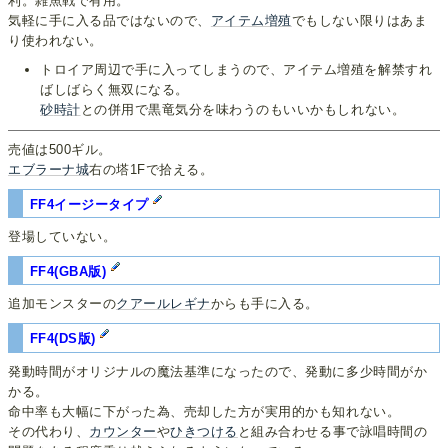
利。雑魚戦で有用。
気軽に手に入る品ではないので、
アイテム増殖
でもしない限りはあま
り使われない。
トロイア周辺で手に入ってしまうので、アイテム増殖を解禁すれ
ばしばらく無双になる。
砂
時
計
との併用で黒竜気分を味わうのもいいかもしれない。
売値は500ギル。
エブラーナ城
右の塔1Fで拾える。
FF4イージータイプ
登場していない。
FF4(GBA版)
追加モンスターの
クアールレギナ
からも手に入る。
FF4(DS版)
発動時間がオリジナルの魔法基準になったので、発動に多少時間がか
かる。
命中率も大幅に下がった為、売却した方が実用的かも知れない。
その代わり、
カウンター
や
ひきつける
と組み合わせる事で詠唱時間の