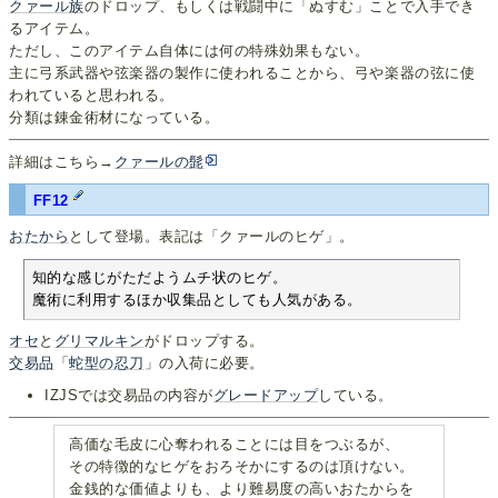
クァール族
のドロップ、もしくは戦闘中に「ぬすむ」ことで入手でき
るアイテム。
ただし、このアイテム自体には何の特殊効果もない。
主に弓系武器や弦楽器の製作に使われることから、弓や楽器の弦に使
われていると思われる。
分類は錬金術材になっている。
詳細はこちら→
クァールの髭
FF12
おたから
として登場。表記は「クァールのヒゲ」。
知的な感じがただようムチ状のヒゲ。

魔術に利用するほか収集品としても人気がある。
オセ
と
グリマルキン
がドロップする。
交易品
「
蛇型の忍刀
」の入荷に必要。
IZJSでは交易品の内容が
グレードアップ
している。
高価な毛皮に心奪われることには目をつぶるが、
その特徴的なヒゲをおろそかにするのは頂けない。
金銭的な価値よりも、より難易度の高いおたからを