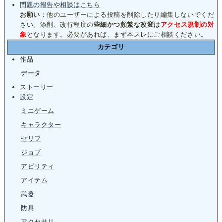
問題の報告や相談はこちら
お願い
：他のユーザーによる投稿を削除したり編集しないでくだ
さい。添削、改行程度の
些細かつ頻繁な改変
は
アクセス規制の対
象
となります。必要があれば、まず本スレにご相談ください。
カテゴリ
作品
データ
ストーリー
設定
ミニゲーム
キャラクター
セリフ
ジョブ
アビリティ
アイテム
武器
防具
アクセサリ