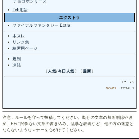
チョコボシリーズ
2ch用語
エクストラ
ファイナルファンタジー Extra
本スレ
リンク集
練習用ページ
規制
凍結
〔
人気
/
今日人気
〕〔
最新
〕
T.
?
Y.
?
NOW.
?
TOTAL.
?
注意：ルールを守って投稿してください。既存の文章の無断削除や改
変、FFに関係ない文章の書き込み、乱暴な表現など、他の方の迷惑と
ならないようなマナーを心がけてください。