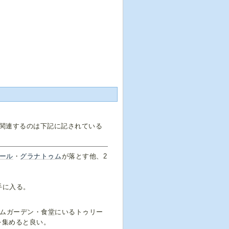
関連するのは下記に記されている
ール
・
グラナトゥム
が落とす他、2
手に入る。
ラムガーデン・食堂にいるトゥリー
を集めると良い。