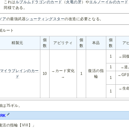
これは
ルブルムドラゴンのカード
（
火竜の牙
）や
エルノーイルのカード
同様である。
ノア
の最強武器
シューティングスター
の改造に必要となる。
製ルート
個
個
個
精製元
アビリティ
本品
ア
数
数
数
1
→回
1
→道
マイラブレインのカー
→カード変化
復活の指
10
1
→GF
ド
→
輪
1
→生
1
値は75ギル。
FRK
復活の指輪【VIII】」