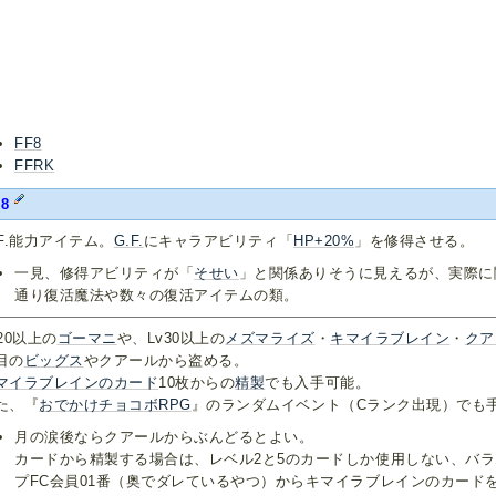
FF8
FFRK
8
.F.能力アイテム。
G.F.
にキャラアビリティ「
HP+20%
」を修得させる。
一見、修得アビリティが「
そせい
」と関係ありそうに見えるが、実際に
通り復活魔法や数々の復活アイテムの類。
v20以上の
ゴーマニ
や、Lv30以上の
メズマライズ
・
キマイラブレイン
・
クア
目の
ビッグス
やクアールから盗める。
マイラブレインのカード
10枚からの
精製
でも入手可能。
た、『
おでかけチョコボRPG
』のランダムイベント（Cランク出現）でも
月の涙後ならクアールからぶんどるとよい。
カードから精製する場合は、レベル2と5のカードしか使用しない、バ
プFC会員01番（奥でダレているやつ）からキマイラブレインのカード