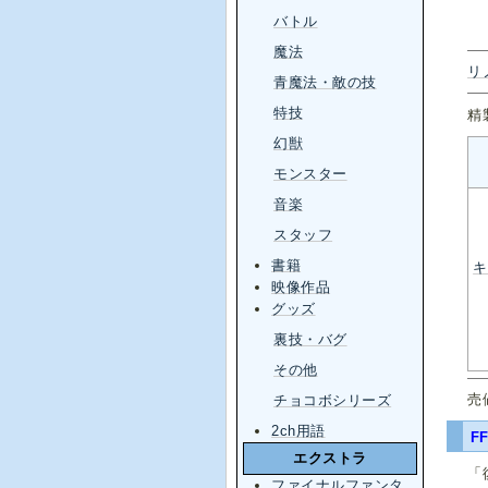
バトル
魔法
リ
青魔法・敵の技
特技
精
幻獣
モンスター
音楽
スタッフ
書籍
キ
映像作品
グッズ
裏技・バグ
その他
売
チョコボシリーズ
2ch用語
F
エクストラ
「
ファイナルファンタ