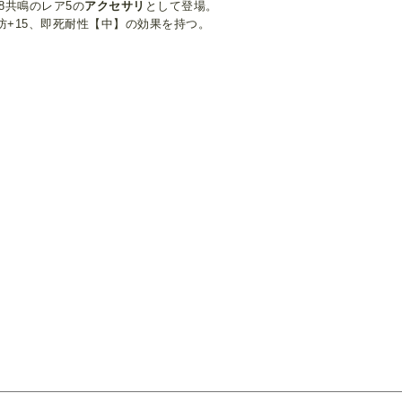
F8共鳴のレア5の
アクセサリ
として登場。
防+15、即死耐性【中】の効果を持つ。