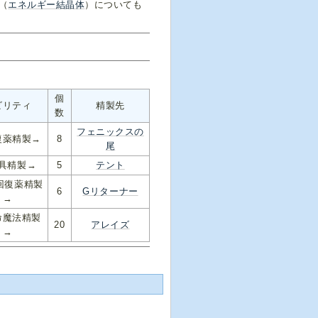
（
エネルギー結晶体
）についても
個
ビリティ
精製先
数
フェニックスの
復薬精製→
8
尾
具精製→
5
テント
回復薬精製
6
Gリターナー
→
命魔法精製
20
アレイズ
→