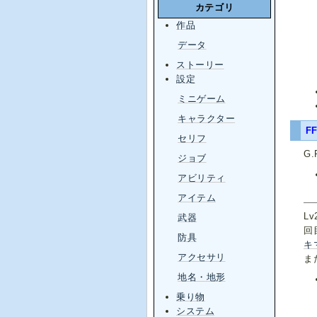
カテゴリ
作品
データ
ストーリー
設定
ミニゲーム
キャラクター
FF
セリフ
G
ジョブ
アビリティ
アイテム
L
武器
回
防具
キ
アクセサリ
ま
地名・地形
乗り物
システム