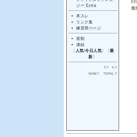
F
ジー Extra
魔
本スレ
リンク集
練習用ページ
規制
凍結
〔
人気
/
今日人気
〕〔
最
新
〕
T.
?
Y.
?
NOW.
?
TOTAL.
?