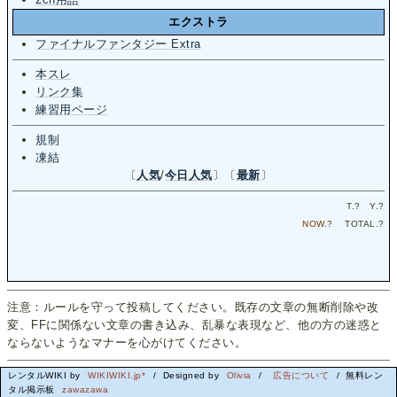
エクストラ
ファイナルファンタジー Extra
本スレ
リンク集
練習用ページ
規制
凍結
〔
人気
/
今日人気
〕〔
最新
〕
T.
?
Y.
?
NOW.
?
TOTAL.
?
注意：ルールを守って投稿してください。既存の文章の無断削除や改
変、FFに関係ない文章の書き込み、乱暴な表現など、他の方の迷惑と
ならないようなマナーを心がけてください。
レンタルWIKI by
WIKIWIKI.jp*
/ Designed by
Olivia
/
広告について
/ 無料レン
タル掲示板
zawazawa