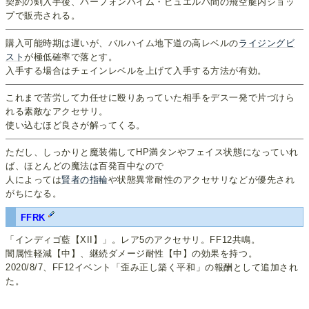
契約の剣入手後、バーフォンハイム・ビュエルバ間の飛空艇内ショッ
プで販売される。
購入可能時期は遅いが、バルハイム地下道の高レベルの
ライジングビ
スト
が極低確率で落とす。
入手する場合はチェインレベルを上げて入手する方法が有効。
これまで苦労して力任せに殴りあっていた相手をデス一発で片づけら
れる素敵なアクセサリ。
使い込むほど良さが解ってくる。
ただし、しっかりと魔装備してHP満タンやフェイス状態になっていれ
ば、ほとんどの魔法は百発百中なので
人によっては
賢者の指輪
や状態異常耐性のアクセサリなどが優先され
がちになる。
FFRK
「インディゴ藍【XII】」。レア5のアクセサリ。FF12共鳴。
闇属性軽減【中】、継続ダメージ耐性【中】の効果を持つ。
2020/8/7、FF12イベント「歪み正し築く平和」の報酬として追加され
た。