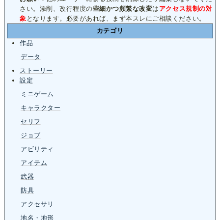
さい。添削、改行程度の
些細かつ頻繁な改変
は
アクセス規制の対
象
となります。必要があれば、まず本スレにご相談ください。
カテゴリ
作品
データ
ストーリー
設定
ミニゲーム
キャラクター
セリフ
ジョブ
アビリティ
アイテム
武器
防具
アクセサリ
地名・地形