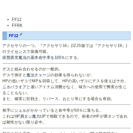
FF12
FFRK
FF12
アクセサリの一つ。『アクセサリ16』(IZJS版では『アクセサリ19』)
の
ライセンス
で装備可能。
状態異常魔法の基本命中率を100％
にする。
デス
と組み合わせるのが一般的。
デスで倒すと
魔法チャージ
の効果を得られないが、
HPの低いザコでMPを回収して、HPの高いザコにデスを使えば十分。
ニホパラオア
と違いアイテム消費がなく、味方への使用で弊害が生じ
ることもない。
また、確実に狂戦士、リバース、おとり等にする場合も有効。
相手に
シェル
がかかっていると命中率が50％に落ちる。
これは
HP満タン魔力UP
で相殺できるので、術者のHPが満タンであれ
ば耐性がない限り必中。