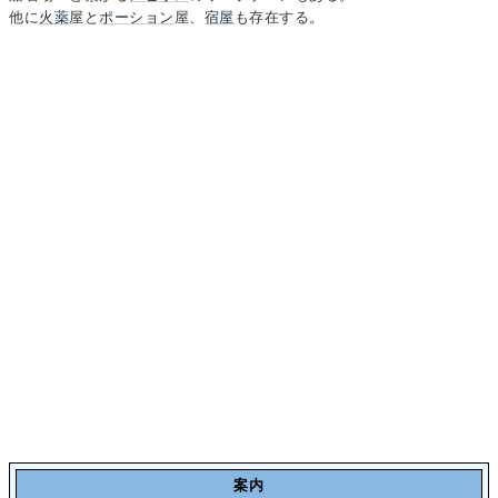
他に
火薬
屋と
ポーション
屋、
宿屋
も存在する。
案内