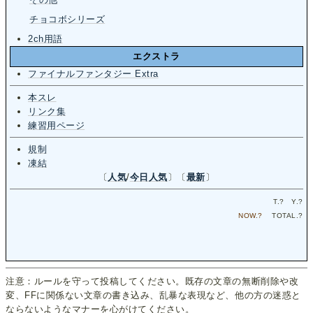
チョコボシリーズ
2ch用語
エクストラ
ファイナルファンタジー Extra
本スレ
リンク集
練習用ページ
規制
凍結
〔
人気
/
今日人気
〕〔
最新
〕
T.
?
Y.
?
NOW.
?
TOTAL.
?
注意：ルールを守って投稿してください。既存の文章の無断削除や改
変、FFに関係ない文章の書き込み、乱暴な表現など、他の方の迷惑と
ならないようなマナーを心がけてください。