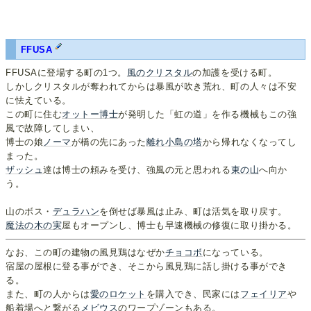
FFUSA
FFUSAに登場する町の1つ。
風のクリスタル
の加護を受ける町。
しかしクリスタルが奪われてからは暴風が吹き荒れ、町の人々は不安
に怯えている。
この町に住む
オットー博士
が発明した「虹の道」を作る機械もこの強
風で故障してしまい、
博士の娘
ノーマ
が橋の先にあった
離れ小島の塔
から帰れなくなってし
まった。
ザッシュ
達は博士の頼みを受け、強風の元と思われる
東の山
へ向か
う。
山のボス・
デュラハン
を倒せば暴風は止み、町は活気を取り戻す。
魔法の木の実
屋もオープンし、博士も早速機械の修復に取り掛かる。
なお、この町の建物の風見鶏はなぜか
チョコボ
になっている。
宿屋の屋根に登る事ができ、そこから風見鶏に話し掛ける事ができ
る。
また、町の人からは
愛のロケット
を購入でき、民家には
フェイリア
や
船着場へと繋がる
メビウス
のワープゾーンもある。