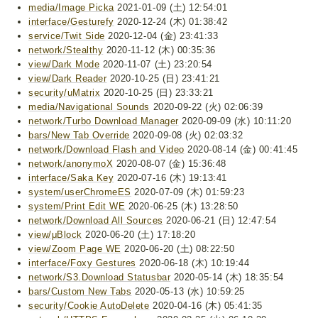
media/Image Picka
2021-01-09 (土) 12:54:01
interface/Gesturefy
2020-12-24 (木) 01:38:42
service/Twit Side
2020-12-04 (金) 23:41:33
network/Stealthy
2020-11-12 (木) 00:35:36
view/Dark Mode
2020-11-07 (土) 23:20:54
view/Dark Reader
2020-10-25 (日) 23:41:21
security/uMatrix
2020-10-25 (日) 23:33:21
media/Navigational Sounds
2020-09-22 (火) 02:06:39
network/Turbo Download Manager
2020-09-09 (水) 10:11:20
bars/New Tab Override
2020-09-08 (火) 02:03:32
network/Download Flash and Video
2020-08-14 (金) 00:41:45
network/anonymoX
2020-08-07 (金) 15:36:48
interface/Saka Key
2020-07-16 (木) 19:13:41
system/userChromeES
2020-07-09 (木) 01:59:23
system/Print Edit WE
2020-06-25 (木) 13:28:50
network/Download All Sources
2020-06-21 (日) 12:47:54
view/μBlock
2020-06-20 (土) 17:18:20
view/Zoom Page WE
2020-06-20 (土) 08:22:50
interface/Foxy Gestures
2020-06-18 (木) 10:19:44
network/S3.Download Statusbar
2020-05-14 (木) 18:35:54
bars/Custom New Tabs
2020-05-13 (水) 10:59:25
security/Cookie AutoDelete
2020-04-16 (木) 05:41:35