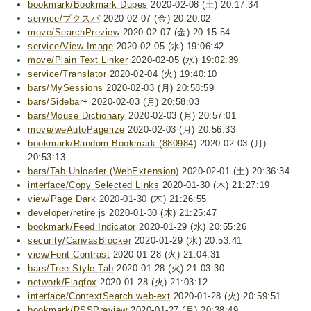
bookmark/Bookmark Dupes
2020-02-08 (土) 20:17:34
service/ブクスバ
2020-02-07 (金) 20:20:02
move/SearchPreview
2020-02-07 (金) 20:15:54
service/View Image
2020-02-05 (水) 19:06:42
move/Plain Text Linker
2020-02-05 (水) 19:02:39
service/Translator
2020-02-04 (火) 19:40:10
bars/MySessions
2020-02-03 (月) 20:58:59
bars/Sidebar+
2020-02-03 (月) 20:58:03
bars/Mouse Dictionary
2020-02-03 (月) 20:57:01
move/weAutoPagerize
2020-02-03 (月) 20:56:33
bookmark/Random Bookmark (880984)
2020-02-03 (月)
20:53:13
bars/Tab Unloader (WebExtension)
2020-02-01 (土) 20:36:34
interface/Copy Selected Links
2020-01-30 (木) 21:27:19
view/Page Dark
2020-01-30 (木) 21:26:55
developer/retire.js
2020-01-30 (木) 21:25:47
bookmark/Feed Indicator
2020-01-29 (水) 20:55:26
security/CanvasBlocker
2020-01-29 (水) 20:53:41
view/Font Contrast
2020-01-28 (火) 21:04:31
bars/Tree Style Tab
2020-01-28 (火) 21:03:30
network/Flagfox
2020-01-28 (火) 21:03:12
interface/ContextSearch web-ext
2020-01-28 (火) 20:59:51
bookmark/RSSPreview
2020-01-27 (月) 20:38:49