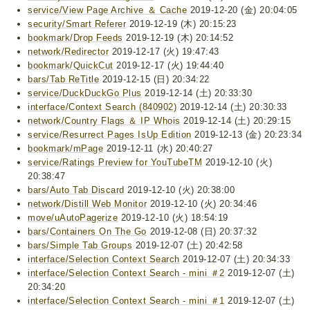
service/View Page Archive ＆ Cache
2019-12-20 (金) 20:04:05
security/Smart Referer
2019-12-19 (木) 20:15:23
bookmark/Drop Feeds
2019-12-19 (木) 20:14:52
network/Redirector
2019-12-17 (火) 19:47:43
bookmark/QuickCut
2019-12-17 (火) 19:44:40
bars/Tab ReTitle
2019-12-15 (日) 20:34:22
service/DuckDuckGo Plus
2019-12-14 (土) 20:33:30
interface/Context Search (840902)
2019-12-14 (土) 20:30:33
network/Country Flags ＆ IP Whois
2019-12-14 (土) 20:29:15
service/Resurrect Pages IsUp Edition
2019-12-13 (金) 20:23:34
bookmark/mPage
2019-12-11 (水) 20:40:27
service/Ratings Preview for YouTubeTM
2019-12-10 (火)
20:38:47
bars/Auto Tab Discard
2019-12-10 (火) 20:38:00
network/Distill Web Monitor
2019-12-10 (火) 20:34:46
move/uAutoPagerize
2019-12-10 (火) 18:54:19
bars/Containers On The Go
2019-12-08 (日) 20:37:32
bars/Simple Tab Groups
2019-12-07 (土) 20:42:58
interface/Selection Context Search
2019-12-07 (土) 20:34:33
interface/Selection Context Search - mini ＃2
2019-12-07 (土)
20:34:20
interface/Selection Context Search - mini ＃1
2019-12-07 (土)