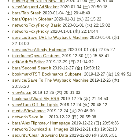
move/Open Not in New Tab
2020-01-04 (土) 20:51:04
view/Adguard AdBlocker
2020-01-04 (土) 20:50:18
bars/Tab Stash
2020-01-04 (土) 20:48:49
bars/Open in Sidebar
2020-01-01 (水) 22:15:22
network/FoxyProxy Basic
2020-01-01 (水) 22:15:02
network/FoxyProxy
2020-01-01 (水) 22:14:44
service/Save URL to Wayback Machine
2020-01-01 (水)
22:13:00
service/FurAffinity Extender
2020-01-01 (水) 22:05:27
interface/Opera Gestures
2019-12-30 (月) 15:58:41
edit/withExEditor
2019-12-29 (日) 21:14:32
bars/Second Search
2019-12-27 (金) 19:50:12
bookmark/TST Bookmarks Subpanel
2019-12-27 (金) 19:49:51
service/Save To The Wayback Machine
2019-12-26 (木)
20:35:20
view/isear
2019-12-26 (木) 20:31:03
bookmark/Want My RSS
2019-12-25 (水) 21:44:53
view/Turn Off the Lights
2019-12-24 (火) 20:48:12
media/Viewhance
2019-12-24 (火) 20:46:30
network/Save In…
2019-12-22 (日) 20:55:08
bars/AlexFlipnote／Homepage
2019-12-22 (日) 20:54:36
network/Download all Images
2019-12-21 (土) 19:32:10
security/Clear Browsing Data
2019-12-20 (金) 20:05:51