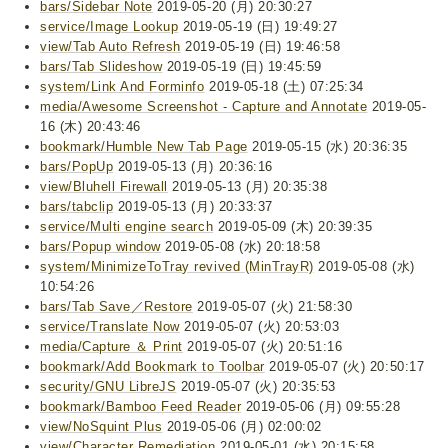
bars/Sidebar Note
2019-05-20 (月) 20:30:27
service/Image Lookup
2019-05-19 (日) 19:49:27
view/Tab Auto Refresh
2019-05-19 (日) 19:46:58
bars/Tab Slideshow
2019-05-19 (日) 19:45:59
system/Link And Forminfo
2019-05-18 (土) 07:25:34
media/Awesome Screenshot - Capture and Annotate
2019-05-
16 (木) 20:43:46
bookmark/Humble New Tab Page
2019-05-15 (水) 20:36:35
bars/PopUp
2019-05-13 (月) 20:36:16
view/Bluhell Firewall
2019-05-13 (月) 20:35:38
bars/tabclip
2019-05-13 (月) 20:33:37
service/Multi engine search
2019-05-09 (木) 20:39:35
bars/Popup window
2019-05-08 (水) 20:18:58
system/MinimizeToTray revived (MinTrayR)
2019-05-08 (水)
10:54:26
bars/Tab Save／Restore
2019-05-07 (火) 21:58:30
service/Translate Now
2019-05-07 (火) 20:53:03
media/Capture ＆ Print
2019-05-07 (火) 20:51:16
bookmark/Add Bookmark to Toolbar
2019-05-07 (火) 20:50:17
security/GNU LibreJS
2019-05-07 (火) 20:35:53
bookmark/Bamboo Feed Reader
2019-05-06 (月) 09:55:28
view/NoSquint Plus
2019-05-06 (月) 02:00:02
view/Character Remediation
2019-05-01 (水) 20:15:58