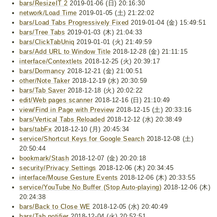
bars/ResizeIT 2
2019-01-06 (日) 20:16:30
network/Load Time
2019-01-05 (土) 21:22:02
bars/Load Tabs Progressively Fixed
2019-01-04 (金) 15:49:51
bars/Tree Tabs
2019-01-03 (木) 21:04:33
bars/ClickTabUniq
2019-01-01 (火) 21:49:59
bars/Add URL to Window Title
2018-12-28 (金) 21:11:15
interface/Contextlets
2018-12-25 (火) 20:39:17
bars/Dormancy
2018-12-21 (金) 21:00:51
other/Note Taker
2018-12-19 (水) 20:30:59
bars/Tab Saver
2018-12-18 (火) 20:02:22
edit/Web pages scanner
2018-12-16 (日) 21:10:49
view/Find in Page with Preview
2018-12-15 (土) 20:33:16
bars/Vertical Tabs Reloaded
2018-12-12 (水) 20:38:49
bars/tabFx
2018-12-10 (月) 20:45:34
service/Shortcut Keys for Google Search
2018-12-08 (土)
20:50:44
bookmark/Stash
2018-12-07 (金) 20:20:18
security/Privacy Settings
2018-12-06 (木) 20:34:45
interface/Mouse Gesture Events
2018-12-06 (木) 20:33:55
service/YouTube No Buffer (Stop Auto-playing)
2018-12-06 (木)
20:24:38
bars/Back to Close WE
2018-12-05 (水) 20:40:49
bars/Tab notifier
2018-12-04 (火) 20:52:51