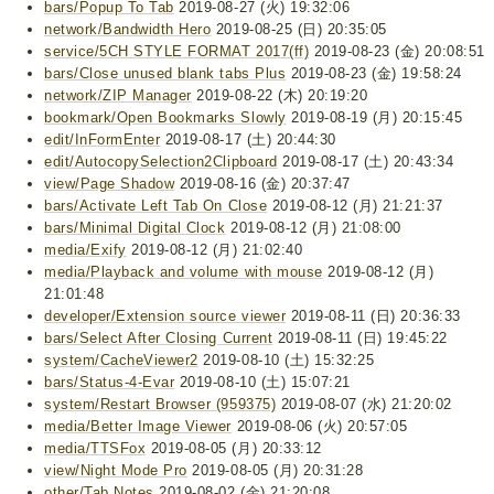
bars/Popup To Tab
2019-08-27 (火) 19:32:06
network/Bandwidth Hero
2019-08-25 (日) 20:35:05
service/5CH STYLE FORMAT 2017(ff)
2019-08-23 (金) 20:08:51
bars/Close unused blank tabs Plus
2019-08-23 (金) 19:58:24
network/ZIP Manager
2019-08-22 (木) 20:19:20
bookmark/Open Bookmarks Slowly
2019-08-19 (月) 20:15:45
edit/InFormEnter
2019-08-17 (土) 20:44:30
edit/AutocopySelection2Clipboard
2019-08-17 (土) 20:43:34
view/Page Shadow
2019-08-16 (金) 20:37:47
bars/Activate Left Tab On Close
2019-08-12 (月) 21:21:37
bars/Minimal Digital Clock
2019-08-12 (月) 21:08:00
media/Exify
2019-08-12 (月) 21:02:40
media/Playback and volume with mouse
2019-08-12 (月)
21:01:48
developer/Extension source viewer
2019-08-11 (日) 20:36:33
bars/Select After Closing Current
2019-08-11 (日) 19:45:22
system/CacheViewer2
2019-08-10 (土) 15:32:25
bars/Status-4-Evar
2019-08-10 (土) 15:07:21
system/Restart Browser (959375)
2019-08-07 (水) 21:20:02
media/Better Image Viewer
2019-08-06 (火) 20:57:05
media/TTSFox
2019-08-05 (月) 20:33:12
view/Night Mode Pro
2019-08-05 (月) 20:31:28
other/Tab Notes
2019-08-02 (金) 21:20:08