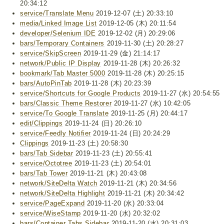
20:34:12
service/Translate Menu
2019-12-07 (土) 20:33:10
media/Linked Image List
2019-12-05 (木) 20:11:54
developer/Selenium IDE
2019-12-02 (月) 20:29:06
bars/Temporary Containers
2019-11-30 (土) 20:28:27
service/SkipScreen
2019-11-29 (金) 21:14:17
network/Public IP Display
2019-11-28 (木) 20:26:32
bookmark/Tab Master 5000
2019-11-28 (木) 20:25:15
bars/AutoPinTab
2019-11-28 (木) 20:23:39
service/Shortcuts for Google Products
2019-11-27 (水) 20:54:55
bars/Classic Theme Restorer
2019-11-27 (水) 10:42:05
service/To Google Translate
2019-11-25 (月) 20:44:17
edit/Clippings
2019-11-24 (日) 20:26:10
service/Feedly Notifier
2019-11-24 (日) 20:24:29
Clippings
2019-11-23 (土) 20:58:30
bars/Tab Sidebar
2019-11-23 (土) 20:55:41
service/Octotree
2019-11-23 (土) 20:54:01
bars/Tab Tower
2019-11-21 (木) 20:43:08
network/SiteDelta Watch
2019-11-21 (木) 20:34:56
network/SiteDelta Highlight
2019-11-21 (木) 20:34:42
service/PageExpand
2019-11-20 (水) 20:33:04
service/WiseStamp
2019-11-20 (水) 20:32:02
bars/Container Tabs Sidebar
2019-11-20 (水) 20:31:03