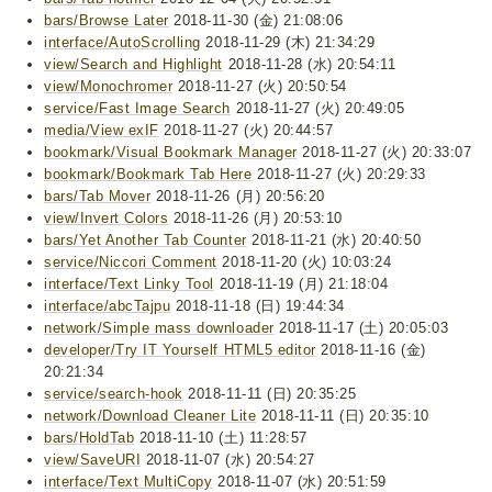
bars/Browse Later
2018-11-30 (金) 21:08:06
interface/AutoScrolling
2018-11-29 (木) 21:34:29
view/Search and Highlight
2018-11-28 (水) 20:54:11
view/Monochromer
2018-11-27 (火) 20:50:54
service/Fast Image Search
2018-11-27 (火) 20:49:05
media/View exIF
2018-11-27 (火) 20:44:57
bookmark/Visual Bookmark Manager
2018-11-27 (火) 20:33:07
bookmark/Bookmark Tab Here
2018-11-27 (火) 20:29:33
bars/Tab Mover
2018-11-26 (月) 20:56:20
view/Invert Colors
2018-11-26 (月) 20:53:10
bars/Yet Another Tab Counter
2018-11-21 (水) 20:40:50
service/Niccori Comment
2018-11-20 (火) 10:03:24
interface/Text Linky Tool
2018-11-19 (月) 21:18:04
interface/abcTajpu
2018-11-18 (日) 19:44:34
network/Simple mass downloader
2018-11-17 (土) 20:05:03
developer/Try IT Yourself HTML5 editor
2018-11-16 (金)
20:21:34
service/search-hook
2018-11-11 (日) 20:35:25
network/Download Cleaner Lite
2018-11-11 (日) 20:35:10
bars/HoldTab
2018-11-10 (土) 11:28:57
view/SaveURI
2018-11-07 (水) 20:54:27
interface/Text MultiCopy
2018-11-07 (水) 20:51:59