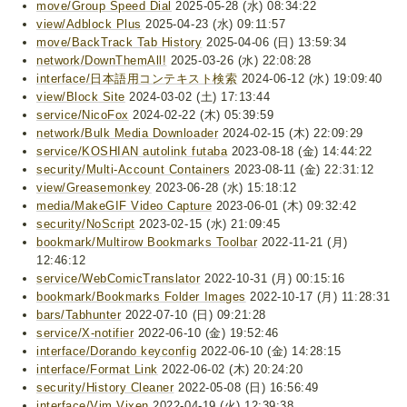
move/Group Speed Dial
2025-05-28 (水) 08:34:22
view/Adblock Plus
2025-04-23 (水) 09:11:57
move/BackTrack Tab History
2025-04-06 (日) 13:59:34
network/DownThemAll!
2025-03-26 (水) 22:08:28
interface/日本語用コンテキスト検索
2024-06-12 (水) 19:09:40
view/Block Site
2024-03-02 (土) 17:13:44
service/NicoFox
2024-02-22 (木) 05:39:59
network/Bulk Media Downloader
2024-02-15 (木) 22:09:29
service/KOSHIAN autolink futaba
2023-08-18 (金) 14:44:22
security/Multi-Account Containers
2023-08-11 (金) 22:31:12
view/Greasemonkey
2023-06-28 (水) 15:18:12
media/MakeGIF Video Capture
2023-06-01 (木) 09:32:42
security/NoScript
2023-02-15 (水) 21:09:45
bookmark/Multirow Bookmarks Toolbar
2022-11-21 (月)
12:46:12
service/WebComicTranslator
2022-10-31 (月) 00:15:16
bookmark/Bookmarks Folder Images
2022-10-17 (月) 11:28:31
bars/Tabhunter
2022-07-10 (日) 09:21:28
service/X-notifier
2022-06-10 (金) 19:52:46
interface/Dorando keyconfig
2022-06-10 (金) 14:28:15
interface/Format Link
2022-06-02 (木) 20:24:20
security/History Cleaner
2022-05-08 (日) 16:56:49
interface/Vim Vixen
2022-04-19 (火) 12:39:38