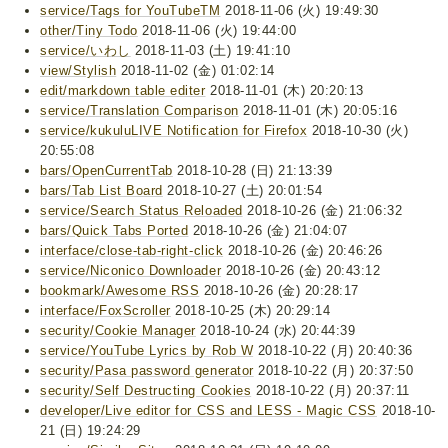
service/Tags for YouTubeTM
2018-11-06 (火) 19:49:30
other/Tiny Todo
2018-11-06 (火) 19:44:00
service/いわし
2018-11-03 (土) 19:41:10
view/Stylish
2018-11-02 (金) 01:02:14
edit/markdown table editer
2018-11-01 (木) 20:20:13
service/Translation Comparison
2018-11-01 (木) 20:05:16
service/kukuluLIVE Notification for Firefox
2018-10-30 (火)
20:55:08
bars/OpenCurrentTab
2018-10-28 (日) 21:13:39
bars/Tab List Board
2018-10-27 (土) 20:01:54
service/Search Status Reloaded
2018-10-26 (金) 21:06:32
bars/Quick Tabs Ported
2018-10-26 (金) 21:04:07
interface/close-tab-right-click
2018-10-26 (金) 20:46:26
service/Niconico Downloader
2018-10-26 (金) 20:43:12
bookmark/Awesome RSS
2018-10-26 (金) 20:28:17
interface/FoxScroller
2018-10-25 (木) 20:29:14
security/Cookie Manager
2018-10-24 (水) 20:44:39
service/YouTube Lyrics by Rob W
2018-10-22 (月) 20:40:36
security/Pasa password generator
2018-10-22 (月) 20:37:50
security/Self Destructing Cookies
2018-10-22 (月) 20:37:11
developer/Live editor for CSS and LESS - Magic CSS
2018-10-
21 (日) 19:24:29