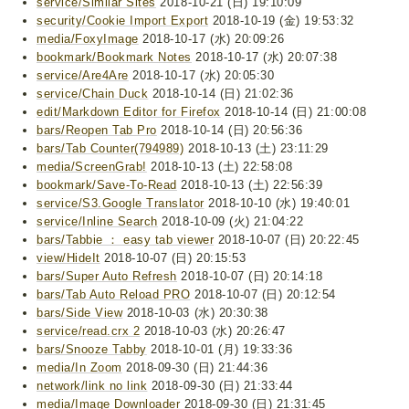
service/Similar Sites
2018-10-21 (日) 19:10:09
security/Cookie Import Export
2018-10-19 (金) 19:53:32
media/FoxyImage
2018-10-17 (水) 20:09:26
bookmark/Bookmark Notes
2018-10-17 (水) 20:07:38
service/Are4Are
2018-10-17 (水) 20:05:30
service/Chain Duck
2018-10-14 (日) 21:02:36
edit/Markdown Editor for Firefox
2018-10-14 (日) 21:00:08
bars/Reopen Tab Pro
2018-10-14 (日) 20:56:36
bars/Tab Counter(794989)
2018-10-13 (土) 23:11:29
media/ScreenGrab!
2018-10-13 (土) 22:58:08
bookmark/Save-To-Read
2018-10-13 (土) 22:56:39
service/S3.Google Translator
2018-10-10 (水) 19:40:01
service/Inline Search
2018-10-09 (火) 21:04:22
bars/Tabbie ： easy tab viewer
2018-10-07 (日) 20:22:45
view/HideIt
2018-10-07 (日) 20:15:53
bars/Super Auto Refresh
2018-10-07 (日) 20:14:18
bars/Tab Auto Reload PRO
2018-10-07 (日) 20:12:54
bars/Side View
2018-10-03 (水) 20:30:38
service/read.crx 2
2018-10-03 (水) 20:26:47
bars/Snooze Tabby
2018-10-01 (月) 19:33:36
media/In Zoom
2018-09-30 (日) 21:44:36
network/link no link
2018-09-30 (日) 21:33:44
media/Image Downloader
2018-09-30 (日) 21:31:45