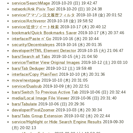
service/SearchMage
2019-10-20 (日) 19:42:47
network/Ank Pixiv Tool
2019-10-20 (日) 10:24:38
service/アマゾン注文履歴フィルタ
2019-10-18 (金) 20:01:52
service/Archiveror
2019-10-18 (金) 19:58:52
service/近傍ツイート検索
2019-10-17 (木) 20:40:12
bookmark/Quick Bookmarks Saver
2019-10-17 (木) 20:37:46
interface/Paste n' Go
2019-10-16 (水) 20:10:44
security/Decentraleyes
2019-10-16 (水) 20:01:35
developer/HTML Element Detector
2019-10-15 (火) 21:06:47
bars/Search all Tabs
2019-10-15 (火) 21:04:50
service/Twitter View Original Images
2019-10-12 (土) 20:03:10
bars/Tab Deduper
2019-10-12 (土) 19:59:48
interface/Copy PlainText
2019-10-10 (木) 20:31:36
move/nextpage
2019-10-10 (木) 20:31:05
service/Dualsub
2019-10-09 (水) 20:22:51
bars/Switch To Previous Active Tab
2019-10-06 (日) 20:32:44
media/Local Image File Viewer
2019-10-06 (日) 20:31:40
bars/Tabulate
2019-10-06 (日) 20:29:36
developer/PixelZoomer
2019-10-03 (木) 20:30:34
bars/Tabs Group Extension
2019-10-02 (水) 20:22:44
service/Highlight or Hide Search Engine Results
2019-09-30
(月) 20:02:13