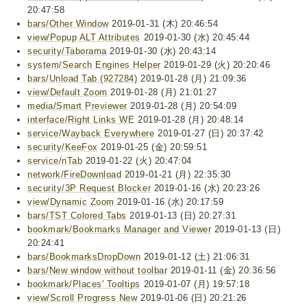
20:47:58
bars/Other Window
2019-01-31 (木) 20:46:54
view/Popup ALT Attributes
2019-01-30 (水) 20:45:44
security/Taborama
2019-01-30 (水) 20:43:14
system/Search Engines Helper
2019-01-29 (火) 20:20:46
bars/Unload Tab (927284)
2019-01-28 (月) 21:09:36
view/Default Zoom
2019-01-28 (月) 21:01:27
media/Smart Previewer
2019-01-28 (月) 20:54:09
interface/Right Links WE
2019-01-28 (月) 20:48:14
service/Wayback Everywhere
2019-01-27 (日) 20:37:42
security/KeeFox
2019-01-25 (金) 20:59:51
service/nTab
2019-01-22 (火) 20:47:04
network/FireDownload
2019-01-21 (月) 22:35:30
security/3P Request Blocker
2019-01-16 (水) 20:23:26
view/Dynamic Zoom
2019-01-16 (水) 20:17:59
bars/TST Colored Tabs
2019-01-13 (日) 20:27:31
bookmark/Bookmarks Manager and Viewer
2019-01-13 (日)
20:24:41
bars/BookmarksDropDown
2019-01-12 (土) 21:06:31
bars/New window without toolbar
2019-01-11 (金) 20:36:56
bookmark/Places' Tooltips
2019-01-07 (月) 19:57:18
view/Scroll Progress New
2019-01-06 (日) 20:21:26