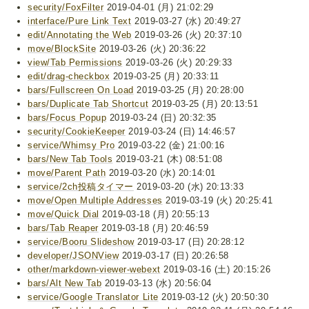
security/FoxFilter
2019-04-01 (月) 21:02:29
interface/Pure Link Text
2019-03-27 (水) 20:49:27
edit/Annotating the Web
2019-03-26 (火) 20:37:10
move/BlockSite
2019-03-26 (火) 20:36:22
view/Tab Permissions
2019-03-26 (火) 20:29:33
edit/drag-checkbox
2019-03-25 (月) 20:33:11
bars/Fullscreen On Load
2019-03-25 (月) 20:28:00
bars/Duplicate Tab Shortcut
2019-03-25 (月) 20:13:51
bars/Focus Popup
2019-03-24 (日) 20:32:35
security/CookieKeeper
2019-03-24 (日) 14:46:57
service/Whimsy Pro
2019-03-22 (金) 21:00:16
bars/New Tab Tools
2019-03-21 (木) 08:51:08
move/Parent Path
2019-03-20 (水) 20:14:01
service/2ch投稿タイマー
2019-03-20 (水) 20:13:33
move/Open Multiple Addresses
2019-03-19 (火) 20:25:41
move/Quick Dial
2019-03-18 (月) 20:55:13
bars/Tab Reaper
2019-03-18 (月) 20:46:59
service/Booru Slideshow
2019-03-17 (日) 20:28:12
developer/JSONView
2019-03-17 (日) 20:26:58
other/markdown-viewer-webext
2019-03-16 (土) 20:15:26
bars/Alt New Tab
2019-03-13 (水) 20:56:04
service/Google Translator Lite
2019-03-12 (火) 20:50:30