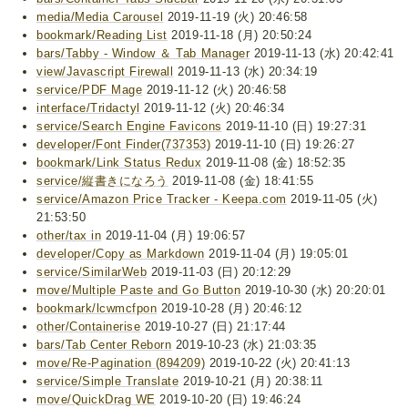
media/Media Carousel
2019-11-19 (火) 20:46:58
bookmark/Reading List
2019-11-18 (月) 20:50:24
bars/Tabby - Window ＆ Tab Manager
2019-11-13 (水) 20:42:41
view/Javascript Firewall
2019-11-13 (水) 20:34:19
service/PDF Mage
2019-11-12 (火) 20:46:58
interface/Tridactyl
2019-11-12 (火) 20:46:34
service/Search Engine Favicons
2019-11-10 (日) 19:27:31
developer/Font Finder(737353)
2019-11-10 (日) 19:26:27
bookmark/Link Status Redux
2019-11-08 (金) 18:52:35
service/縦書きになろう
2019-11-08 (金) 18:41:55
service/Amazon Price Tracker - Keepa.com
2019-11-05 (火)
21:53:50
other/tax in
2019-11-04 (月) 19:06:57
developer/Copy as Markdown
2019-11-04 (月) 19:05:01
service/SimilarWeb
2019-11-03 (日) 20:12:29
move/Multiple Paste and Go Button
2019-10-30 (水) 20:20:01
bookmark/lcwmcfpon
2019-10-28 (月) 20:46:12
other/Containerise
2019-10-27 (日) 21:17:44
bars/Tab Center Reborn
2019-10-23 (水) 21:03:35
move/Re-Pagination (894209)
2019-10-22 (火) 20:41:13
service/Simple Translate
2019-10-21 (月) 20:38:11
move/QuickDrag WE
2019-10-20 (日) 19:46:24