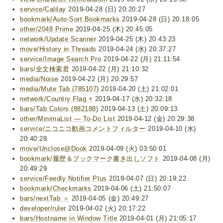
service/Calilay
2019-04-28 (日) 20:20:27
bookmark/Auto-Sort Bookmarks
2019-04-28 (日) 20:18:05
other/2048 Prime
2019-04-25 (木) 20:45:05
network/Update Scanner
2019-04-25 (木) 20:43:23
move/History in Threads
2019-04-24 (水) 20:37:27
service/Image Search Pro
2019-04-22 (月) 21:11:54
bars/全文検索君
2019-04-22 (月) 21:10:32
media/Noise
2019-04-22 (月) 20:29:57
media/Mute Tab (785107)
2019-04-20 (土) 21:02:01
network/Country Flag +
2019-04-17 (水) 20:32:18
bars/Tab Colors (882188)
2019-04-13 (土) 20:09:13
other/MinimaList ― To-Do List
2019-04-12 (金) 20:29:38
service/ニコニコ動画コメントフィルター
2019-04-10 (水)
20:40:28
move/Unclose@Dook
2019-04-09 (火) 03:50:01
bookmark/履歴＆ブックマーク書き出しソフト
2019-04-08 (月)
20:49:29
service/Feedly Notifier Plus
2019-04-07 (日) 20:19:22
bookmark/Checkmarks
2019-04-06 (土) 21:50:07
bars/nextTab ＞
2019-04-05 (金) 20:49:27
developer/ruler
2019-04-02 (火) 20:17:22
bars/Hostname in Window Title
2019-04-01 (月) 21:05:17