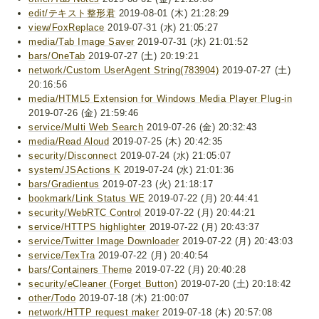
edit/テキスト整形君
2019-08-01 (木) 21:28:29
view/FoxReplace
2019-07-31 (水) 21:05:27
media/Tab Image Saver
2019-07-31 (水) 21:01:52
bars/OneTab
2019-07-27 (土) 20:19:21
network/Custom UserAgent String(783904)
2019-07-27 (土)
20:16:56
media/HTML5 Extension for Windows Media Player Plug-in
2019-07-26 (金) 21:59:46
service/Multi Web Search
2019-07-26 (金) 20:32:43
media/Read Aloud
2019-07-25 (木) 20:42:35
security/Disconnect
2019-07-24 (水) 21:05:07
system/JSActions K
2019-07-24 (水) 21:01:36
bars/Gradientus
2019-07-23 (火) 21:18:17
bookmark/Link Status WE
2019-07-22 (月) 20:44:41
security/WebRTC Control
2019-07-22 (月) 20:44:21
service/HTTPS highlighter
2019-07-22 (月) 20:43:37
service/Twitter Image Downloader
2019-07-22 (月) 20:43:03
service/TexTra
2019-07-22 (月) 20:40:54
bars/Containers Theme
2019-07-22 (月) 20:40:28
security/eCleaner (Forget Button)
2019-07-20 (土) 20:18:42
other/Todo
2019-07-18 (木) 21:00:07
network/HTTP request maker
2019-07-18 (木) 20:57:08