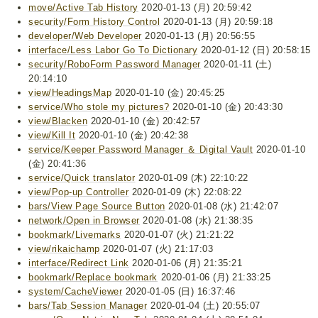
move/Active Tab History
2020-01-13 (月) 20:59:42
security/Form History Control
2020-01-13 (月) 20:59:18
developer/Web Developer
2020-01-13 (月) 20:56:55
interface/Less Labor Go To Dictionary
2020-01-12 (日) 20:58:15
security/RoboForm Password Manager
2020-01-11 (土)
20:14:10
view/HeadingsMap
2020-01-10 (金) 20:45:25
service/Who stole my pictures?
2020-01-10 (金) 20:43:30
view/Blacken
2020-01-10 (金) 20:42:57
view/Kill It
2020-01-10 (金) 20:42:38
service/Keeper Password Manager ＆ Digital Vault
2020-01-10
(金) 20:41:36
service/Quick translator
2020-01-09 (木) 22:10:22
view/Pop-up Controller
2020-01-09 (木) 22:08:22
bars/View Page Source Button
2020-01-08 (水) 21:42:07
network/Open in Browser
2020-01-08 (水) 21:38:35
bookmark/Livemarks
2020-01-07 (火) 21:21:22
view/rikaichamp
2020-01-07 (火) 21:17:03
interface/Redirect Link
2020-01-06 (月) 21:35:21
bookmark/Replace bookmark
2020-01-06 (月) 21:33:25
system/CacheViewer
2020-01-05 (日) 16:37:46
bars/Tab Session Manager
2020-01-04 (土) 20:55:07