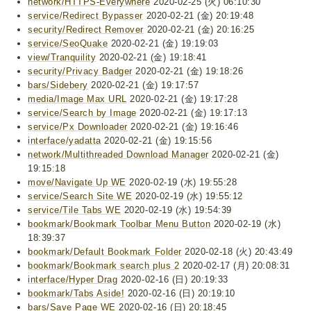
network/HTTPS-Everywhere
2020-02-25 (火) 06:10:30
service/Redirect Bypasser
2020-02-21 (金) 20:19:48
security/Redirect Remover
2020-02-21 (金) 20:16:25
service/SeoQuake
2020-02-21 (金) 19:19:03
view/Tranquility
2020-02-21 (金) 19:18:41
security/Privacy Badger
2020-02-21 (金) 19:18:26
bars/Sidebery
2020-02-21 (金) 19:17:57
media/Image Max URL
2020-02-21 (金) 19:17:28
service/Search by Image
2020-02-21 (金) 19:17:13
service/Px Downloader
2020-02-21 (金) 19:16:46
interface/yadatta
2020-02-21 (金) 19:15:56
network/Multithreaded Download Manager
2020-02-21 (金)
19:15:18
move/Navigate Up WE
2020-02-19 (水) 19:55:28
service/Search Site WE
2020-02-19 (水) 19:55:12
service/Tile Tabs WE
2020-02-19 (水) 19:54:39
bookmark/Bookmark Toolbar Menu Button
2020-02-19 (水)
18:39:37
bookmark/Default Bookmark Folder
2020-02-18 (火) 20:43:49
bookmark/Bookmark search plus 2
2020-02-17 (月) 20:08:31
interface/Hyper Drag
2020-02-16 (日) 20:19:33
bookmark/Tabs Aside!
2020-02-16 (日) 20:19:10
bars/Save Page WE
2020-02-16 (日) 20:18:45