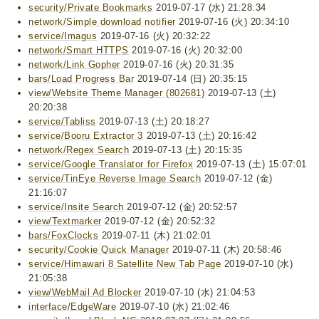
security/Private Bookmarks
2019-07-17 (水) 21:28:34
network/Simple download notifier
2019-07-16 (火) 20:34:10
service/Imagus
2019-07-16 (火) 20:32:22
network/Smart HTTPS
2019-07-16 (火) 20:32:00
network/Link Gopher
2019-07-16 (火) 20:31:35
bars/Load Progress Bar
2019-07-14 (日) 20:35:15
view/Website Theme Manager (802681)
2019-07-13 (土)
20:20:38
service/Tabliss
2019-07-13 (土) 20:18:27
service/Booru Extractor 3
2019-07-13 (土) 20:16:42
network/Regex Search
2019-07-13 (土) 20:15:35
service/Google Translator for Firefox
2019-07-13 (土) 15:07:01
service/TinEye Reverse Image Search
2019-07-12 (金)
21:16:07
service/Insite Search
2019-07-12 (金) 20:52:57
view/Textmarker
2019-07-12 (金) 20:52:32
bars/FoxClocks
2019-07-11 (木) 21:02:01
security/Cookie Quick Manager
2019-07-11 (木) 20:58:46
service/Himawari 8 Satellite New Tab Page
2019-07-10 (水)
21:05:38
view/WebMail Ad Blocker
2019-07-10 (水) 21:04:53
interface/EdgeWare
2019-07-10 (水) 21:02:46