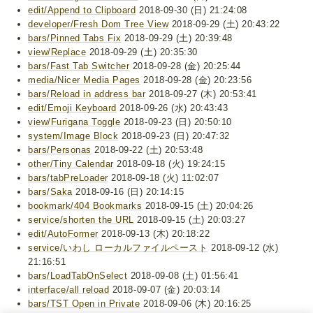
edit/Append to Clipboard
2018-09-30 (日) 21:24:08
developer/Fresh Dom Tree View
2018-09-29 (土) 20:43:22
bars/Pinned Tabs Fix
2018-09-29 (土) 20:39:48
view/Replace
2018-09-29 (土) 20:35:30
bars/Fast Tab Switcher
2018-09-28 (金) 20:25:44
media/Nicer Media Pages
2018-09-28 (金) 20:23:56
bars/Reload in address bar
2018-09-27 (木) 20:53:41
edit/Emoji Keyboard
2018-09-26 (水) 20:43:43
view/Furigana Toggle
2018-09-23 (日) 20:50:10
system/Image Block
2018-09-23 (日) 20:47:32
bars/Personas
2018-09-22 (土) 20:53:48
other/Tiny Calendar
2018-09-18 (火) 19:24:15
bars/tabPreLoader
2018-09-18 (火) 11:02:07
bars/Saka
2018-09-16 (日) 20:14:15
bookmark/404 Bookmarks
2018-09-15 (土) 20:04:26
service/shorten the URL
2018-09-15 (土) 20:03:27
edit/AutoFormer
2018-09-13 (木) 20:18:22
service/いわし ローカルファイルペースト
2018-09-12 (水)
21:16:51
bars/LoadTabOnSelect
2018-09-08 (土) 01:56:41
interface/all reload
2018-09-07 (金) 20:03:14
bars/TST Open in Private
2018-09-06 (木) 20:16:25