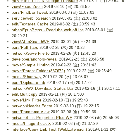
move/Text Link ＆ Google Translate
2019-03-11 (月) 20:54:16
view/Fixed Zoom
2019-03-10 (日) 20:26:59
bars/FindBar Tweak
2019-03-03 (日) 11:07:03
service/weblioSearch
2019-03-02 (土) 21:03:02
edit/Textarea Cache
2019-03-02 (土) 20:59:43
other/EpubPress - Read the web offline
2019-03-01 (金)
20:29:21
view/AfterSearchWE
2019-03-01 (金) 20:24:39
bars/Pull Tabs
2019-02-28 (木) 20:40:23
network/Save File to
2019-02-26 (火) 12:43:20
developer/anchors-reveal
2019-02-23 (土) 20:46:58
move/Simple Hinting
2019-02-22 (金) 20:31:43
move/Parent Folder (867672)
2019-02-22 (金) 20:25:49
media/Shumway
2019-02-20 (水) 23:05:07
bars/Duplicate tab
2019-02-17 (日) 20:17:22
network/WX Download Status Bar
2019-02-16 (土) 20:17:11
edit/Multicopy
2019-02-11 (月) 20:17:00
move/Link Filter
2019-02-10 (日) 19:25:43
network/Header Editor
2019-02-10 (日) 19:22:15
bars/Panorama View
2019-02-08 (金) 20:59:36
network/Link Properties Plus WE
2019-02-08 (金) 20:55:03
media/Image Block X
2019-02-03 (日) 21:37:29
interface/Copy Link Text (WebExtension)
2019-01-31 (木)