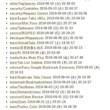
other/TagSpaces
2019-09-10 (火) 20:49:00
security/Cookiebro
2019-09-10 (火) 20:48:37
security/Request Control
2019-09-09 (月) 20:09:56
bars/Export Tabs URLs
2019-09-09 (月) 20:04:55
service/Mini Pixiv
2019-09-08 (日) 20:37:54
view/Tablenator
2019-09-08 (日) 20:31:32
service/BGIPEO
2019-09-08 (日) 20:29:23
developer/Wappalyzer
2019-09-08 (日) 20:26:50
bars/UnloadTabs
2019-09-07 (土) 19:55:57
media/背景画像を表示
2019-09-06 (金) 20:56:15
bars/ftt
2019-09-06 (金) 20:50:08
media/Auto Mute Plus
2019-09-06 (金) 20:47:48
bars/Tab List Sidebar
2019-09-05 (木) 20:18:16
service/Fess Google Bookmark Extension
2019-09-05 (木)
20:16:03
bars/Duplicate Tabs Closer
2019-09-04 (水) 20:24:08
bookmark/BookmarksHome
2019-09-04 (水) 20:16:57
other/TextNotes
2019-09-03 (火) 20:05:00
bars/DomainActions
2019-09-02 (月) 20:44:51
service/Video Blocker
2019-09-01 (日) 19:49:19
view/Zoom
2019-08-31 (土) 20:01:18
bars/Firefox Color
2019-08-29 (木) 19:45:39