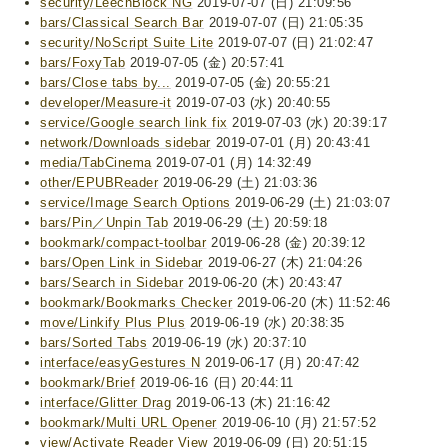
security/LeechBlock NG
2019-07-07 (日) 21:09:56
bars/Classical Search Bar
2019-07-07 (日) 21:05:35
security/NoScript Suite Lite
2019-07-07 (日) 21:02:47
bars/FoxyTab
2019-07-05 (金) 20:57:41
bars/Close tabs by...
2019-07-05 (金) 20:55:21
developer/Measure-it
2019-07-03 (水) 20:40:55
service/Google search link fix
2019-07-03 (水) 20:39:17
network/Downloads sidebar
2019-07-01 (月) 20:43:41
media/TabCinema
2019-07-01 (月) 14:32:49
other/EPUBReader
2019-06-29 (土) 21:03:36
service/Image Search Options
2019-06-29 (土) 21:03:07
bars/Pin／Unpin Tab
2019-06-29 (土) 20:59:18
bookmark/compact-toolbar
2019-06-28 (金) 20:39:12
bars/Open Link in Sidebar
2019-06-27 (木) 21:04:26
bars/Search in Sidebar
2019-06-20 (木) 20:43:47
bookmark/Bookmarks Checker
2019-06-20 (木) 11:52:46
move/Linkify Plus Plus
2019-06-19 (水) 20:38:35
bars/Sorted Tabs
2019-06-19 (水) 20:37:10
interface/easyGestures N
2019-06-17 (月) 20:47:42
bookmark/Brief
2019-06-16 (日) 20:44:11
interface/Glitter Drag
2019-06-13 (木) 21:16:42
bookmark/Multi URL Opener
2019-06-10 (月) 21:57:52
view/Activate Reader View
2019-06-09 (日) 20:51:15