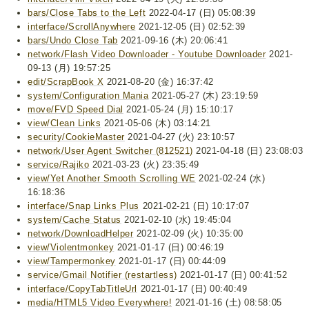
bars/Close Tabs to the Left
2022-04-17 (日) 05:08:39
interface/ScrollAnywhere
2021-12-05 (日) 02:52:39
bars/Undo Close Tab
2021-09-16 (木) 20:06:41
network/Flash Video Downloader - Youtube Downloader
2021-
09-13 (月) 19:57:25
edit/ScrapBook X
2021-08-20 (金) 16:37:42
system/Configuration Mania
2021-05-27 (木) 23:19:59
move/FVD Speed Dial
2021-05-24 (月) 15:10:17
view/Clean Links
2021-05-06 (木) 03:14:21
security/CookieMaster
2021-04-27 (火) 23:10:57
network/User Agent Switcher (812521)
2021-04-18 (日) 23:08:03
service/Rajiko
2021-03-23 (火) 23:35:49
view/Yet Another Smooth Scrolling WE
2021-02-24 (水)
16:18:36
interface/Snap Links Plus
2021-02-21 (日) 10:17:07
system/Cache Status
2021-02-10 (水) 19:45:04
network/DownloadHelper
2021-02-09 (火) 10:35:00
view/Violentmonkey
2021-01-17 (日) 00:46:19
view/Tampermonkey
2021-01-17 (日) 00:44:09
service/Gmail Notifier (restartless)
2021-01-17 (日) 00:41:52
interface/CopyTabTitleUrl
2021-01-17 (日) 00:40:49
media/HTML5 Video Everywhere!
2021-01-16 (土) 08:58:05