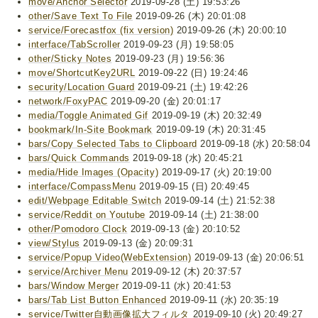
move/Anchor Selector
2019-09-28 (土) 19:53:26
other/Save Text To File
2019-09-26 (木) 20:01:08
service/Forecastfox (fix version)
2019-09-26 (木) 20:00:10
interface/TabScroller
2019-09-23 (月) 19:58:05
other/Sticky Notes
2019-09-23 (月) 19:56:36
move/ShortcutKey2URL
2019-09-22 (日) 19:24:46
security/Location Guard
2019-09-21 (土) 19:42:26
network/FoxyPAC
2019-09-20 (金) 20:01:17
media/Toggle Animated Gif
2019-09-19 (木) 20:32:49
bookmark/In-Site Bookmark
2019-09-19 (木) 20:31:45
bars/Copy Selected Tabs to Clipboard
2019-09-18 (水) 20:58:04
bars/Quick Commands
2019-09-18 (水) 20:45:21
media/Hide Images (Opacity)
2019-09-17 (火) 20:19:00
interface/CompassMenu
2019-09-15 (日) 20:49:45
edit/Webpage Editable Switch
2019-09-14 (土) 21:52:38
service/Reddit on Youtube
2019-09-14 (土) 21:38:00
other/Pomodoro Clock
2019-09-13 (金) 20:10:52
view/Stylus
2019-09-13 (金) 20:09:31
service/Popup Video(WebExtension)
2019-09-13 (金) 20:06:51
service/Archiver Menu
2019-09-12 (木) 20:37:57
bars/Window Merger
2019-09-11 (水) 20:41:53
bars/Tab List Button Enhanced
2019-09-11 (水) 20:35:19
service/Twitter自動画像拡大フィルタ
2019-09-10 (火) 20:49:27