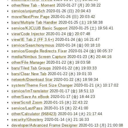
other/New Tab - Moment
2020-01-27 (月) 20:38:22
service/unjump5ch
2020-01-26 (日) 20:04:43
move/NextPrev Page
2020-01-26 (日) 20:03:42
bars/Multiple Tab Handler
2020-01-25 (土) 19:58:38
service/KJCLUB Basic Support
2020-01-25 (土) 19:56:41
view/Code Injector
2020-01-24 (金) 20:07:48
view/IE Tab 2 (FF 3.6+)
2020-01-24 (金) 16:21:47
service/Searchonymous
2020-01-24 (金) 00:18:10
service/Google Redirects Fixer
2020-01-24 (金) 00:05:37
media/Nimbus Screen Capture
2020-01-23 (木) 20:44:16
other/File Manager
2020-01-22 (水) 19:03:58
bars/Tiled Tab Groups
2020-01-22 (水) 19:03:33
bars/Clear New Tab
2020-01-22 (水) 19:01:33
network/Download Star
2020-01-22 (水) 18:59:34
system/Theme Font Size Changer
2020-01-21 (火) 10:17:02
service/ImTranslator
2020-01-17 (金) 18:51:13
other/Save As eBook
2020-01-17 (金) 18:44:23
view/Scroll Zoom
2020-01-15 (水) 22:43:22
service/LastPass
2020-01-15 (水) 22:41:00
other/Calculator (968423)
2020-01-14 (火) 21:17:44
security/Ghostery
2020-01-14 (火) 21:16:33
developer/Advanced Frame Designer
2020-01-13 (月) 21:00:08