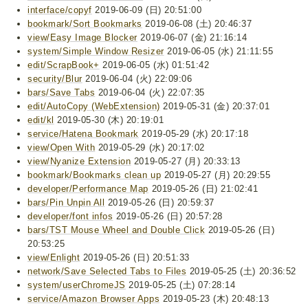
interface/copyf
2019-06-09 (日) 20:51:00
bookmark/Sort Bookmarks
2019-06-08 (土) 20:46:37
view/Easy Image Blocker
2019-06-07 (金) 21:16:14
system/Simple Window Resizer
2019-06-05 (水) 21:11:55
edit/ScrapBook+
2019-06-05 (水) 01:51:42
security/Blur
2019-06-04 (火) 22:09:06
bars/Save Tabs
2019-06-04 (火) 22:07:35
edit/AutoCopy (WebExtension)
2019-05-31 (金) 20:37:01
edit/kl
2019-05-30 (木) 20:19:01
service/Hatena Bookmark
2019-05-29 (水) 20:17:18
view/Open With
2019-05-29 (水) 20:17:02
view/Nyanize Extension
2019-05-27 (月) 20:33:13
bookmark/Bookmarks clean up
2019-05-27 (月) 20:29:55
developer/Performance Map
2019-05-26 (日) 21:02:41
bars/Pin Unpin All
2019-05-26 (日) 20:59:37
developer/font infos
2019-05-26 (日) 20:57:28
bars/TST Mouse Wheel and Double Click
2019-05-26 (日)
20:53:25
view/Enlight
2019-05-26 (日) 20:51:33
network/Save Selected Tabs to Files
2019-05-25 (土) 20:36:52
system/userChromeJS
2019-05-25 (土) 07:28:14
service/Amazon Browser Apps
2019-05-23 (木) 20:48:13