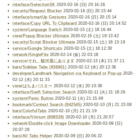
interface/SelectionSK
2020-02-16 (日) 20:16:26
security/Request Blocker
2020-02-16 (日) 20:15:44
interface/smartUp Gestures
2020-02-16 (日) 20:15:14
interface/Copy URL To Clipboard
2020-02-16 (日) 20:14:52
system/Language Switch
2020-02-15 (土) 18:16:44
view/Popup Blocker Ultimate
2020-02-15 (土) 18:13:42
security/Script Blocker Ultimate
2020-02-15 (土) 18:13:19
service/Google Shortcuts
2020-02-15 (土) 18:12:30
network/SingleFile
2020-02-14 (金) 22:03:18
service/それ、駿河屋にあります
2020-02-13 (木) 21:37:11
bars/Sidebar Tabs (836961)
2020-02-12 (水) 20:12:36
developer/Landmark Navigation via Keyboard or Pop-up
2020-
02-12 (水) 20:11:33
view/はちまバスター
2020-02-12 (水) 20:10:38
interface/Swift Selection Search
2020-02-11 (火) 21:18:26
system/Panic Button
2020-02-11 (火) 21:15:48
bookmark/Context Search (842545)
2020-02-10 (月) 21:23:08
bars/ColorfulTabs
2020-02-10 (月) 21:21:19
interface/Vimium (808538)
2020-02-10 (月) 21:20:57
network/Double-click Image Downloader
2020-02-09 (日)
20:07:28
bars/All Tabs Helper
2020-02-09 (日) 20:06:22