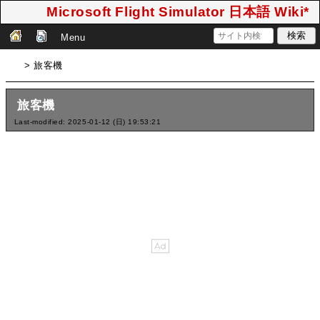
Microsoft Flight Simulator 日本語 Wiki*
Menu
> 旅客機
旅客機
Last-modified: 2025-01-12 (日) 19:53:21