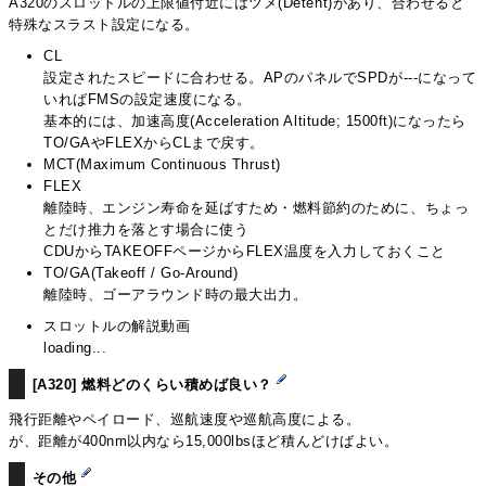
A320のスロットルの上限値付近にはツメ(Detent)があり、合わせると
特殊なスラスト設定になる。
CL
設定されたスピードに合わせる。APのパネルでSPDが---になって
いればFMSの設定速度になる。
基本的には、加速高度(Acceleration Altitude; 1500ft)になったら
TO/GAやFLEXからCLまで戻す。
MCT(Maximum Continuous Thrust)
FLEX
離陸時、エンジン寿命を延ばすため・燃料節約のために、ちょっ
とだけ推力を落とす場合に使う
CDUからTAKEOFFページからFLEX温度を入力しておくこと
TO/GA(Takeoff / Go-Around)
離陸時、ゴーアラウンド時の最大出力。
スロットルの解説動画
loading...
[A320] 燃料どのくらい積めば良い？
飛行距離やペイロード、巡航速度や巡航高度による。
が、距離が400nm以内なら15,000lbsほど積んどけばよい。
その他