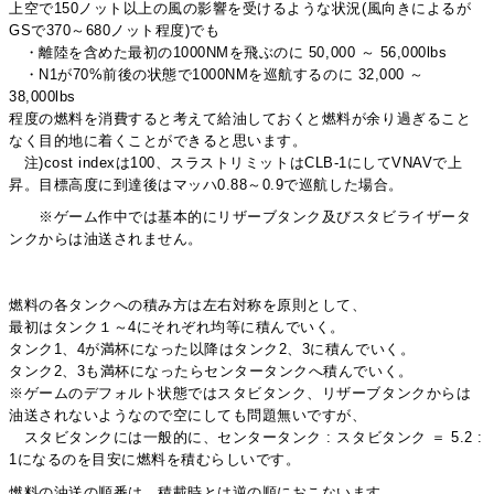
上空で150ノット以上の風の影響を受けるような状況(風向きによるが
GSで370～680ノット程度)でも
・離陸を含めた最初の1000NMを飛ぶのに 50,000 ～ 56,000lbs
・N1が70%前後の状態で1000NMを巡航するのに 32,000 ～
38,000lbs
程度の燃料を消費すると考えて給油しておくと燃料が余り過ぎること
なく目的地に着くことができると思います。
注)cost indexは100、スラストリミットはCLB-1にしてVNAVで上
昇。目標高度に到達後はマッハ0.88～0.9で巡航した場合。
※ゲーム作中では基本的にリザーブタンク及びスタビライザータ
ンクからは油送されません。
燃料の各タンクへの積み方は左右対称を原則として、
最初はタンク１～4にそれぞれ均等に積んでいく。
タンク1、4が満杯になった以降はタンク2、3に積んでいく。
タンク2、3も満杯になったらセンタータンクへ積んでいく。
※ゲームのデフォルト状態ではスタビタンク、リザーブタンクからは
油送されないようなので空にしても問題無いですが、
スタビタンクには一般的に、センタータンク : スタビタンク ＝ 5.2 :
1になるのを目安に燃料を積むらしいです。
燃料の油送の順番は、積載時とは逆の順におこないます。