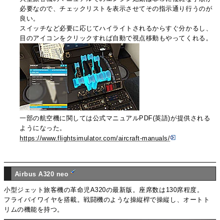
必要なので、チェックリストを表示させてその指示通り行うのが
良い。
スイッチなど必要に応じてハイライトされるからすぐ分かるし、
目のアイコンをクリックすれば自動で視点移動もやってくれる。
一部の航空機に関しては公式マニュアルPDF(英語)が提供される
ようになった。
https://www.flightsimulator.com/aircraft-manuals/
Airbus A320 neo
小型ジェット旅客機の革命児A320の最新版。座席数は130席程度。
フライバイワイヤを搭載。戦闘機のような操縦桿で操縦し、オートト
リムの機能を持つ。