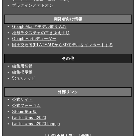
プラグインとアドオン
開発者向け情報
GoogleMapのモデル取り込み
地形テクスチャの置き換え手順
GoogleEarthデコーダー
国土交通省(PLATEAU)から3Dモデルをインポートする
その他
編集用情報
編集掲示板
5chスレッド
外部リンク
公式サイト
公式フォーラム
Steam掲示板
twitter #msfs2020
twitter #msfs2020 lang:ja
〔
人気
/
今日人気
〕〔
最新
〕