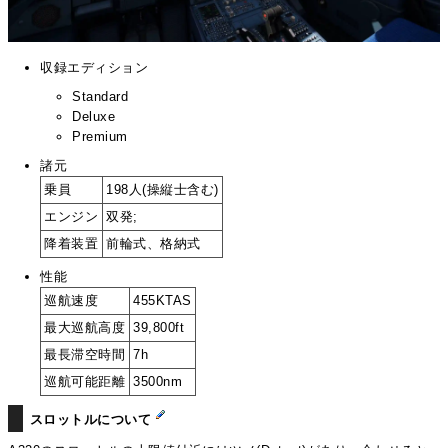
収録エディション
Standard
Deluxe
Premium
諸元
乗員
198人(操縦士含む)
エンジン
双発;
降着装置
前輪式、格納式
性能
巡航速度
455KTAS
最大巡航高度
39,800ft
最長滞空時間
7h
巡航可能距離
3500nm
スロットルについて