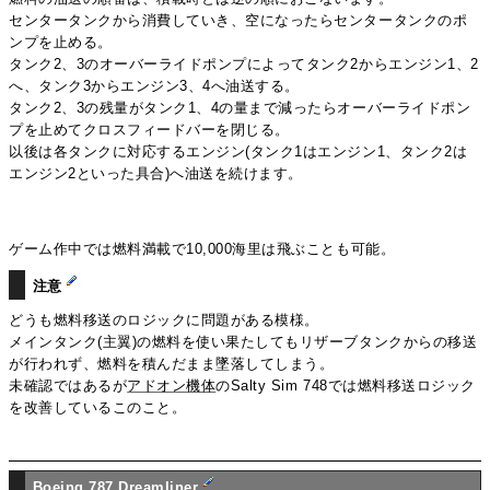
センタータンクから消費していき、空になったらセンタータンクのポ
ンプを止める。
タンク2、3のオーバーライドポンプによってタンク2からエンジン1、2
へ、タンク3からエンジン3、4へ油送する。
タンク2、3の残量がタンク1、4の量まで減ったらオーバーライドポン
プを止めてクロスフィードバーを閉じる。
以後は各タンクに対応するエンジン(タンク1はエンジン1、タンク2は
エンジン2といった具合)へ油送を続けます。
ゲーム作中では燃料満載で10,000海里は飛ぶことも可能。
注意
どうも燃料移送のロジックに問題がある模様。
メインタンク(主翼)の燃料を使い果たしてもリザーブタンクからの移送
が行われず、燃料を積んだまま墜落してしまう。
未確認ではあるが
アドオン機体
のSalty Sim 748では燃料移送ロジック
を改善しているこのこと。
Boeing 787 Dreamliner