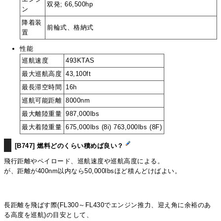
双発; 66,500hp
ン
降着装
前輪式、格納式
置
性能
巡航速度
493KTAS
最大巡航高度
43,100ft
最長滞空時間
16h
巡航可能距離
8000nm
最大離陸重量
987,000lbs
最大着陸重量
675,000lbs (8i) 763,000lbs (8F)
[B747] 燃料どのくらい積めば良い？
飛行距離やペイロード、巡航速度や巡航高度による。
が、距離が400nm以内なら50,000lbsほど積んどけばよい。
長距離を飛ばす際(FL300～FL430でエンジン推力、迎え角に余裕のあ
る高度を巡航)の目安として、