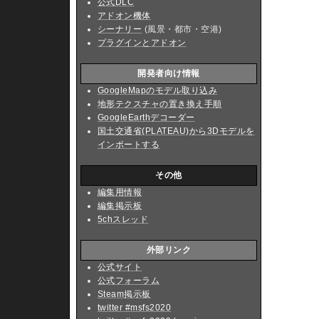
公式DLC
アドオン機体
シーナリー
(風景・都市・空港)
プラグインとアドオン
開発者向け情報
GoogleMapのモデル取り込み
地形テクスチャの置き換え手順
GoogleEarthデコーダー
国土交通省(PLATEAU)から3Dモデルを
インポートする
その他
編集用情報
編集掲示板
5chスレッド
外部リンク
公式サイト
公式フォーラム
Steam掲示板
twitter #msfs2020