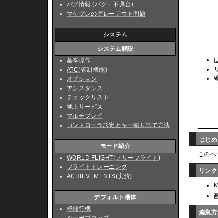
バグ情報
(バグ・不具合)
マケプレのグレーアウト問題
システム
システム解説
基本操作
ATC
(管制機能)
オプション
アシスタンス
チェックリスト
地上サービス
マルチプレイ
コントローラ設定とキー割り当て方法
はじ
モード紹介
このペ
WORLD FLIGHT(フリーフライト)
フライトトレーニング
リン
ACHIEVEMENTS(実績)
M
デフォルト機体
軽飛行機
編集