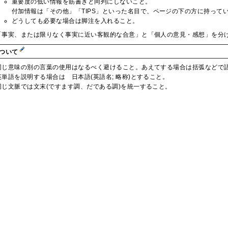
重要度の低い情報を筋書きと同列にしないこと。
付加情報は「その他」「TIPS」といった名目で、ページの下の方に持って
どうしても必要な場合は脚注を入れること。
「事実、または限りなく事実に近い客観的な合意」と「個人の意見・感想」を分
について
同じ意味の別の言葉の使用はなるべく避けること。あえてする場合は括弧などで
英単語を説明する場合は 日本語(英語名; 略称)とすること。
同じ文脈では文末(ですます調、だである調)を統一すること。