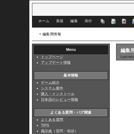
[
ホーム
|
新規
|
編集
|
添付
]
> 編集用情報
Menu
編集
トップページ
Last-mod
アップデート情報
基本情報
ゲーム紹介
システム要件
購入・インストール
日本語のレビュー情報
よくある質問・バグ関連
よくある質問
TIPS
掲示板
（質問・相談）