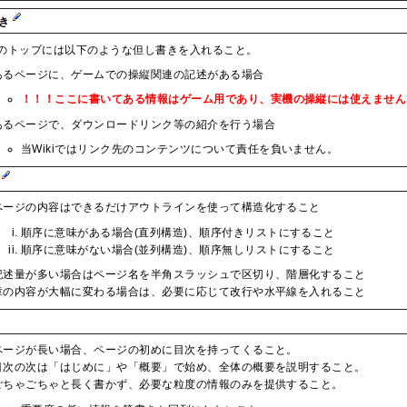
書き
のトップには以下のような但し書きを入れること。
あるページに、ゲームでの操縦関連の記述がある場合
！！！ここに書いてある情報はゲーム用であり、実機の操縦には使えません
あるページで、ダウンロードリンク等の紹介を行う場合
当Wikiではリンク先のコンテンツについて責任を負いません。
化
ページの内容はできるだけアウトラインを使って構造化すること
順序に意味がある場合(直列構造)、順序付きリストにすること
順序に意味がない場合(並列構造)、順序無しリストにすること
記述量が多い場合はページ名を半角スラッシュで区切り、階層化すること
章の内容が大幅に変わる場合は、必要に応じて改行や水平線を入れること
ページが長い場合、ページの初めに目次を持ってくること。
目次の次は「はじめに」や「概要」で始め、全体の概要を説明すること。
ごちゃごちゃと長く書かず、必要な粒度の情報のみを提供すること。