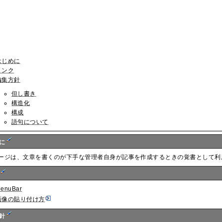
はじめに
リンク
編集方針
但し書き
構造化
構成
語句について
めに
ージは、文章を書くのが下手な管理者自身が記事を作成するときの覚書として利
ク
enuBar
画像の貼り付け方
方針