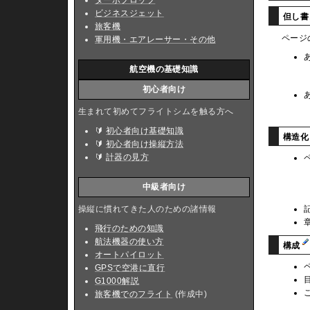
ターボプロップ
ビジネスジェット
但し
旅客機
ページ
軍用機・エアレーサー・その他
航空機の基礎知識
初心者向け
生まれて初めてフライトシムを触る方へ
🔰
初心者向け基礎知識
構造
🔰
初心者向け操縦方法
🔰
計器の見方
中級者向け
操縦に慣れてきた人のための諸情報
飛行のための知識
航法機器の使い方
構成
オートパイロット
GPSで空港に直行
G1000解説
旅客機でのフライト
(作成中)