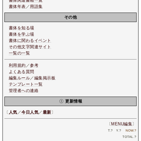
書体関連書籍一覧
書体年表
／
用語集
その他
書体を知る場
書体を学ぶ場
書体に関わるイベント
その他文字関連サイト
一覧の一覧
利用規約
／
参考
よくある質問
編集ルール
／
編集掲示板
テンプレート一覧
管理者への連絡
更新情報
〔
人気
／
今日人気
／
最新
〕
〔
MENU編集
〕
T.
?
Y.
?
NOW.
?
TOTAL.
?