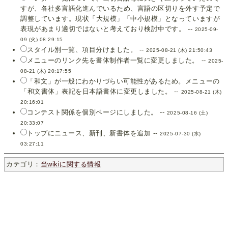
すが、各社多言語化進んでいるため、言語の区切りを外す予定で
調整しています。現状「大規模」「中小規模」となっていますが
表現があまり適切ではないと考えており検討中です。 --
2025-09-
09 (火) 08:29:15
スタイル別一覧、項目分けました。 --
2025-08-21 (木) 21:50:43
メニューのリンク先を書体制作者一覧に変更しました。 --
2025-
08-21 (木) 20:17:55
「和文」が一般にわかりづらい可能性があるため。メニューの
「和文書体」表記を日本語書体に変更しました。 --
2025-08-21 (木)
20:16:01
コンテスト関係を個別ページにしました。 --
2025-08-16 (土)
20:33:07
トップにニュース、新刊、新書体を追加 --
2025-07-30 (水)
03:27:11
カテゴリ：
当wikiに関する情報