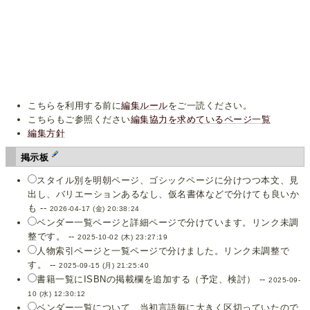
こちらを利用する前に
編集ルール
をご一読ください。
こちらもご参照ください
編集協力を求めているページ一覧
編集方針
掲示板
スタイル別を明朝ページ、ゴシックページに分けつつ本文、見
出し、バリエーションあるなし、仮名書体などで分けても良いか
も --
2026-04-17 (金) 20:38:24
ベンダー一覧ページと詳細ページで分けています。リンク未調
整です。 --
2025-10-02 (木) 23:27:19
人物索引ページと一覧ページで分けました。リンク未調整で
す。 --
2025-09-15 (月) 21:25:40
書籍一覧にISBNの掲載欄を追加する（予定、検討） --
2025-09-
10 (水) 12:30:12
ベンダー一覧について、当初言語毎に大きく区切っていたので