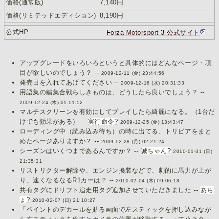
価格(通常版)
7,140円
価格(リミテッドエディション)
8,190円
公式HP
Forza Motorsport 3 公式サイト
アップグレードをいろいろというと具体的にはどんなページ・項
目が欲しいのでしょう？ --
2009-12-11 (金) 23:44:56
発売日を入れてあげてください --
2009-12-16 (水) 20:31:33
用語集の編集合戦らしきものは、どうしたら良いでしょう？ --
2009-12-24 (木) 01:11:52
マルチスクリーンを有効にしてプレイしたら綺麗になる。（1台だ
けでも効果がある） --
実行命令
?
2009-12-25 (金) 13:43:47
ローディング中（読み込み待ち）の時に出てる、トリビアをまと
めたページありますか？ --
2009-12-28 (月) 02:21:24
シーズンはいくつまであるんですか？ --
誠ちゃん
?
2010-01-31 (日)
21:35:31
リストリクター解除や、エンジン換装などで、劇的に馬力が上が
り、速くなるなるR1カーは？ --
2010-02-04 (木) 09:06:18
共有タグにドリフト追走用タグ追加させていただきました --
あち
ょ
?
2010-02-07 (日) 21:10:27
「ペイントのデカールを貼る画面で左スティックを押し込みなが