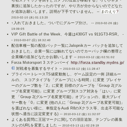
ら右スティックを倒すとカメラの位置が移動する」って小ネタ・
裏技に追加したかったのですが、やり方が分からないのでどなた
か追加お願いします。説明が下手ですいません。 --
まのえり
?
2010-02-10 (水) 01:13:20
↑入れておきました。ついでにグループ分け。 --
2010-02-26 (金)
19:09:05
VIP Gift Battle of the Week、今週は430GT vs 911GT3-RSR。 -
-
2010-03-07 (日) 18:32:40
配信車種一覧の配信パック一覧にJalopnikカー パックを追加して
おきました。企業一覧には触れてないのでカーパック欄の整理と
企業欄の追加どなたかお願いします --
2010-03-12 (金) 02:51:02
Forza Motorsport 3 ステンバーイ
http://forza.standby.mydns.jp/
対戦者を募集するサイト --
2010-03-12 (金) 11:28:47
プライベートレースTS値変動無し、ゲーム設定の一例 詳細ルー
ルの、 スコアタイプを「グループにいる時間」に変更 プレイヤ
ーのグループ数を「2」に変更 目標のグループを「Group 2(グル
ープ名変更可能)」に変更 グループ別スコア対決を「はい」に変
更 「Group 2(グループ名変更可能)」オプションの、最大プレイ
ヤー数を「0」に変更 (他の人に「Group 2(グループ名変更可能)」
を選ばれない様に、車指定をAudi R8のXクラス等、出走不可能な
状態へ適当に設定変更する) --
2010-03-12 (金) 11:32:07
よくある質問に王冠マークに関しての項目追加、テンプレの募集
スレのURLを変更しました --
2010-03-13 (土) 02:29:19