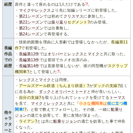
*8
経歴
原作と違って座れるのは1人だけである
。
・
マイク
や
レックス
より先に短編シリーズに初登場した。
・
第21シーズン
では初めて
クリスマス
に参加した。
・
第22シーズン
では
振り返り
セグメント
?
のみ登場。
・
第23シーズン
では出番無し。
・
第24シーズン
で再登場する。
・技術的困難を理由に人形劇では登場しなかったが、
長編第11
長編
作
?
で初登場した。
作品
・
長編第12作
では
オリバー
と
レックス
と
マイク
と共に歌った。
での
・
長編第13作
では冒頭でカメオ出演のみ。
経歴
・
長編第14作
では直接登場しないが、彼の同型機が
スクラップ
*9
機関車
?
として登場した
。
・
レックス
と
マイク
とは同僚。
・
アールズデール鉄道（ちんまり鉄道）
?
が
ダックの支線
?
近く
に在る為か、
ダック
と
オリバー
と
トード
と仲が良いらしい。
・
自分の支線
?
を取り上げられてショックを受けてる
トーマス
を見て、
マイク
と
レックス
と共に『
小さな機関車は
役に立つ機
関車!
?
』と歌で教えてフォローした。その後、一緒に
船乗り
他キ
ジョン
の逃亡を妨害して、更に友情が深まった。
ャラ
・
ライアン
?
とは共に
船乗りジョン
の逃亡を妨害した事で仲良
クタ
くなった。
ーと