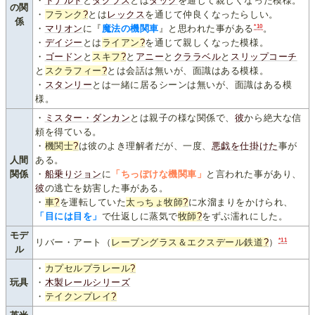
・
ドナルド
と
ダグラス
とは
ダック
を通じて親しくなった模様。
の関
・
フランク
?
とは
レックス
を通じて仲良くなったらしい。
係
*10
・
マリオン
に『
魔法の機関車
』と思われた事がある
。
・
デイジー
とは
ライアン
?
を通じて親しくなった模様。
・
ゴードン
と
スキフ
?
と
アニー
と
クララベル
と
スリップコーチ
と
スクラフィー
?
とは会話は無いが、面識はある模様。
・
スタンリー
とは一緒に居るシーンは無いが、面識はある模
様。
・
ミスター・ダンカン
とは親子の様な関係で、
彼
から絶大な信
頼を得ている。
・
機関士
?
は彼のよき理解者だが、一度、
悪戯を仕掛けた
事が
人間
ある。
関係
・
船乗りジョン
に
「ちっぽけな機関車」
と言われた事があり、
彼
の逃亡を妨害した事がある。
・
車
?
を運転していた
太っちょ牧師
?
に水溜まりをかけられ、
「目には目を」
で仕返しに蒸気で
牧師
?
をずぶ濡れにした。
モデ
*11
リバー・アート（
レーブングラス＆エクスデール鉄道
?
）
ル
・
カプセルプラレール
?
玩具
・
木製レールシリーズ
・
テイクンプレイ
?