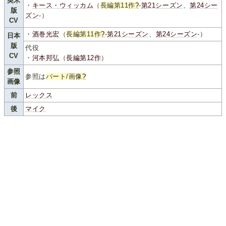
英米
・
キース・ウィッカム
（
長編第11作
?
-
第21シーズン
、
第24シー
版
ズン
-）
CV
・
酒巻光宏
（
長編第11作
?
-
第21シーズン
、
第24シーズン
-）
日本
版
代役
CV
・
河本邦弘
（
長編第12作
）
参照
参照は
バート/画像
?
画像
前
レックス
後
マイク