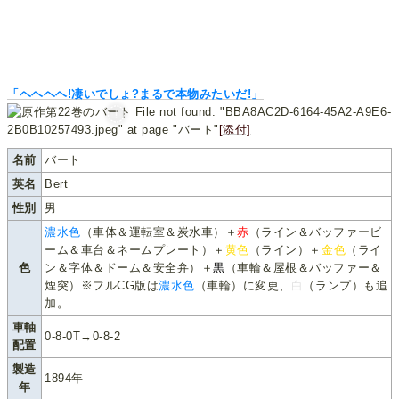
「ヘヘヘヘ!凄いでしょ?まるで本物みたいだ!」
File not found: "BBA8AC2D-6164-45A2-A9E6-
2B0B10257493.jpeg" at page "バート"
[添付]
名前
バート
英名
Bert
性別
男
濃水色
（車体＆運転室＆炭水車）＋
赤
（ライン＆バッファービ
ーム＆車台＆ネームプレート）＋
黄色
（ライン）＋
金色
（ライ
色
ン＆字体＆ドーム＆安全弁）＋
黒
（車輪＆屋根＆バッファー＆
煙突）※フルCG版は
濃水色
（車輪）に変更、
白
（ランプ）も追
加。
車軸
0-8-0T→0-8-2
配置
製造
1894年
年