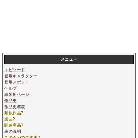
メニュー
エピソード
登場キャラクター
登場スポット
ヘルプ
練習用ページ
作品史
作品史年表
類似作品
?
楽曲
?
関連商品
?
表の説明
このWikiでの約束
?