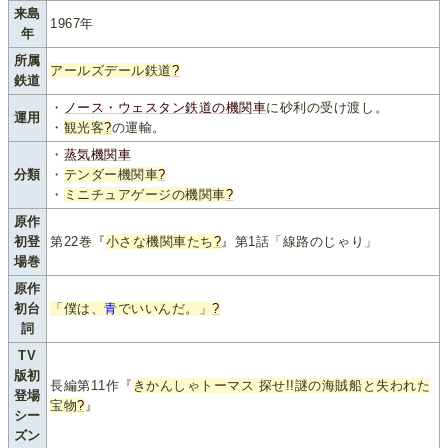
来島
1967年
年
所属
アールズデール鉄道
?
鉄道
・
ノース・ウェスタン鉄道の機関車
に砂利の受け渡し。
運用
・
観光客
?
の運輸。
・
蒸気機関車
分類
・
テンダー機関車
?
・
ミニチュアゲージの機関車
?
原作
初登
第22巻『
小さな機関車たち
?
』第1話「線路のじゃり」
場巻
原作
初台
「僕は、
青
でいいんだ。」
?
詞
TV
版初
長編第11作『
きかんしゃトーマス 探せ!!謎の海賊船と失われた
登場
宝物
?
』
シー
ズン