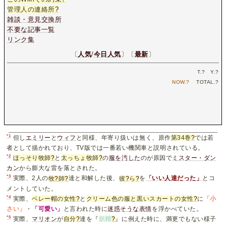
管理人の連絡所
?
雑談・意見交換所
不要な記事一覧
リンク集
〔
人気
/
今日人気
〕〔
最新
〕
T.
?
Y.
?
NOW.
?
TOTAL.
?
*1
但し
エミリー
と
ウィフ
と同様、年寄り扱いは無く、原作
第34巻
?
では若
者として描かれており、TV版では一番若い機関車と説明されている。
*2
ほっそり牧師
?
と
太っちょ牧師
?
の
服を汚した
のが原因で
ミスター・ダン
カン
から膨大な雷を落とされた。
*3
実際、2人の
牧
?
師
?
達と和解した後、
彼
?
ら
?
を
「いい人達だった」
とコ
メントしていた。
*4
実際、
ベレー帽の女性
?
と
クリーム色の服と黒いスカートの女性
?
に
「小
さい」
・
「可愛い」
と言われた時に
迷惑そうな表情
を浮かべていた。
*5
実際、
マリオン
が
自分
?
達を『
妖精
?
』に例えた時に、満更でもない様子