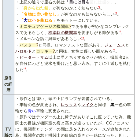
・上記の通りで座右の銘は
「目には目を
歯には歯を」
。
*2
・
「身から出た錆」
が何なのかよく知らない
。
*3
・
「名物に旨い物なし」
が何なのかも知らないらしい
。
・
「
大
は
小
を兼ねる」
をモットーにしている。
・
ミニチュアゲージの機関車
?
である事が密かなコンプレック
*4
スであるらしく、
標準軌の機関車
を羨ましがる節がある
。
*5
・メルヘンな話に興味があるらしい
。
・
バスター
?
と同様、ロマンチストな面があり、
ジェームス
と
*6
ハロルド
と
ロッキー
?
と同様、女性に優しい面がある
。
・
ピーター・サム
以上に早とちりするクセが酷く、撮影者2人
が自分にわざと泥水を掛けたと思い込み、すぐに仕返しを執行
*7
した
。
原作
の経
歴
・原作とは違い、頭の上にランプが装備されている。
・車輪の色が変更され、
レックス
や
マイク
と同様、
黒
一色の車
輪から
青い
車輪に変更された。
・原作ではテンダーの上に椅子がありそこに座っていた為、機
関士の目線が機関室の窓と高さが違っていたが、CGアニメで
TV
は、機関室とテンダーの間に足を入れるスペースが追加された
版の
為、機関室の窓と機関士の目線の高さが一緒になった。但し、