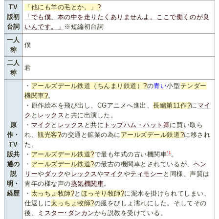
TV
「他にも羊の毛とか。」
?
版初
「でも僕、本の中を走りたくありませんよ。ここで働くのが良
台詞
いんです。」
※短編初台詞
一人
僕
称
二人
君
称
・
アールズデール鉄道（ちんまり鉄道）
?
の
青い
小型
テンダー
機関車
?
。
・原作絵本を飛び出し、CGアニメへ進出、
長編第11作
?
に
マイ
ク
と
レックス
と共に出演した。
原
・
マイク
と
レックス
と共に
トップハム・ハット卿
に買い取ら
作・
れ、
観光客
?
の交通と鉱業の為に
アールズデール鉄道
?
に移され
TV
た。
*1
版共
・
アールズデール鉄道
?
で最も年式の古い機関車
。
通の
・
アールズデール鉄道
?
の最古の機関車とされているが、
ヘン
説
リー
や
ダック
や
レックス
や
マイク
や
ティモシー
と同様、声質は
明・
青年の様な声の
蒸気機関車
。
経歴
・
太っちょ牧師
?
と
ほっそり牧師
?
に泥水を掛けられてしまい、
仕返しに
太っちょ牧師
?
の服をびしょ濡れにした。そしてその
後、
ミスター･ダンカン
から説教を受けている。