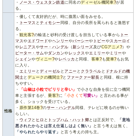
・
ノース・ウェスタン鉄道
に同名の
ディーゼル機関車
?
が居
る。
・優しくて友好的だが、時に腹黒い面をみせる。
・
トーマス
と
ティモシー
同様、自分の長所を罵られると激怒す
る。
・
観光客
?
の輸送と砂利の受け渡しを担当している事から
トー
マス
や
エドワード
や
ヘンリー
や
パーシー
や
トビー
や
スカーロイ
や
レニアス
や
サー・ハンデル
（
新シリーズ
及び
CGアニメ
?
）や
ピーター・サム
や
ダンカン
や
レックス
や
エミリー
や
ミリー
や
シェイン
や
ヴィニー
?
や
レベッカ
と同様、
客車
?
も
貨車
?
もお気
に入り。
・
エミリー
と
ディーゼル
と
アニー
と
クララベル
と
ドナルドの機
関士
と
デュークの機関士
?
と
ファークァー駅長
と同様、根に持
ちやすい。
・
「山椒は小粒でピリリと辛い」
で小さな自身を役に立つ機関
車と主張するが、
乗客
?
に
「小さくて
可愛い」
と言われる事が
多く、ショックを受けている。
・
原作第14巻
?
の
サー・ハンデル
同様、テレビに映るのが怖い
性格
らしい。
・
ウィフ
と
ヒロ
と
トップハム・ハット卿
とは正反対で、
「意地
悪されたからとは言え仕返しはよく無い」
と言う考えは無く、
「やられたらやり返す」
と言う考えの持ち主。