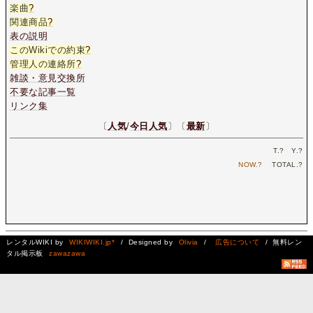
楽曲
?
関連商品
?
表の説明
このWikiでの約束
?
管理人の連絡所
?
雑談・意見交換所
不要な記事一覧
リンク集
〔
人気
/
今日人気
〕〔
最新
〕
T.
?
Y.
?
NOW.
?
TOTAL.
?
レンタルWIKI by
WIKIWIKI.jp*
/ Designed by
Olivia
/
広告について
/ 無料レン
タル掲示板
zawazawa