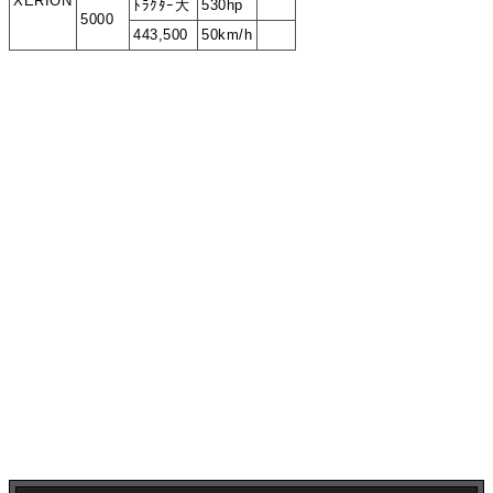
XERION
ﾄﾗｸﾀｰ大
530hp
5000
443,500
50km/h