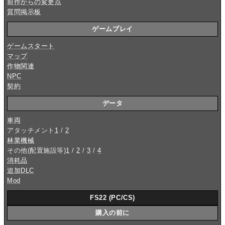
前作からの変更点
質問掲示板
ゲームプレイ
ゲームスタート
マップ
作物関連
NPC
契約
データ
車両
アタッチメント
1
/
2
林業機械
その他(配置施設等)
1
/
2
/
3
/
4
消耗品
追加DLC
Mod
FS22 (PC/CS)
購入の前に