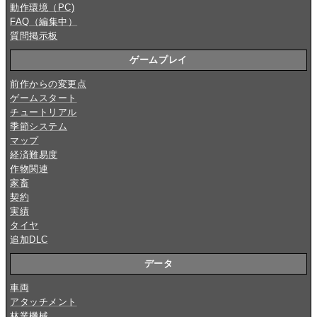
動作環境（PC)
FAQ（編集中）
質問掲示板
ゲームプレイ
前作からの変更点
ゲームスタート
チュートリアル
季節システム
マップ
経済難易度
作物関連
家畜
契約
実績
タイヤ
追加DLC
データ
車両
アタッチメント
林業機械