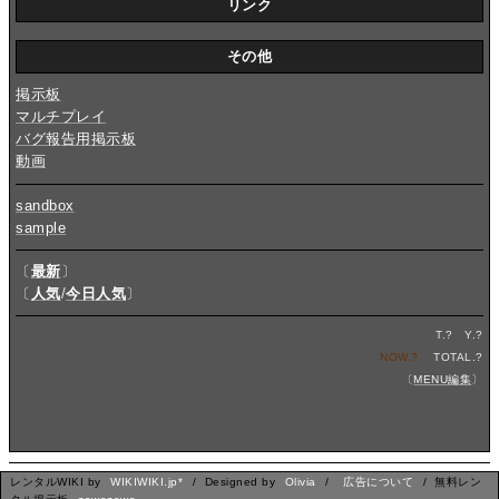
リンク
その他
掲示板
マルチプレイ
バグ報告用掲示板
動画
sandbox
sample
〔
最新
〕
〔
人気
/
今日人気
〕
T.
?
Y.
?
NOW.
?
TOTAL.
?
〔
MENU編集
〕
レンタルWIKI by
WIKIWIKI.jp*
/ Designed by
Olivia
/
広告について
/ 無料レン