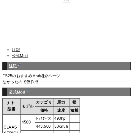
注記
公式Mod
注記
FS25のおすすめMod紹介ページ
なかったので仮作成
公式Mod
カテゴリ
馬力
幅
ﾒｰｶｰ
モデル
型番
価格
速度
積載
ﾄﾗｸﾀｰ大
490hp
4500
443,500
50km/h
CLAAS