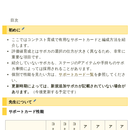
目次
初めに
ここではコンテスト育成で有用なサポートカードと編成方法を紹
介します。
評価値育成とはサポカの選択の仕方が大きく異なるため、非常に
重要な項目です。
紹介していないサポカも、ステージのPアイテムや手持ちのサポ
カ事情によっては採用されることがあります。
個別で性能を見たい方は、
サポートカード一覧
を参照してくださ
い。
更新時期によっては、新規追加サポカが記載されていない場合が
あります。
（今後更新する予定です）
先生について
サポートカード性能
コ
コ
コ
ア
ア
ア
ア
ミ
ミ
ミ