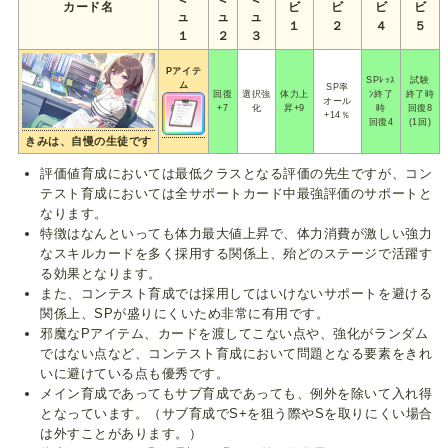
カード名
ビ
ビ
ビ
ビ
ュ
ュ
ュ
１
２
４
５
１
２
３
Pアイテ
SPﾚｯｽ
試験
ム
SP率
回復
選択強
体力上
ﾝ終了
終了時
オール
+7
化
昇+9
時
回復8
+14％
回復4
(1回)
きみは、自慢の生徒です
評価値育成においては最低クラスとなる評価の先生ですが、コン
テスト育成においては全サポートカード中最強評価のサポートと
なります。
特徴はなんといっても体力最大値上昇で、体力消費が激しい強力
なスキルカードを多く採用する関係上、殆どのステージで活躍す
る効果となります。
また、コンテスト育成では採用してはいけないサポートを避ける
関係上、SPが盛りにくいため非常に有用です。
邪魔なPアイテム、カードを渡してこない点や、強化がランダム
ではない点など、コンテスト育成において問題となる要素をきれ
いに避けている点も優秀です。
メイン育成であってもサブ育成であっても、例外を除いて入れ得
となっています。（サブ育成でS+を狙う際やSを取りにくい場合
は外すことがあります。）