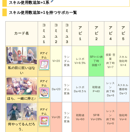
スキル使用数追加+1系
スキル使用数追加+1を持つサポカ一覧
コ
コ
コ
ア
ア
ア
ア
ミ
ミ
ミ
カード名
ビ
ビ
ビ
ビ
ュ
ュ
ュ
１
２
４
５
１
２
３
Pアイ
授業·営
ラン
SPﾚｯｽﾝ終
スキル
テム
レスボ
業
Vi+20
ダム
了時
強化時
Vi+8.5%
終了時
変換
回復+7
Vi+4
Vi+7
私の目に狂いはな
い
Pアイ
レッス
ラン
Aスキル
テム
レスボ
初期値
ン
Da+20
ダム
獲得時
Da+8.5％
P+40
終了時
変換
Da+3
Da+6
ほら、一緒に持と♪
Pアイ
レッス
ラン
テム
初期値
SP率
ン
強化時
Vo+20
ダム
Vo+60
Vo+28%
終了時
Vo+4
変換
Vo+6
何やってるんだろ
う、