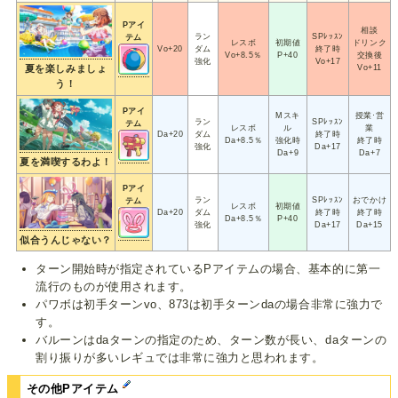
Pアイ
相談
ラン
SPﾚｯｽﾝ
テム
レスボ
初期値
ドリンク
Vo+20
ダム
終了時
Vo+8.5％
P+40
交換後
強化
Vo+17
Vo+11
夏を楽しみましょ
う！
Pアイ
Mスキ
授業·営
ラン
SPﾚｯｽﾝ
テム
レスボ
ル
業
Da+20
ダム
終了時
Da+8.5％
強化時
終了時
強化
Da+17
Da+9
Da+7
夏を満喫するわよ！
Pアイ
ラン
SPﾚｯｽﾝ
おでかけ
テム
レスボ
初期値
Da+20
ダム
終了時
終了時
Da+8.5％
P+40
強化
Da+17
Da+15
似合うんじゃない？
ターン開始時が指定されているPアイテムの場合、基本的に第一
流行のものが使用されます。
パワボは初手ターンvo、873は初手ターンdaの場合非常に強力で
す。
バルーンはdaターンの指定のため、ターン数が長い、daターンの
割り振りが多いレギュでは非常に強力と思われます。
その他Pアイテム