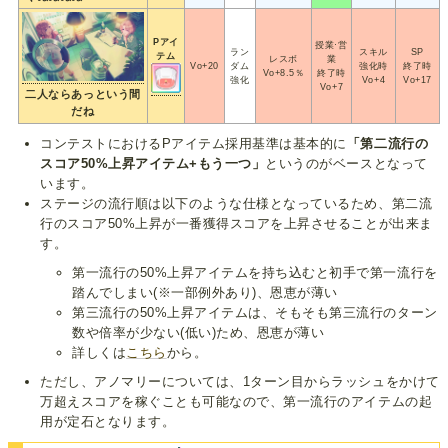
Pアイ
授業·営
ラン
スキル
SP
テム
レスボ
業
Vo+20
ダム
強化時
終了時
Vo+8.5％
終了時
強化
Vo+4
Vo+17
Vo+7
二人ならあっという間
だね
コンテストにおけるPアイテム採用基準は基本的に
「第二流行の
スコア50%上昇アイテム+もう一つ」
というのがベースとなって
います。
ステージの流行順は以下のような仕様となっているため、第二流
行のスコア50%上昇が一番獲得スコアを上昇させることが出来ま
す。
第一流行の50%上昇アイテムを持ち込むと初手で第一流行を
踏んでしまい(※一部例外あり)、恩恵が薄い
第三流行の50%上昇アイテムは、そもそも第三流行のターン
数や倍率が少ない(低い)ため、恩恵が薄い
詳しくは
こちら
から。
ただし、アノマリーについては、1ターン目からラッシュをかけて
万超えスコアを稼ぐことも可能なので、第一流行のアイテムの起
用が定石となります。