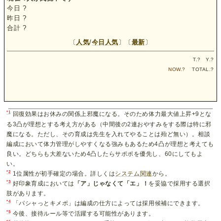
今日
?
昨日
?
合計
?
〔
人気
/
今日人気
〕〔
最新
〕
T.
?
Y.
?
NOW.
?
TOTAL.
?
*1
回復効果はお休みの関係上邪魔になる。そのため体力最大値上昇+9とな
る3凸が理想とする考え方がある（中間後の2連おやすみをする際は特に邪
魔になる。ただし、その育成は先生を入れてやることは殆ど無い）。相談
編成において体力管理がしやすくなる強みもあるため4凸が理想と考えても
良い。どちらも大差ないため4凸したらサポポを優先し、60にしてもよ
い。
*2
1位属性が初手確定の場合。詳しくは
システム関連
から。
*3
好印象育成においては
「ア」じゃなくて「エ」！
を妥協で採用する選択
肢があります。
*4
「パシャっとキメポ」は編成の仕方によっては採用候補にできます。
*5
今後、接待ルール等で活躍する可能性があります。