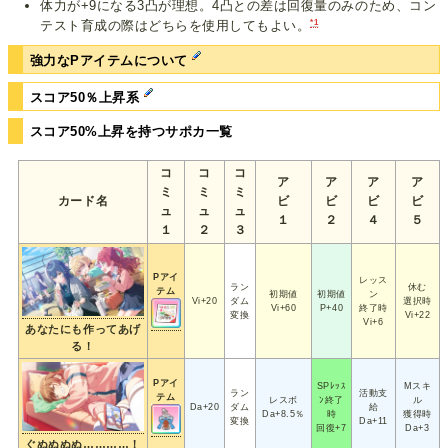
体力が+9になる3凸が理想。4凸との差は回復量のみのため、コン
*1
テスト育成の際はどちらを使用してもよい。
強力なPアイテムについて
スコア50％上昇系
スコア50%上昇を持つサポカ一覧
コ
コ
コ
ア
ア
ア
ア
ミ
ミ
ミ
カード名
ビ
ビ
ビ
ビ
ュ
ュ
ュ
１
２
４
５
１
２
３
Pアイ
レッス
ラン
休む
テム
初期値
初期値
ン
Vi+20
ダム
選択時
Vi+60
P+40
終了時
変換
Vi+22
Vi+6
あなたにも作ってあげ
る！
Pアイ
SPﾚｯｽ
Mスキ
ラン
活動支
テム
レスボ
ﾝ終了
ル
Da+20
ダム
給
Da+8.5％
時
獲得時
変換
Da+11
回復+7
Da+3
ぐぬぬぬぬ…………！