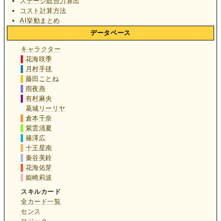
ステージ総合力算出
コスト計算方法
AI挙動まとめ
データベース
キャラクター
▌
花海咲季
▌
月村手毬
▌
藤田ことね
▌
雨夜燕
▌
有村麻央
▌
葛城リーリヤ
▌
倉本千奈
▌
紫雲清夏
▌
篠澤広
▌
十王星南
▌
秦谷美鈴
▌
花海佑芽
▌
姫崎莉波
スキルカード
全カード一覧
センス