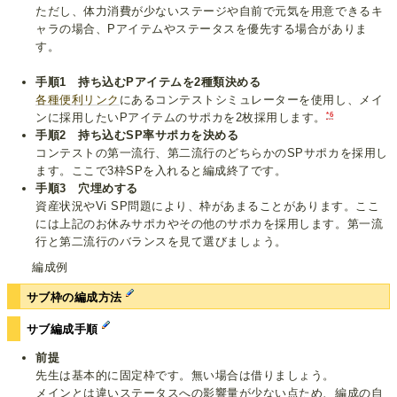
ただし、体力消費が少ないステージや自前で元気を用意できるキ
ャラの場合、Pアイテムやステータスを優先する場合がありま
す。
手順1 持ち込むPアイテムを2種類決める
各種便利リンク
にあるコンテストシミュレーターを使用し、メイ
*6
ンに採用したいPアイテムのサポカを2枚採用します。
手順2 持ち込むSP率サポカを決める
コンテストの第一流行、第二流行のどちらかのSPサポカを採用し
ます。ここで3枠SPを入れると編成終了です。
手順3 穴埋めする
資産状況やVi SP問題により、枠があまることがあります。ここ
には上記のお休みサポカやその他のサポカを採用します。第一流
行と第二流行のバランスを見て選びましょう。
編成例
サブ枠の編成方法
サブ編成手順
前提
先生は基本的に固定枠です。無い場合は借りましょう。
メインとは違いステータスへの影響量が少ない点ため、編成の自