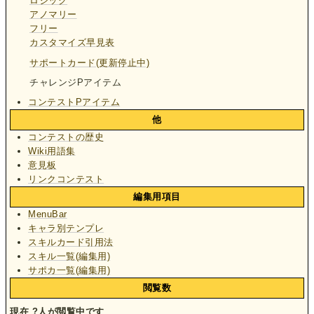
ロジック
アノマリー
フリー
カスタマイズ早見表
サポートカード(更新停止中)
チャレンジPアイテム
コンテストPアイテム
他
コンテストの歴史
Wiki用語集
意見板
リンクコンテスト
編集用項目
MenuBar
キャラ別テンプレ
スキルカード引用法
スキル一覧(編集用)
サポカ一覧(編集用)
閲覧数
現在
?
人が閲覧中です