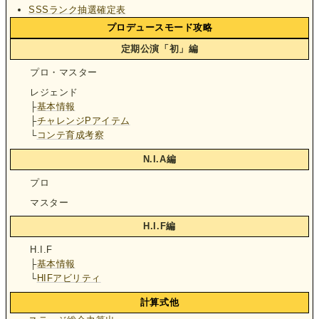
SSSランク抽選確定表
プロデュースモード攻略
定期公演「初」編
プロ・マスター
レジェンド
├
基本情報
├
チャレンジPアイテム
└
コンテ育成考察
N.I.A編
プロ
マスター
H.I.F編
H.I.F
├
基本情報
└
HIFアビリティ
計算式他