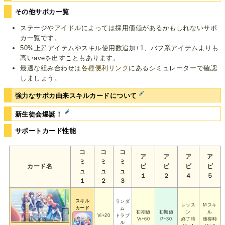
その他サポカ一覧
ステージやアイドルによっては採用価値があるかもしれないサポ
カ一覧です。
50%上昇アイテムやスキル使用数追加+1、バフ系アイテムよりも
高いaveを出すこともあります。
最適な組み合わせは
各種便利リンク
にあるシミュレーターで確認
しましょう。
強力なサポカ由来スキルカードについて
新生徒会爆誕！
サポートカード性能
コ
コ
コ
ア
ア
ア
ア
ミ
ミ
ミ
カード名
ビ
ビ
ビ
ビ
ュ
ュ
ュ
１
２
４
５
１
２
３
スキル
ランダ
レッス
Mスキ
カード
ム
初期値
初期値
ン
ル
Vi+20
トラブ
Vi+60
P+30
終了時
獲得時
ル