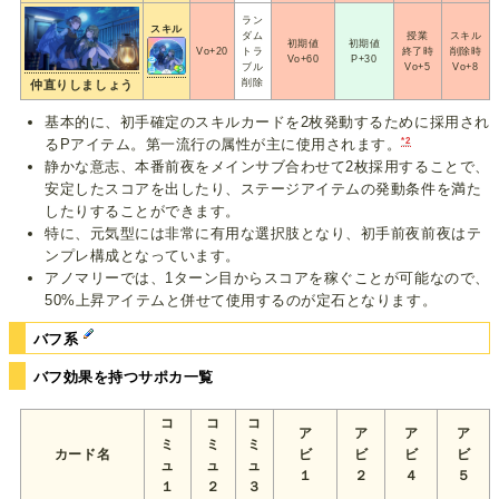
ラン
スキル
ダム
授業
スキル
初期値
初期値
Vo+20
トラ
終了時
削除時
Vo+60
P+30
ブル
Vo+5
Vo+8
削除
仲直りしましょう
基本的に、初手確定のスキルカードを2枚発動するために採用され
*2
るPアイテム。第一流行の属性が主に使用されます。
静かな意志、本番前夜をメインサブ合わせて2枚採用することで、
安定したスコアを出したり、ステージアイテムの発動条件を満た
したりすることができます。
特に、元気型には非常に有用な選択肢となり、初手前夜前夜はテ
ンプレ構成となっています。
アノマリーでは、1ターン目からスコアを稼ぐことが可能なので、
50%上昇アイテムと併せて使用するのが定石となります。
バフ系
バフ効果を持つサポカ一覧
コ
コ
コ
ア
ア
ア
ア
ミ
ミ
ミ
カード名
ビ
ビ
ビ
ビ
ュ
ュ
ュ
１
２
４
５
１
２
３