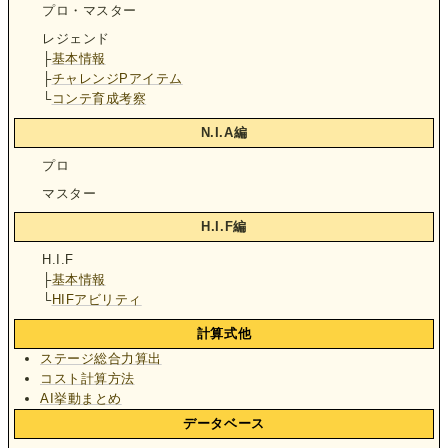
プロ・マスター
レジェンド
├
基本情報
├
チャレンジPアイテム
└
コンテ育成考察
N.I.A編
プロ
マスター
H.I.F編
H.I.F
├
基本情報
└
HIFアビリティ
計算式他
ステージ総合力算出
コスト計算方法
AI挙動まとめ
データベース