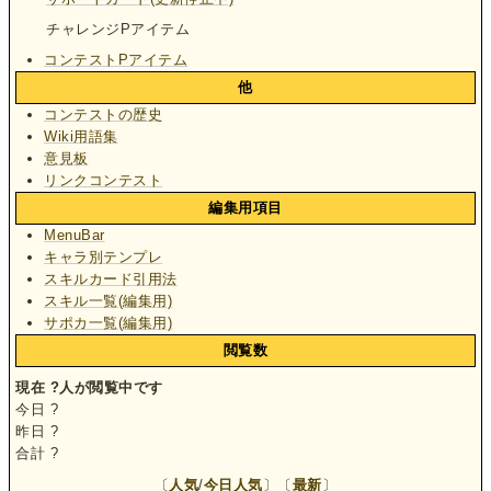
チャレンジPアイテム
コンテストPアイテム
他
コンテストの歴史
Wiki用語集
意見板
リンクコンテスト
編集用項目
MenuBar
キャラ別テンプレ
スキルカード引用法
スキル一覧(編集用)
サポカ一覧(編集用)
閲覧数
現在
?
人が閲覧中です
今日
?
昨日
?
合計
?
〔
人気
/
今日人気
〕〔
最新
〕