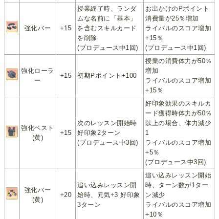
授業終了時、ランダ
お出かけのPポイント
ムな名前に「基本」
消費量が25％増加
強化バー
+15
を含むスキルカード
ライバルのスコア増加
を削除
+15％
(プロデュース中1回)
(プロデュース中1回)
授業の消費体力が50％
強化ローラ
増加
+15
初期Pポイント+100
ー
ライバルのスコア増加
+15％
好印象効果のスキルカ
ード獲得時体力が50％
次のレッスン開始時
以上の場合、体力減少
強化ベスト
+15
好印象2ターン
1
(黄)
(プロデュース中3回)
ライバルのスコア増加
+5％
(プロデュース中3回)
追い込みレッスン開始
追い込みレッスン開
時、ターン数が1ター
強化バー
+20
始時、元気+3 好印象
ン減少
(黄)
3ターン
ライバルのスコア増加
+10％