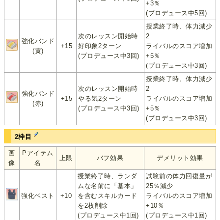
+3％
(プロデュース中5回)
授業終了時、体力減少
次のレッスン開始時
2
強化バンド
+15
好印象2ターン
ライバルのスコア増加
(黄)
(プロデュース中3回)
+5％
(プロデュース中3回)
授業終了時、体力減少
次のレッスン開始時
2
強化バンド
+15
やる気2ターン
ライバルのスコア増加
(赤)
(プロデュース中3回)
+5％
(プロデュース中3回)
2枠目
画
Pアイテム
上限
バフ効果
デメリット効果
像
名
授業終了時、ランダ
試験前の体力回復量が
ムな名前に「基本」
25％減少
強化ベスト
+10
を含むスキルカード
ライバルのスコア増加
を2枚削除
+10％
(プロデュース中1回)
(プロデュース中1回)