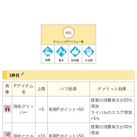
チャレンジPアイテム一覧
好調
集中
好印象
やる気
1枠目
画
Pアイテム
上限
バフ効果
デメリット効果
像
名
授業の消費体力が20％
強化グリッ
増加
+5
初期Pポイント+50
パー
ライバルのスコア増加
+5％
授業の消費体力が30％
増加
強化ヒール
+10
初期Pポイント+50