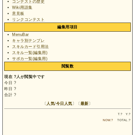
コンテストの歴史
Wiki用語集
意見板
リンクコンテスト
編集用項目
MenuBar
キャラ別テンプレ
スキルカード引用法
スキル一覧(編集用)
サポカ一覧(編集用)
閲覧数
現在
?
人が閲覧中です
今日
?
昨日
?
合計
?
〔
人気
/
今日人気
〕〔
最新
〕
T.
?
Y.
?
NOW.
?
TOTAL.
?