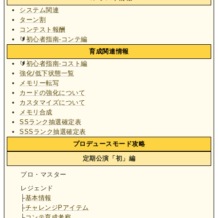
システム関連
ターン割
コンテスト報酬
🔰
初心者指南-コンテ編
育成関連情報
🔰
初心者指南-コスト編
強化/低下状態一覧
メモリー転写
カードの強化について
カスタマイズについて
メモリ合成
SSランク抽選確定表
SSSランク抽選確定表
プロデュースモード攻略
定期公演「初」編
プロ・マスター
レジェンド
├
基本情報
├
チャレンジPアイテム
└
コンテ育成考察