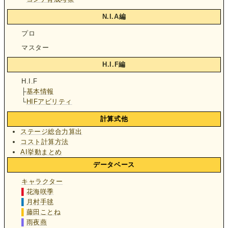
N.I.A編
プロ
マスター
H.I.F編
H.I.F
├
基本情報
└
HIFアビリティ
計算式他
ステージ総合力算出
コスト計算方法
AI挙動まとめ
データベース
キャラクター
▌
花海咲季
▌
月村手毬
▌
藤田ことね
▌
雨夜燕