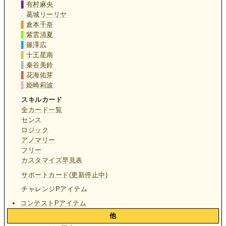
▌
有村麻央
▌
葛城リーリヤ
▌
倉本千奈
▌
紫雲清夏
▌
篠澤広
▌
十王星南
▌
秦谷美鈴
▌
花海佑芽
▌
姫崎莉波
スキルカード
全カード一覧
センス
ロジック
アノマリー
フリー
カスタマイズ早見表
サポートカード(更新停止中)
チャレンジPアイテム
コンテストPアイテム
他