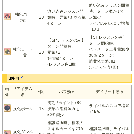
追い込みレッスン開始
追い込みレッスン開
時、ターン数が1ター
強化バー
+20
始時、元気+3 やる気
ン減少
(赤)
4ターン
ライバルのスコア増加
+10％
【SPレッスンのみ】
【SPレッスンのみ】
ターン開始時、
ターン開始時、
強化ローラ
パラメータ上昇量減少
+20
元気+2
ー(黄)
80％(2ターン)
好印象4ターン
消費体力追加1
(レッスン内1回)
(レッスン内1回)
3枠目
画
Pアイテム
上限
バフ効果
デメリット効果
像
名
初期Pポイント+80
ライバルのスコア増加
強化ボール
+15
授業の消費体力を
+15％
50％減少
相談選択時、相談の
スキルカードを20％
相談選択時、ライバル
強化ダンベ