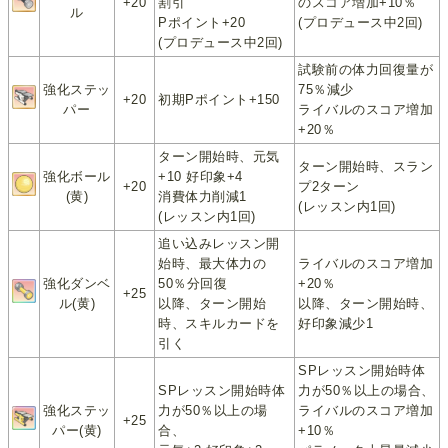
+20
割引
のスコア増加+10％
ル
Pポイント+20
(プロデュース中2回)
(プロデュース中2回)
試験前の体力回復量が
強化ステッ
75％減少
+20
初期Pポイント+150
パー
ライバルのスコア増加
+20％
ターン開始時、元気
ターン開始時、スラン
強化ボール
+10 好印象+4
+20
プ2ターン
(黄)
消費体力削減1
(レッスン内1回)
(レッスン内1回)
追い込みレッスン開
始時、最大体力の
ライバルのスコア増加
強化ダンベ
50％分回復
+20％
+25
ル(黄)
以降、ターン開始
以降、ターン開始時、
時、スキルカードを
好印象減少1
引く
SPレッスン開始時体
SPレッスン開始時体
力が50％以上の場合、
強化ステッ
力が50％以上の場
ライバルのスコア増加
+25
パー(黄)
合、
+10％