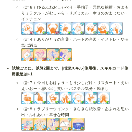
（計８）ゆるふわおしゃべり・手拍子・元気な挨拶・おまも
りミラクル・がむしゃら・リズミカル・幸せのおまじない・
イメチェン
（計４）ありがとうの言葉・ハートの合図・イメトレ・やる
気は満点
試験ごとに、以降2回まで、[指定スキル]使用後、スキルカード使
用数追加+1
（計７）今日もおはよう・もう少しだけ・リスタート・えい
えいおー・思い出し笑い・パステル気分・励まし
（計５）ラブリーウインク・きらきら紙吹雪・あふれる思い
出・ふれあい・幸せな時間