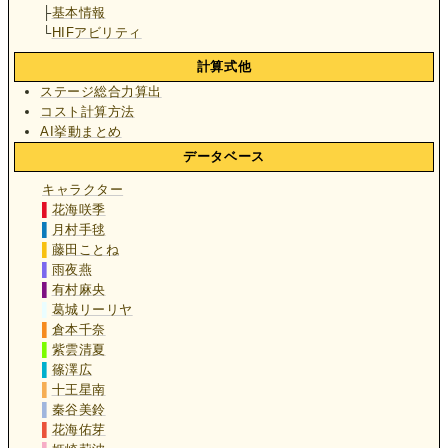
├
基本情報
└
HIFアビリティ
計算式他
ステージ総合力算出
コスト計算方法
AI挙動まとめ
データベース
キャラクター
▌
花海咲季
▌
月村手毬
▌
藤田ことね
▌
雨夜燕
▌
有村麻央
▌
葛城リーリヤ
▌
倉本千奈
▌
紫雲清夏
▌
篠澤広
▌
十王星南
▌
秦谷美鈴
▌
花海佑芽