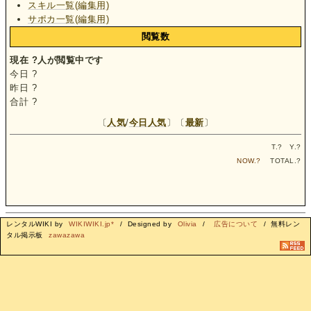
スキル一覧(編集用)
サポカ一覧(編集用)
閲覧数
現在
?
人が閲覧中です
今日
?
昨日
?
合計
?
〔
人気
/
今日人気
〕〔
最新
〕
T.
?
Y.
?
NOW.
?
TOTAL.
?
レンタルWIKI by
WIKIWIKI.jp*
/ Designed by
Olivia
/
広告について
/ 無料レン
タル掲示板
zawazawa