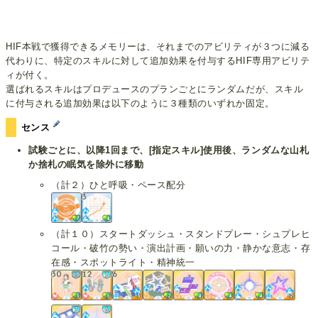
HIF本戦で獲得できるメモリーは、それまでのアビリティが３つに減る
代わりに、特定のスキルに対して追加効果を付与するHIF専用アビリテ
ィが付く。
選ばれるスキルはプロデュースのプランごとにランダムだが、スキル
に付与される追加効果は以下のように３種類のいずれか固定。
センス
試験ごとに、以降1回まで、[指定スキル]使用後、ランダムな山札
か捨札の眠気を除外に移動
（計２）ひと呼吸・ペース配分
（計１０）スタートダッシュ・スタンドプレー・シュプレヒ
コール・破竹の勢い・演出計画・願いの力・静かな意志・存
在感・スポットライト・精神統一