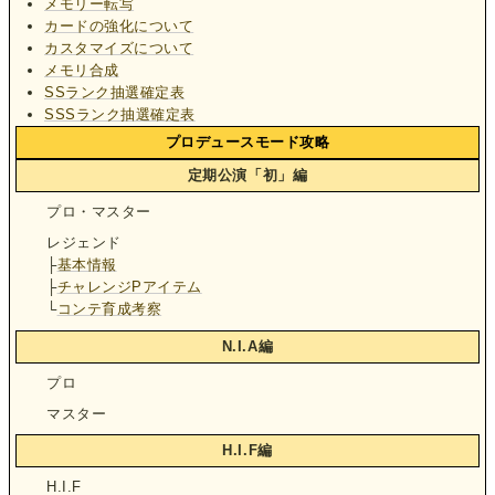
メモリー転写
カードの強化について
カスタマイズについて
メモリ合成
SSランク抽選確定表
SSSランク抽選確定表
プロデュースモード攻略
定期公演「初」編
プロ・マスター
レジェンド
├
基本情報
├
チャレンジPアイテム
└
コンテ育成考察
N.I.A編
プロ
マスター
H.I.F編
H.I.F