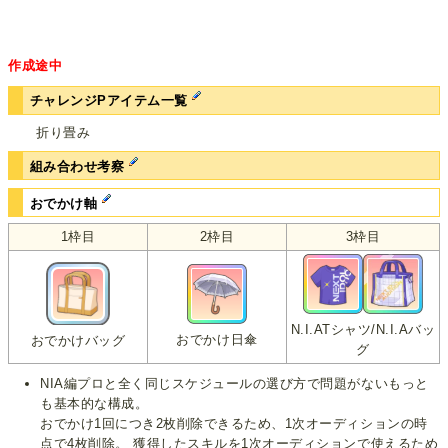
作成途中
チャレンジPアイテム一覧
折り畳み
組み合わせ考察
おでかけ軸
1枠目
2枠目
3枠目
N.I.ATシャツ/N.I.Aバッ
おでかけ日傘
おでかけバッグ
グ
NIA編プロと全く同じスケジュールの選び方で問題がないもっと
も基本的な構成。
おでかけ1回につき2枚削除できるため、1次オーディションの時
点で4枚削除。 獲得したスキルを1次オーディションで使えるため