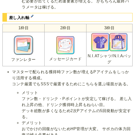
む必要が出てくるため運要素が増える。 がもちろん最終パ
ラメータは稼げる。
差し入れ軸
1枠目
2枠目
3枠目
N.I.ATシャツ/N.I.Aバッ
メッセージカード
ファンレター
グ
マスターで配られる獲得時ファン数が増えるPアイテムをしっか
り活用する構成。
コンテ厳選でもSSSで厳選するためにこちらを選ぶ場面がある。
メリット
ファン数・ドリンク・Pポイントが安定して稼げる。 差し入
れ上昇の他、ドリンク獲得時上昇もねらい目。
デッキ総数が多くなるため2次Pアイテムの5回発動が安定す
る。
デメリット
おでかけの回復がないためHP管理が大変。 サポカの体力回
復で補う必要がある。