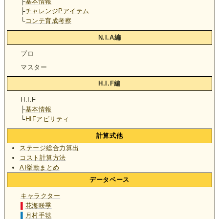
├
基本情報
├
チャレンジPアイテム
└
コンテ育成考察
N.I.A編
プロ
マスター
H.I.F編
H.I.F
├
基本情報
└
HIFアビリティ
計算式他
ステージ総合力算出
コスト計算方法
AI挙動まとめ
データベース
キャラクター
▌
花海咲季
▌
月村手毬