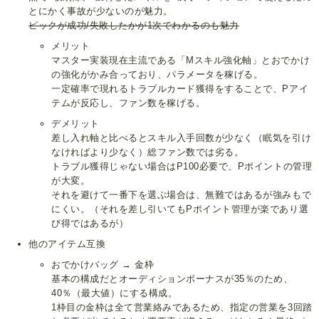
とにかく事故が少ないのが魅力。
ピックが成功/失敗したかが1次でわかるのも魅力
メリット
マスター実装現在主流である「Mスキル強化軸」とおでかけ
の強化がかみ合っており、パラメータを稼げる。
一定確率で現れるトラブルカード獲得をすることで、Pアイ
テムが反応し、ファン数を稼げる。
デメリット
差し入れ軸と比べるとスキル入手回数が少なく（眠気を引け
なければより少なく）総ファン数では劣る。
トラブル獲得じゃない場合はP100必要で、Pポイントの管理
が大変。
それを避けて一番下を選ぶ場合は、無難ではあるが強みもで
にくい。（それを差し引いてもPポイント管理が楽であり選
び得ではあるが）
他のアイテム互換
おでかけバッグ → 金枠
基本の構成だとオーディションボーナスが35％のため、
40％（最大値）にする構成。
1枠目の金枠は全て営業絡みであるため、指定の営業を3回踏