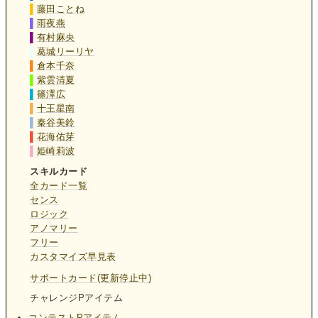
▌
藤田ことね
▌
雨夜燕
▌
有村麻央
▌
葛城リーリヤ
▌
倉本千奈
▌
紫雲清夏
▌
篠澤広
▌
十王星南
▌
秦谷美鈴
▌
花海佑芽
▌
姫崎莉波
スキルカード
全カード一覧
センス
ロジック
アノマリー
フリー
カスタマイズ早見表
サポートカード(更新停止中)
チャレンジPアイテム
コンテストPアイテム