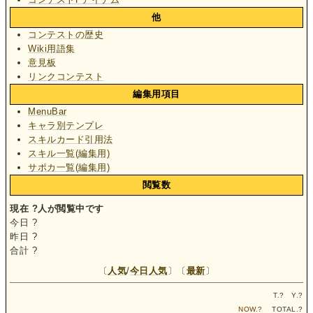
他
コンテストの歴史
Wiki用語集
意見板
リンクコンテスト
編集用項目
MenuBar
キャラ別テンプレ
スキルカード引用法
スキル一覧(編集用)
サポカ一覧(編集用)
閲覧数
現在
?
人が閲覧中です
今日
?
昨日
?
合計
?
〔
人気
/
今日人気
〕〔
最新
〕
T.
?
Y.
?
NOW.
?
TOTAL.
?