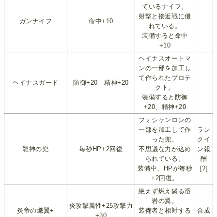
ているナイフ。
射撃と接近戦に優
ガンナイフ
命中+10
れている。
装備すると命中
+10
ヘイナスオートマ
ンの一部を加工し
て作られたプロテ
ヘイナスガード
防御+20 精神+20
クト。
装備すると防御
+20、精神+20
フォシャンロンの
一部を加工して作
ラン
った兜。
クイ
龍神の兜
毎秒HP+2回復
不思議な力が込め
ン報
られている。
酬
装備中、HPが毎秒
[?]
+2回復。
絶えず燃え盛る溶
岩の翼。
炎攻撃属性+25攻撃力
炎帝の熾翼+
装備者と相対する
合成
+30