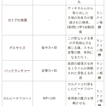
る。
ディオネルムから
取り出した
ラン
大地の生命力が凝
クイ
ガイアの加護
-
縮された物体。
ン報
1秒間にHP1自動回
酬
復
この世ならざる者
ラン
の不気味な力を
クイ
デスサイズ
集中力+30
感じる鎌。スキル
ン報
攻撃の際、有利に
酬
なるだろう。
抜群の破壊力を誇
ラン
るミサイルが搭載
クイ
バックランチャー
攻撃力+30
された背負える兵
ン報
器
酬
ガルグイユの形を
したビーチフロー
ラン
ト。
クイ
ガルビーチフロート
MP+100
使用者の魔力を増
ン報
幅させる。
酬