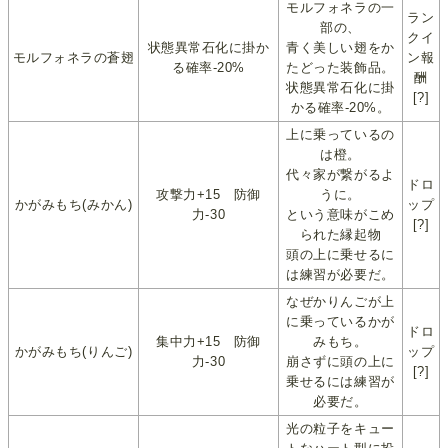
モルフォネラの一
ラン
部の、
クイ
状態異常石化に掛か
青く美しい翅をか
モルフォネラの蒼翅
ン報
る確率-20%
たどった装飾品。
酬
状態異常石化に掛
[?]
かる確率-20%。
上に乗っているの
は橙。
代々家が繋がるよ
ドロ
攻撃力+15 防御
うに。
かがみもち(みかん)
ップ
力-30
という意味がこめ
[?]
られた縁起物
頭の上に乗せるに
は練習が必要だ。
なぜかりんごが上
に乗っているかが
ドロ
集中力+15 防御
みもち。
かがみもち(りんご)
ップ
力-30
崩さずに頭の上に
[?]
乗せるには練習が
必要だ。
光の粒子をキュー