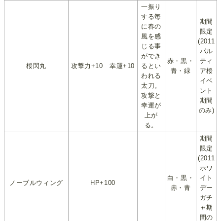
一振り
する毎
期間
に春の
限定
風を感
(2011
じる事
パル
ができ
赤・黒・
ティ
桜閃丸
攻撃力+10 幸運+10
るとい
青・緑
ア桜
われる
イベ
太刀。
ント
攻撃と
期間
幸運が
のみ)
上が
る。
期間
限定
(2011
ホワ
白・黒・
イト
ノーブルウィング
HP+100
赤・青
デー
ガチ
ャ期
間の