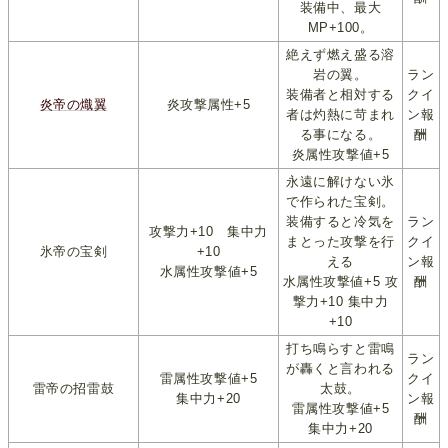
装備中、最大
MP+100。
絶えず燃え盛る溶
岩の翼。
ラン
装備者と相対する
クイ
炎帝の熾翼
炎攻撃属性+5
者は灼熱に苛まれ
ン報
る事になる。
酬
炎属性攻撃値+5
永遠に解けない氷
で作られた宝剣。
装備すると冷気を
ラン
攻撃力+10 集中力
まとった攻撃を行
クイ
氷帝の宝剣
+10
える
ン報
水属性攻撃値+5
水属性攻撃値+5 攻
酬
撃力+10 集中力
+10
打ち鳴らすと雷鳴
ラン
が轟くと言われる
雷属性攻撃値+5
クイ
雷帝の招雷鼓
太鼓。
集中力+20
ン報
雷属性攻撃値+5
酬
集中力+20