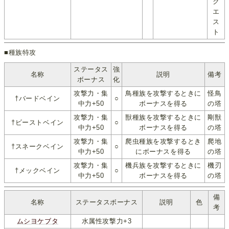
ク
エ
ス
ト
■種族特攻
ステータス
強
名称
説明
備考
ボーナス
化
攻撃力・集
鳥種族を攻撃するときに
怪鳥
†バードベイン
○
中力+50
ボーナスを得る
の塔
攻撃力・集
獣種族を攻撃するときに
剛獣
†ビーストベイン
○
中力+50
ボーナスを得る
の塔
攻撃力・集
爬虫種族を攻撃するとき
爬地
†スネークベイン
○
中力+50
にボーナスを得る
の塔
攻撃力・集
機兵族を攻撃するときに
機刃
†メックベイン
○
中力+50
ボーナスを得る
の塔
備
名称
ステータスボーナス
説明
色
考
ムシヨケブタ
水属性攻撃力+3