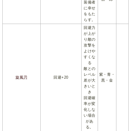
装備者
に幸せ
をもた
らす。
回避力
が上が
り敵の
攻撃を
よけや
すくな
る
敵との
レベル
紫・青・
旋風刃
回避+20
差が大
黒・金
きいと
き
回避確
率が変
化しな
い場合
があ
る。