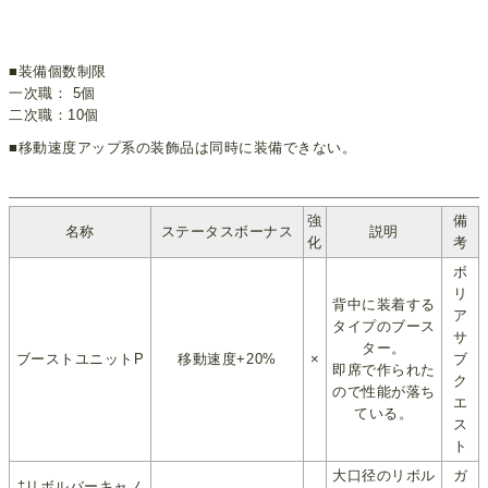
■装備個数制限
一次職： 5個
二次職：10個
■移動速度アップ系の装飾品は同時に装備できない。
強
備
名称
ステータスボーナス
説明
化
考
ボ
リ
背中に装着する
ア
タイプのブース
サ
ター。
ブーストユニットP
移動速度+20%
×
ブ
即席で作られた
ク
ので性能が落ち
エ
ている。
ス
ト
大口径のリボル
ガ
‡リボルバーキャノ