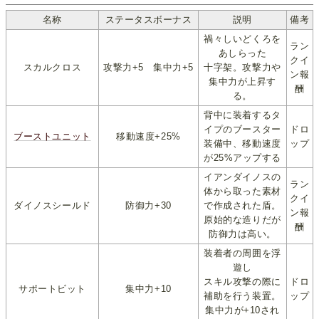
名称
ステータスボーナス
説明
備考
禍々しいどくろを
ラン
あしらった
クイ
スカルクロス
攻撃力+5 集中力+5
十字架。攻撃力や
ン報
集中力が上昇す
酬
る。
背中に装着するタ
イプのブースター
ドロ
ブーストユニット
移動速度+25%
装備中、移動速度
ップ
が25%アップする
イアンダイノスの
ラン
体から取った素材
クイ
ダイノスシールド
防御力+30
で作成された盾。
ン報
原始的な造りだが
酬
防御力は高い。
装着者の周囲を浮
遊し
スキル攻撃の際に
ドロ
サポートビット
集中力+10
補助を行う装置。
ップ
集中力が+10され