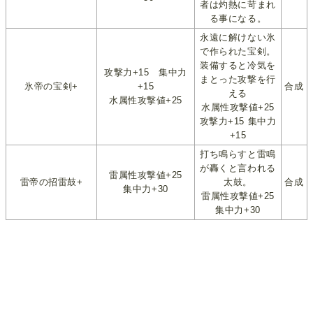
者は灼熱に苛まれ
る事になる。
永遠に解けない氷
で作られた宝剣。
装備すると冷気を
攻撃力+15 集中力
まとった攻撃を行
氷帝の宝剣+
+15
合成
える
水属性攻撃値+25
水属性攻撃値+25
攻撃力+15 集中力
+15
打ち鳴らすと雷鳴
が轟くと言われる
雷属性攻撃値+25
雷帝の招雷鼓+
太鼓。
合成
集中力+30
雷属性攻撃値+25
集中力+30