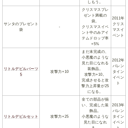
しもう。
クリスマスプレ
ゼント満載の
2011年
袋。
サンタのプレゼント
クリス
-
クリスマスイベ
袋
マスイ
ント中のみアイ
ベント
テムドロップ率
+5%
まだ未完成の、
小悪魔のような
2012年
見た目になれる
バレン
リトルデビルパーツ
装飾品。
攻撃力+10
タイン
5
攻撃力+10。
イベン
完成させると攻
ト
撃力上昇量が25
になる。
全ての部品が揃
い、完成した装
2013年
飾品。
バレン
リトルデビルセット
攻撃力+25
小悪魔のような
タイン
見た目になれ
イベン
る。
ト