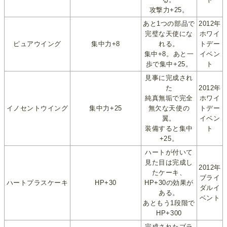
攻撃力+25。
あと1つの部品で
2012年
完璧な天使にな
ホワイ
ピュアウイング
集中力+8
れる。
トデー
集中+8。あと一
イベン
歩で集中+25。
ト
見事に完成され
た
2012年
純真無垢で完全
ホワイ
イノセントウイング
集中力+25
無欠な天使の
トデー
翼。
イベン
装備すると集中
ト
+25。
ハートが付いて
見た目は完成し
2012年
たケーキ、
ブライ
ハートプラスケーキ
HP+30
HP+30の効果が
ダルイ
ある。
ベント
あともう1段階で
HP+300
完成されたブラ