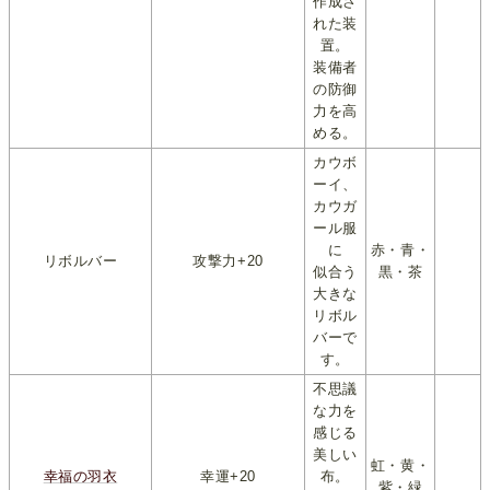
作成さ
れた装
置。
装備者
の防御
力を高
める。
カウボ
ーイ、
カウガ
ール服
に
赤・青・
リボルバー
攻撃力+20
似合う
黒・茶
大きな
リボル
バーで
す。
不思議
な力を
感じる
美しい
虹・黄・
幸福の羽衣
幸運+20
布。
紫・緑