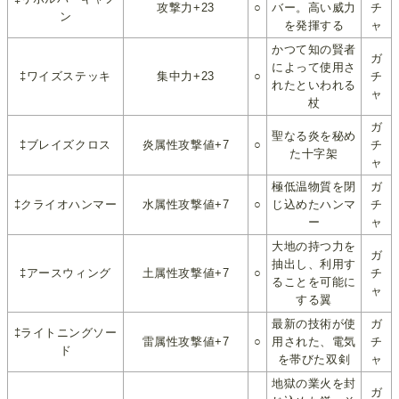
攻撃力+23
○
バー。高い威力
チ
ン
を発揮する
ャ
かつて知の賢者
ガ
によって使用さ
‡ワイズステッキ
集中力+23
○
チ
れたといわれる
ャ
杖
ガ
聖なる炎を秘め
‡ブレイズクロス
炎属性攻撃値+7
○
チ
た十字架
ャ
極低温物質を閉
ガ
‡クライオハンマー
水属性攻撃値+7
○
じ込めたハンマ
チ
ー
ャ
大地の持つ力を
ガ
抽出し、利用す
‡アースウィング
土属性攻撃値+7
○
チ
ることを可能に
ャ
する翼
最新の技術が使
ガ
‡ライトニングソー
雷属性攻撃値+7
○
用された、電気
チ
ド
を帯びた双剣
ャ
地獄の業火を封
ガ