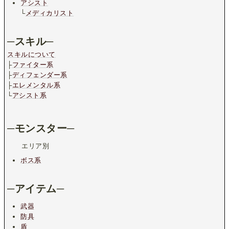
アシスト
└
メディカリスト
─スキル─
スキルについて
├
ファイター系
├
ディフェンダー系
├
エレメンタル系
└
アシスト系
─モンスター─
エリア別
ボス系
─アイテム─
武器
防具
盾