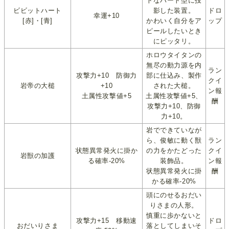
トなハート型に投
ビビットハート
影した装置。
ドロ
幸運+10
[赤]・[青]
かわいく自分をア
ップ
ピールしたいとき
にピッタリ。
ホロウタイタンの
無尽の動力源を内
ラン
攻撃力+10 防御力
部に仕込み、製作
クイ
岩帝の大槌
+10
された大槌。
ン報
土属性攻撃値+5
土属性攻撃値+5、
酬
攻撃力+10、防御
力+10。
岩でできていなが
ら、俊敏に動く獣
ラン
状態異常発火に掛か
の力をかたどった
クイ
岩獣の加護
る確率-20%
装飾品。
ン報
状態異常発火に掛
酬
かる確率-20%
頭にのせるおだい
りさまの人形。
慎重に歩かないと
攻撃力+15 移動速
ドロ
おだいりさま
落としてしまいそ