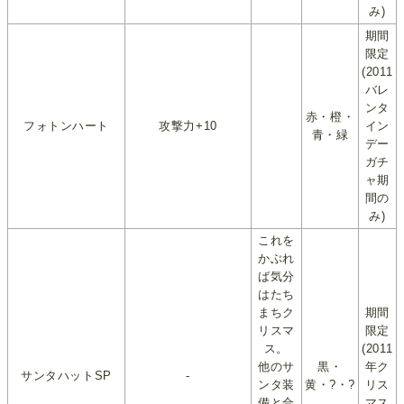
み)
期間
限定
(2011
バレ
ンタ
赤・橙・
フォトンハート
攻撃力+10
イン
青・緑
デー
ガチ
ャ期
間の
み)
これを
かぶれ
ば気分
はたち
まちク
期間
リスマ
限定
ス。
(2011
他のサ
黒・
年ク
サンタハットSP
-
ンタ装
黄・?・?
リス
備と合
マス