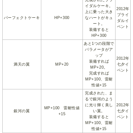
イダルケーキ。
2012年
上に乗った大き
ブライ
パーフェクトケーキ
HP+300
なハートがキュ
ダルイ
ート。
ベント
装備すると
HP+300
あと1つの段階で
パラメータがア
ップ
2012年
装備すれば
満天の翼
MP+20
七夕イ
MP+20。
ベント
完成すれば
MP+100、雷耐
性値+15
完成された、ま
るで銀河のよう
に光り輝く美し
2012年
MP+100 雷耐性値
銀河の翼
い翼。
七夕イ
+15
装備すると
ベント
MP+100、雷耐
性値+15