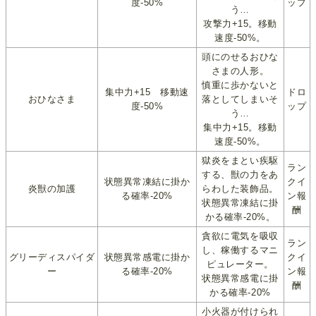
度-50%
ップ
う…
攻撃力+15。移動
速度-50%。
頭にのせるおひな
さまの人形。
慎重に歩かないと
集中力+15 移動速
ドロ
おひなさま
落としてしまいそ
度-50%
ップ
う…
集中力+15。移動
速度-50%。
獄炎をまとい疾駆
ラン
する、獣の力をあ
状態異常凍結に掛か
クイ
炎獣の加護
らわした装飾品。
る確率-20%
ン報
状態異常凍結に掛
酬
かる確率-20%。
貪欲に電気を吸収
ラン
し、稼働するマニ
グリーディスパイダ
状態異常感電に掛か
クイ
ピュレーター。
ー
る確率-20%
ン報
状態異常感電に掛
酬
かる確率-20%
小火器が付けられ