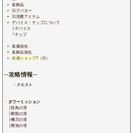
装飾品
旧
アバター
旧
消費アイテム
デバイス・チップについて
├
デバイス
└
チップ
装備強化
装飾品強化
合成ショップ
?
（旧）
─攻略情報─
・クエスト
・
タワーミッション
├
怪鳥の塔
├
剛獣の塔
├
機刃の塔
├
爬地の塔