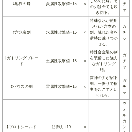
じ込めた鎌。そ
‡地獄の鎌
炎属性攻撃値+15
○
チ
の刃は全てを焼
ャ
き切る。
特殊な氷が使用
された六本の
ガ
‡六氷宝剣
水属性攻撃値+15
○
剣。触れた者を
チ
瞬時に凍りつか
ャ
せる。
特殊合金製の剣
ガ
‡ガトリングブレー
を装備した強力
土属性攻撃値+15
○
チ
ド
なガトリング
ャ
砲。
雷神の力が宿る
ガ
剣。一振りで稲
‡ゼウスの剣
雷属性攻撃値+15
○
チ
妻を起こすとい
ャ
われる。
ヴ
ォ
ル
カ
‡プロトシールド
防御力+10
○
ン