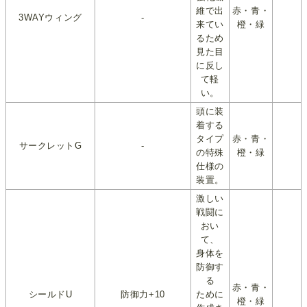
維で出
赤・青・
3WAYウィング
-
来てい
橙・緑
るため
見た目
に反し
て軽
い。
頭に装
着する
タイプ
赤・青・
サークレットG
-
の特殊
橙・緑
仕様の
装置。
激しい
戦闘に
おい
て、
身体を
防御す
る
赤・青・
シールドU
防御力+10
ために
橙・緑