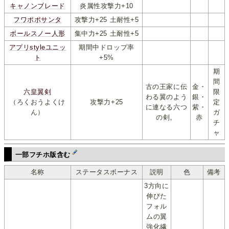
キャノンブレード
炎属性攻撃力+10
フワポポサンタ
攻撃力+25 土耐性+5
ボールスノー人形
集中力+25 土耐性+5
アプリstyleユニッ
期間中ドロップ率
ト
+5%
期
間
古の王家に伝
金・
六皇翼剣
限
わる翼のよう
銀・
（ろくおうよくけ
攻撃力+25
定
に連なる六つ
紫・
ん）
ガ
の剣。
赤
チ
ャ
一部フチホ版含む
名称
ステータスボーナス
説明
色
備考
3方向に
伸びた
フォル
ムの翼
強化繊