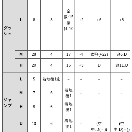
空
振:15
L
8
3
+2
+6
+8
接
ダッ
触:10
シュ
M
28
4
17
-4
吹飛(+22)
追6,D
H
20
4
16
+3
D
追11,D
L
5
着地後1迄
－
－
－
－
着地
M
7
6
－
－
－
後1
ジャ
着地
ンプ
H
9
6
－
－
－
後1
－
－
着地
U
10
6
－
(空
(空
後1
中:D(－))
中:D(－))