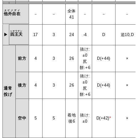
全体
タゲジザイ
他外自在
－
－
－
－
－
41
シオウテン
四王天
▶
17
3
24
-4
D
追10,D
抜け:
±0
前方
4
3
26
D(+44)
×
尻
餅:+6
抜け:
±0
後方
4
3
26
D(+44)
×
通常
尻
投げ
餅:+6
着地
抜け:
空中
5
5
D(+42)
*
×
後6
±0