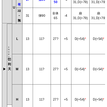
50
31,D(+79)
31,D(+79)
有
U
ｽﾛ
全体
崩
崩
ｰ
31
弾90
-4
65
31,D(+79)
31,D(+79)
無
L
13
11?
27?
+5
D(+54)
*
D(+54)
*
ト
ウ
リ
テ
ン
忉
利
天
▶
M
13
11?
27?
+5
D(+54)
*
D(+54)
*
H
13
11?
27?
+5
D(+54)
*
D(+54)
*