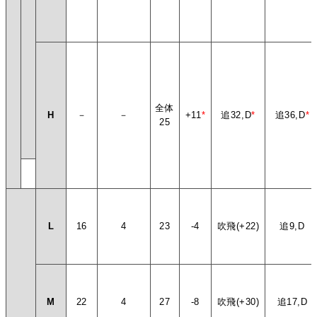
全体
H
－
－
+11
*
追32,D
*
追36,D
*
25
L
16
4
23
-4
吹飛(+22)
追9,D
M
22
4
27
-8
吹飛(+30)
追17,D