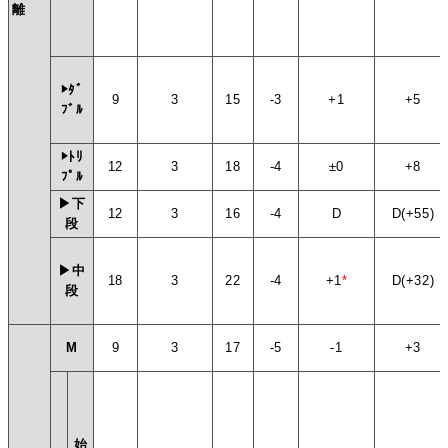
離
▶ﾀﾞ
9
3
15
-3
+1
+5
ﾌﾞﾙ
▶ﾄﾘ
12
3
18
-4
±0
+8
ﾌﾟﾙ
▶下
12
3
16
-4
D
D(+55)
段
▶中
18
3
22
-4
+1
*
D(+32)
段
M
9
3
17
-5
-1
+3
始