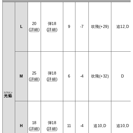
20
弾18
L
9
-7
吹飛(+29)
追12,D
(
詳細
)
(
詳細
)
25
弾18
M
6
-4
吹飛(+32)
D
(
詳細
)
(
詳細
)
コウエン
光焔
18
弾18
H
11
-4
追10,D
追10,D
(
詳細
)
(
詳細
)