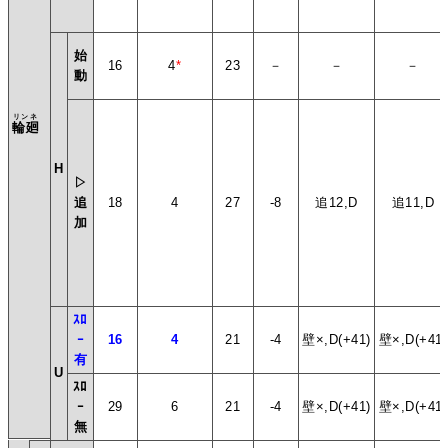
始
16
4
*
23
－
－
－
動
リンネ
輪廻
H
▷
追
18
4
27
-8
追12,D
追11,D
加
ｽﾛ
ｰ
16
4
21
-4
壁×,D(+41)
壁×,D(+41)
有
U
ｽﾛ
ｰ
29
6
21
-4
壁×,D(+41)
壁×,D(+41)
無