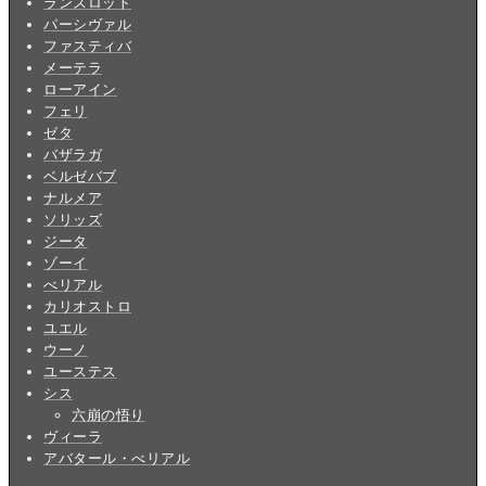
ランスロット
パーシヴァル
ファスティバ
メーテラ
ローアイン
フェリ
ゼタ
バザラガ
ベルゼバブ
ナルメア
ソリッズ
ジータ
ゾーイ
べリアル
カリオストロ
ユエル
ウーノ
ユーステス
シス
六崩の悟り
ヴィーラ
アバタール・べリアル