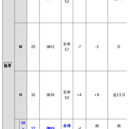
52
全体
M
20
弾52
-7
-3
D
57
ムジョウ
無常
全体
H
16
弾36
+4
+8
追13,D
50
ｽﾛ
全体
崩
崩
ｰ
17
弾89
-4