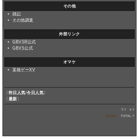
その他
雑記
その他調査
外部リンク
GBVSR公式
GBVS公式
オマケ
某格ゲーXV
〔
昨日人気
/
今日人気
〕
〔
最新
〕
T.
?
Y.
?
NOW.
?
TOTAL.
?