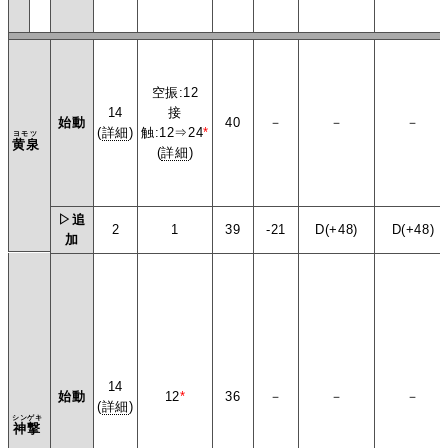
空振:12
14
接
始動
40
－
－
－
(
詳細
)
触:12⇒24
*
ヨモツ
黄泉
(
詳細
)
▷追
2
1
39
-21
D(+48)
D(+48)
加
14
始動
12
*
36
－
－
－
(
詳細
)
シンゲキ
神撃