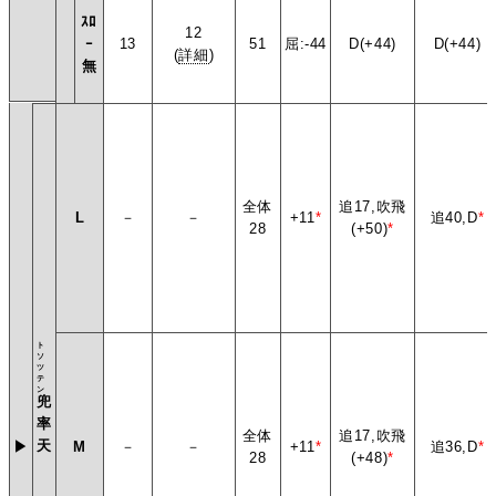
ｽﾛ
12
ｰ
13
51
屈:-44
D(+44)
D(+44)
(
詳細
)
無
全体
追17,吹飛
L
－
－
+11
*
追40,D
*
28
(+50)
*
ト
ソ
ツ
テ
ン
兜
率
全体
追17,吹飛
天
▶
M
－
－
+11
*
追36,D
*
28
(+48)
*