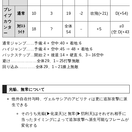
ブレ
通常
10
3
19
-2
吹飛(+21)
D(+54)
イブ
カウ
対ｽﾄ
全体
±0
ンタ
18
?
－
+5
ﾗｲｸ
54
(空:D(+43))
ー
通常ジャンプ……予備:4 + 空中:40 + 着地:6
ハイジャンプ……予備:4 + 空中:45 ⇒ 48 + 着地:6
バックステップ…開始:2 + 後退:14 + 硬直:6、3～16空中
避け..………………全体29、1～25打撃無敵
回り込み.…………全体29、1～21膝上無敵
光焔、無常について
他外自在付与時、ヴェルサシアのアビリティは更に追加攻撃に派
生できる
そのうち光焔(▶化楽天)と無常(▶忉利天)はそれぞれ相手に
当ったタイミングによって追加攻撃へ派生可能なフレームが
変化する