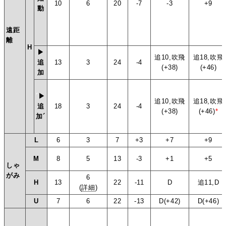
10
6
20
-7
-3
+9
動
遠距
離
H
▶
追10,吹飛
追18,吹飛
追
13
3
24
-4
(+38)
(+46)
加
´
▶
追10,吹飛
追18,吹飛
追
18
3
24
-4
(+38)
(+46)
*
加
´
L
6
3
7
+3
+7
+9
M
8
5
13
-3
+1
+5
しゃ
がみ
6
H
13
22
-11
D
追11,D
(
詳細
)
U
7
6
22
-13
D(+42)
D(+46)