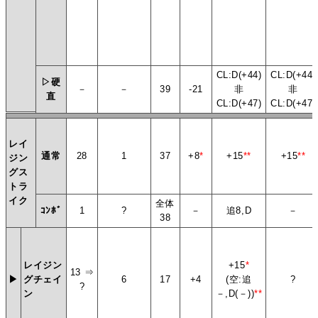
CL:D(+44)
CL:D(+44)
▷硬
－
－
39
-21
非
非
直
CL:D(+47)
CL:D(+47)
レイ
通常
28
1
37
+8
*
+15
**
+15
**
ジン
グス
トラ
イク
全体
ｺﾝﾎﾞ
1
?
－
追8,D
－
38
レイジン
+15
*
13 ⇒
▶
グチェイ
6
17
+4
(空:追
?
?
ン
－,D(－))
**