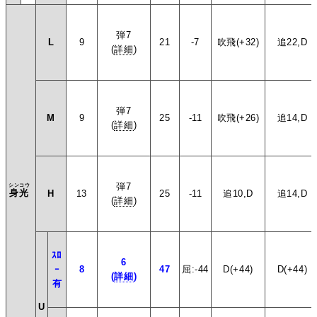
弾7
L
9
21
-7
吹飛(+32)
追22,D
(
詳細
)
弾7
M
9
25
-11
吹飛(+26)
追14,D
(
詳細
)
弾7
シンコウ
身光
H
13
25
-11
追10,D
追14,D
(
詳細
)
ｽﾛ
6
ｰ
8
47
屈:-44
D(+44)
D(+44)
(
詳細
)
有
U