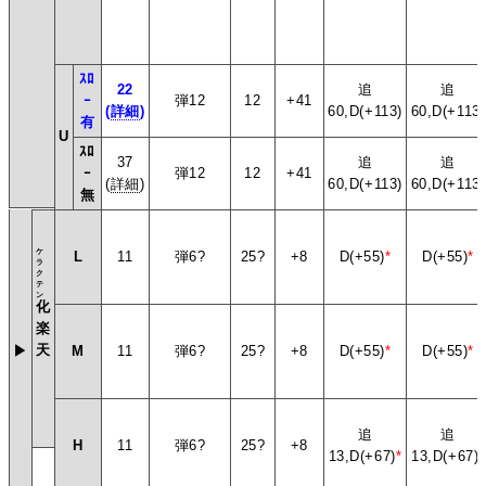
ｽﾛ
22
追
追
ｰ
弾12
12
+41
(
詳細
)
60,D(+113)
60,D(+113)
有
U
ｽﾛ
37
追
追
ｰ
弾12
12
+41
(
詳細
)
60,D(+113)
60,D(+113)
無
ケ
L
11
弾6?
25?
+8
D(+55)
*
D(+55)
*
ラ
ク
テ
ン
化
楽
天
▶
M
11
弾6?
25?
+8
D(+55)
*
D(+55)
*
追
追
H
11
弾6?
25?
+8
13,D(+67)
*
13,D(+67)
*