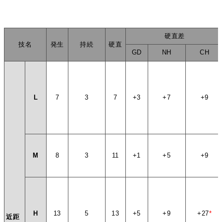
硬直差
技名
発生
持続
硬直
GD
NH
CH
L
7
3
7
+3
+7
+9
M
8
3
11
+1
+5
+9
H
13
5
13
+5
+9
+27
*
近距