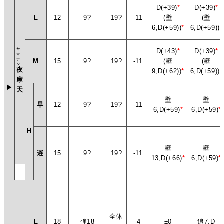
D(+39)
*
D(+39)
*
L
12
9?
19?
-11
(壁
(壁
6,D(+59))
*
6,D(+59))
*
ヤ
D(+43)
*
D(+39)
*
マ
テ
M
15
9?
19?
-11
(壁
(壁
ン
夜
9,D(+62))
*
6,D(+59))
*
摩
▶
天
壁
壁
早
12
9?
19?
-11
6,D(+59)
*
6,D(+59)
*
H
壁
壁
遅
15
9?
19?
-11
13,D(+66)
*
6,D(+59)
*
全体
L
18
弾18
-4
±0
追7,D