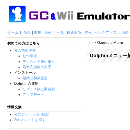
[
ホーム
] [
新規
|
編集
|
添付
] [
一覧
|
最終更新
|
差分
|
バックアップ
] [
凍結
> GameListMenu
初めての方はこちら
導入前の準備
Dolphinメニ
動作環境
ディスクを吸い出す
最新安定版の入手
インストール
起動と初期設定
Dolphinの運用
リリース版と開発版
アップデート
情報交換
公式フォーラム(英語)
2chスレッドを探す