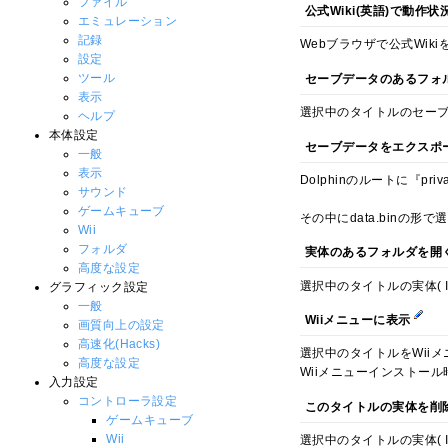
ファイル
公式Wiki(英語)で動作
エミュレーション
記録
Webブラウザで公式Wi
設定
ツール
セーブデータのあるフォルダを開
表示
選択中のタイトルのセー
ヘルプ
本体設定
セーブデータをエクスポート 
一般
表示
Dolphinのルートに『pr
サウンド
ゲームキューブ
その中にdata.binの
Wii
フォルダ
実体のあるフォルダを開
高度な設定
選択中のタイトルの実体( I
グラフィック設定
一般
Wiiメニューに表示
画質向上の設定
高速化(Hacks)
選択中のタイトルをWii
高度な設定
Wiiメニューインストー
入力設定
コントローラ設定
このタイトルの実体を削
ゲームキューブ
Wii
選択中のタイトルの実体( IS