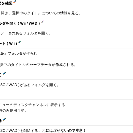
状況を確認
kiを開き、選択中のタイトルについての情報を見る。
く ( Wii / WAD )
ブデータのあるフォルダを開く。
( Wii )
ivate』フォルダが作られ、
形で選択中のタイトルのセーブデータが作成される。
く
SO / WAD )があるフォルダを開く。
メニューのディスクチャンネルに表示する。
ル時のみ使用可能。
除
O / WAD )を削除する。
元には戻せないので注意！