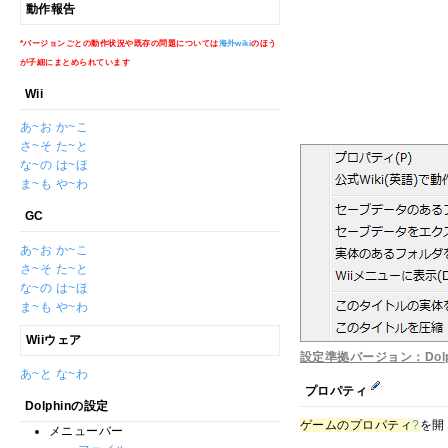
動作報告
*バージョンごとの動作状況や既存の問題については
海外wiki
のほう
が子細にまとめられています
Wii
あ~お
か~こ
さ~そ
た~と
な~の
は~ほ
ま~も
や~わ
GC
あ~お
か~こ
さ~そ
た~と
な~の
は~ほ
ま~も
や~わ
Wiiウェア
設定準拠バージョン：Dolphi
あ~と
な~わ
プロパティ
Dolphinの設定
ゲームのプロパティ
?
を開
メニューバー