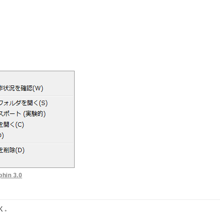
n 3.0
く。