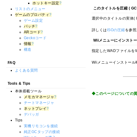
ホットキー設定
?
このタイトルを圧縮 ( GC / 
リストのメニュー
ゲームのプロパティ
?
選択中のタイトルの実体( I
ゲーム設定
パッチ
?
詳しくは
ISOの圧縮
を参照
ARコード
?
Geckoコード
Wiiメニューにインストール 
情報
?
構造
指定したWADファイルを
Wiiメニューインストー
FAQ
よくある質問
Tools & Tips
本体搭載ツール
◆このページについての質問・
メモカマネージャ
?
チートマネージャ
ネットプレイ
?
デバッガ
Tips
実機リモコンを接続
純正GCタップの接続