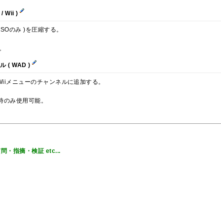
Wii )
SOのみ )を圧縮する。
。
( WAD )
Wiiメニューのチャンネルに追加する。
ル時のみ使用可能。
指摘・検証 etc...