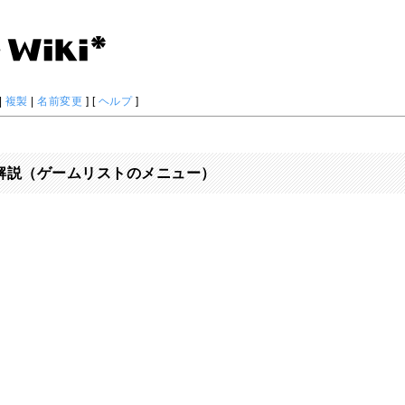
|
複製
|
名前変更
] [
ヘルプ
]
ュー解説（ゲームリストのメニュー）