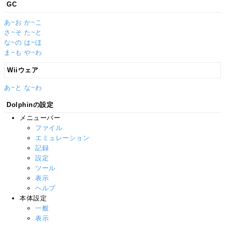
GC
あ~お
か~こ
さ~そ
た~と
な~の
は~ほ
ま~も
や~わ
Wiiウェア
あ~と
な~わ
Dolphinの設定
メニューバー
ファイル
エミュレーション
記録
設定
ツール
表示
ヘルプ
本体設定
一般
表示