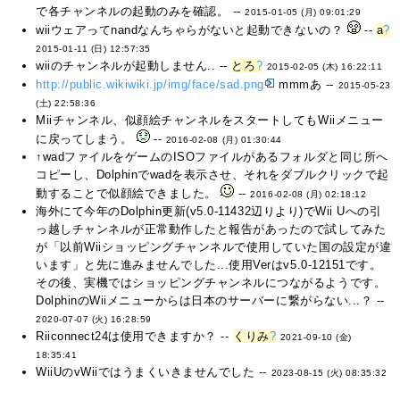
で各チャンネルの起動のみを確認。 --
2015-01-05 (月) 09:01:29
wiiウェアってnandなんちゃらがないと起動できないの？
--
a
?
2015-01-11 (日) 12:57:35
wiiのチャンネルが起動しません.. --
とろ
?
2015-02-05 (木) 16:22:11
http://public.wikiwiki.jp/img/face/sad.png
mmmあ --
2015-05-23
(土) 22:58:36
Miiチャンネル、似顔絵チャンネルをスタートしてもWiiメニュー
に戻ってしまう。
--
2016-02-08 (月) 01:30:44
↑wadファイルをゲームのISOファイルがあるフォルダと同じ所へ
コピーし、Dolphinでwadを表示させ、それをダブルクリックで起
動することで似顔絵できました。
--
2016-02-08 (月) 02:18:12
海外にて今年のDolphin更新(v5.0-11432辺りより)でWii Uへの引
っ越しチャンネルが正常動作したと報告があったので試してみた
が「以前Wiiショッピングチャンネルで使用していた国の設定が違
います」と先に進みませんでした...使用Verはv5.0-12151です。
その後、実機ではショッピングチャンネルにつながるようです。
DolphinのWiiメニューからは日本のサーバーに繋がらない...？ --
2020-07-07 (火) 16:28:59
Riiconnect24は使用できますか？ --
くりみ
?
2021-09-10 (金)
18:35:41
WiiUのvWiiではうまくいきませんでした --
2023-08-15 (火) 08:35:32