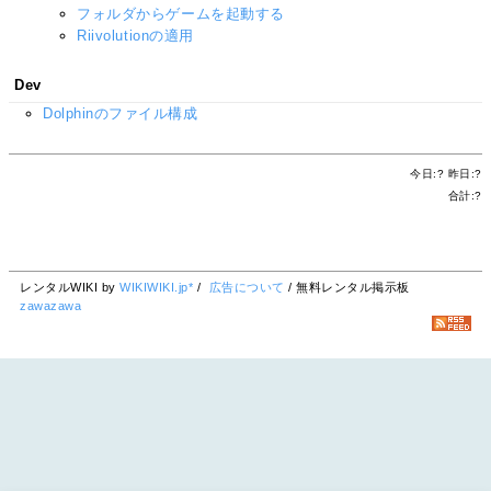
フォルダからゲームを起動する
Riivolutionの適用
Dev
Dolphinのファイル構成
今日:
?
昨日:
?
合計:
?
レンタルWIKI by
WIKIWIKI.jp*
/
広告について
/ 無料レンタル掲示板
zawazawa