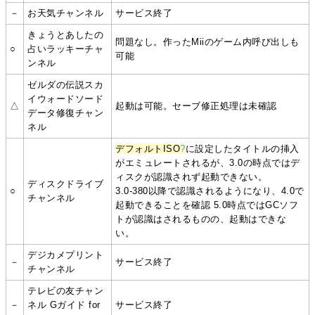
－
お天気チャンネル
サービス終了
きょうとあしたの
問題なし。作ったMiiのゲーム内呼び出しも
○
占いラッキーチャ
可能
ンネル
ゼルダの伝説スカ
イウォードソード
△
起動は可能。セーブ修正処理は未確認
データ修復チャン
ネル
デフォルトISO
?
に設定したタイトルの挿入
がエミュレートされるが、3.0の時点ではデ
ィスクが認識されず起動できない。
ディスクドライブ
○
3.0-380以降で認識されるようになり、4.0で
チャンネル
起動できることを確認 5.0時点ではGCソフ
トが認識はされるものの、起動はできな
い。
デジカメプリント
－
サービス終了
チャンネル
テレビの友チャン
－
ネル Gガイド for
サービス終了