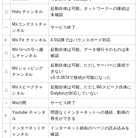
起動自体は可能。ネットワークへの接続は
△
Hulu チャンネル
未確認
Miiコンテストチャ
－
サービス終了
ンネル
○
Wii Fit チャンネル
4.0以降ではバランスボード対応
Wii Uへの引っ越
起動自体は可能。データ移行そのものは未
△
しチャンネル
確認
起動自体は可能。ただしサーバーに接続で
Wiiショッピング
△
きない
チャンネル
v5.0-2874で接続が可能になった
Wiiスピークチャ
起動自体は可能。ただしWiiスピーク自体に
△
ンネル
Dolphinが対応していない
－
Wiiの間
サービス終了
Youtube チャンネ
問題なくインターネットへの接続、動画の
○
ル
再生ができる
インターネットチ
インターネット経由のページの読み込みを
○
ャンネル
確認