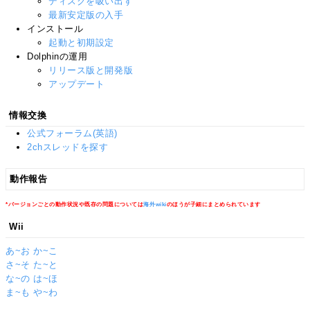
ディスクを吸い出す
最新安定版の入手
インストール
起動と初期設定
Dolphinの運用
リリース版と開発版
アップデート
情報交換
公式フォーラム(英語)
2chスレッドを探す
動作報告
*バージョンごとの動作状況や既存の問題については
海外wiki
のほうが子細にまとめられています
Wii
あ~お
か~こ
さ~そ
た~と
な~の
は~ほ
ま~も
や~わ