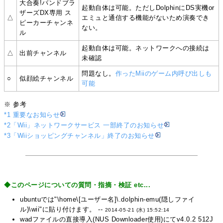
大合奏!バンドブラ
起動自体は可能。ただしDolphinにDS実機or
ザーズDX専用 ス
△
エミュと通信する機能がないため演奏でき
ピーカーチャンネ
ない。
ル
起動自体は可能。ネットワークへの接続は
△
出前チャンネル
未確認
問題なし。
作ったMiiのゲーム内呼び出しも
○
似顔絵チャンネル
可能
※ 参考
*1 重要なお知らせ
*2「Wii」ネットワークサービス 一部終了のお知らせ
*3「Wiiショッピングチャンネル」終了のお知らせ
◆このページについての質問・指摘・検証 etc...
ubuntuでは"\home\[ユーザー名]\.dolphin-emu(隠しファイ
ル)\wii"に貼り付けます。 --
2014-05-21 (水) 15:52:14
wadファイルの直接導入(NUS Downloader使用)にてv4.0.2 512J