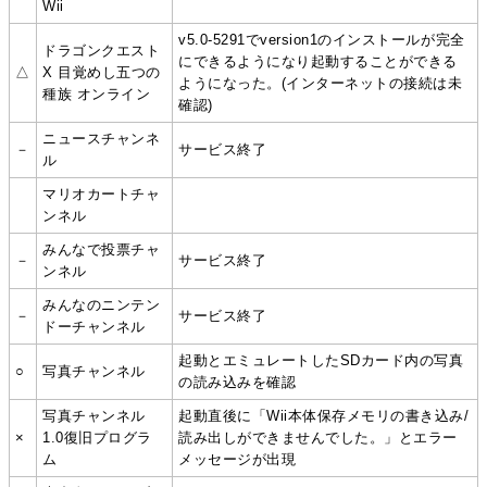
Wii
v5.0-5291でversion1のインストールが完全
ドラゴンクエスト
にできるようになり起動することができる
△
X 目覚めし五つの
ようになった。(インターネットの接続は未
種族 オンライン
確認)
ニュースチャンネ
－
サービス終了
ル
マリオカートチャ
ンネル
みんなで投票チャ
－
サービス終了
ンネル
みんなのニンテン
－
サービス終了
ドーチャンネル
起動とエミュレートしたSDカード内の写真
○
写真チャンネル
の読み込みを確認
写真チャンネル
起動直後に「Wii本体保存メモリの書き込み/
×
1.0復旧プログラ
読み出しができませんでした。」とエラー
ム
メッセージが出現