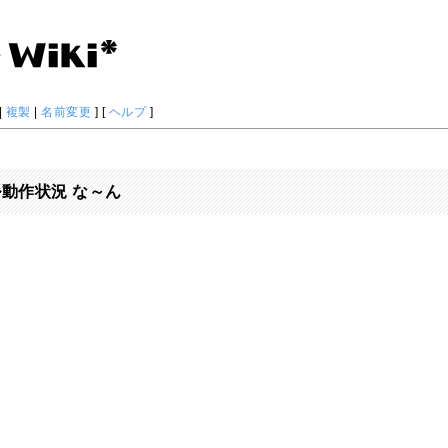
|
複製
|
名前変更
] [
ヘルプ
]
ル動作状況 な～ん