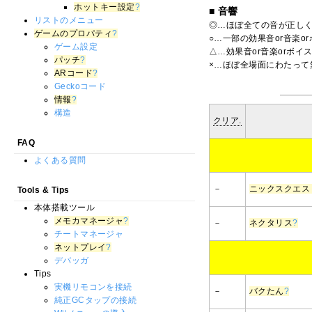
ホットキー設定
?
■ 音響
リストのメニュー
◎…ほぼ全ての音が正し
ゲームのプロパティ
?
○…一部の効果音or音楽
ゲーム設定
△…効果音or音楽orボ
パッチ
?
×…ほぼ全場面にわたっ
ARコード
?
Geckoコード
情報
?
構造
クリア.
FAQ
よくある質問
－
ニックスクエス
Tools & Tips
本体搭載ツール
メモカマネージャ
?
－
ネクタリス
?
チートマネージャ
ネットプレイ
?
デバッガ
Tips
実機リモコンを接続
－
バクたん
?
純正GCタップの接続