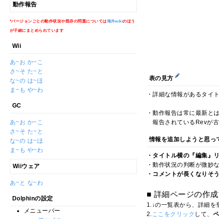
動作報告
*バージョンごとの動作状況や既存の問題については
海外wiki
のほう
が子細にまとめられています
Wii
あ~お
か~こ
さ~そ
た~と
表の見方
な~の
は~ほ
ま~も
や~わ
・詳細な情報があるタイ
GC
・動作報告は常に最新と
あ~お
か~こ
報告されているRevが古
さ~そ
た~と
情報を追加しようと思っ
な~の
は~ほ
ま~も
や~わ
・タイトル横の『編集』
・動作状況の判断が微妙
Wiiウェア
・コメントが長くなりそう
あ~と
な~わ
■ 詳細ページの作
Dolphinの設定
1.↓の一覧表から、詳細
メニューバー
2.
ここをクリック
して、
ペ