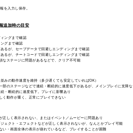
情報を入力し保存。
報追加時の目安
ディングまで確認
ィングまで確認
があるが、セーブデータで回避しエンディングまで確認
があるが、チートコードで回避しエンディングまで確認
須なステージに問題があるなどで、クリア不可能
並みの動作速度を維持（多少遅くても安定していればOK）
、一部のステージなどで連続・断続的に速度低下があるが、メインプレイに支障な
連続・断続的に速度低下。プレイに影響あり
しく動作が重く、正常にプレイできない
どが正しく表示されない、またはイベント／ムービーに問題あり
ブジェクト・エフェクトなどが正しく表示されないが、なんとかプレイ可能
れない・画面全体の表示が崩れているなど、プレイすることが困難