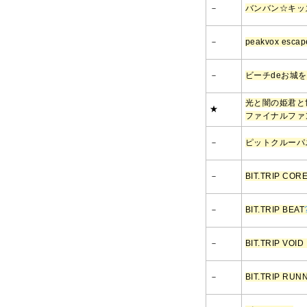
－
バンバン☆キッ
－
peakvox escape
－
ビーチdeお城を
光と闇の姫君と
★
ファイナルファ
－
ピットクルーパ
－
BIT.TRIP 
－
BIT.TRIP BEAT
－
BIT.TRIP V
－
BIT.TRIP 