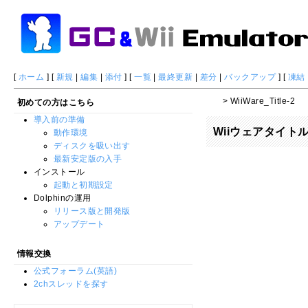
[
ホーム
] [
新規
|
編集
|
添付
] [
一覧
|
最終更新
|
差分
|
バックアップ
] [
凍結
> WiiWare_Title-2
初めての方はこちら
導入前の準備
Wiiウェアタイト
動作環境
ディスクを吸い出す
最新安定版の入手
インストール
起動と初期設定
Dolphinの運用
リリース版と開発版
アップデート
情報交換
公式フォーラム(英語)
2chスレッドを探す