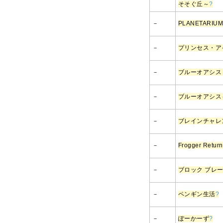
そそぐ丘～
?
－
PLANETARIU
－
プリンセス・ア
－
ブルーオアシス
－
ブルーオアシス
－
ブレインチャレ
－
Frogger Return
－
ブロック ブレ
－
ペンギン生活
?
－
ぽーかーず
?