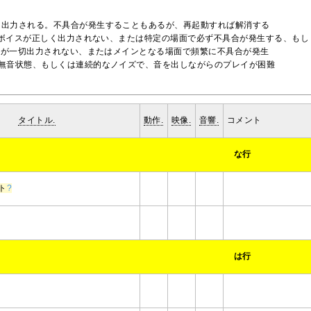
く出力される。不具合が発生することもあるが、再起動すれば解消する
orボイスが正しく出力されない、または特定の場面で必ず不具合が発生する、も
イスが一切出力されない、またはメインとなる場面で頻繁に不具合が発生
て無音状態、もしくは連続的なノイズで、音を出しながらのプレイが困難
タイトル.
動作.
映像.
音響.
コメント
な行
ト
?
は行