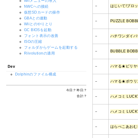
Wiiメニューの導入
－
はじいて!ブロ
NWCへの接続
仮想SDカードの操作
GBAとの連動
－
PUZZLE BOBBL
Wiiとのやりとり
GC BIOSを起動
フォント表示の改善
－
ハチワンダイバー
ISOの圧縮
フォルダからゲームを起動する
－
BUBBLE BOBBL
Riivolutionの適用
－
ハマる★ビリヤ
Dev
Dolphinのファイル構成
－
ハマる★ボウリ
今日:
?
昨日:
?
合計:
?
－
ハメコミ LUCKY 
－
ハメコミ LUCKY
－
はらぺこあおむ