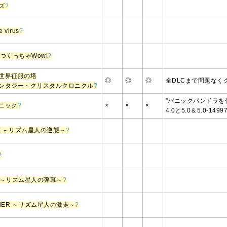
ズ
?
 virus
?
つくっちゃWow!
?
世界征服の塔
◎
◎
◎
全DLCまで問題なく
ンタジー・クリスタルクロニクル
?
”パニックパンドラを
ニック
?
×
×
×
4.0と5.0＆5.0-149
CORE ～リズム星人の逆襲～
?
?
OID ～リズム星人の弾幕～
?
RUNNER ～リズム星人の激走～
?