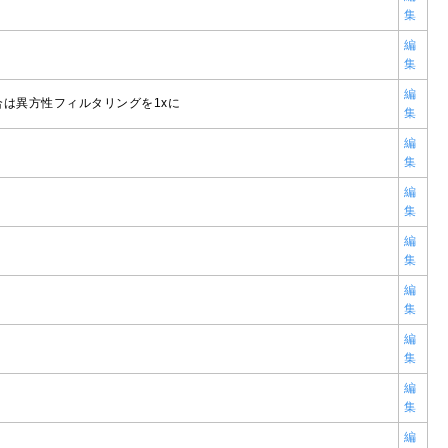
集
編
集
編
は異方性フィルタリングを1xに
集
編
集
編
集
編
集
編
集
編
集
編
集
編