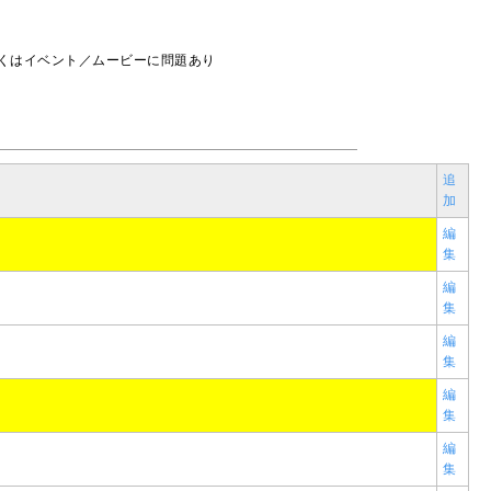
しくはイベント／ムービーに問題あり
追
加
編
集
編
集
編
集
編
集
編
集