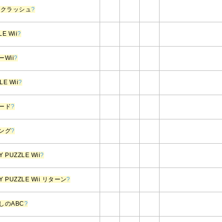
ックラッシュ
?
E Wii
?
Wii
?
E Wii
?
ード
?
ング
?
PUZZLE Wii
?
 PUZZLE Wii リターン
?
しのABC
?