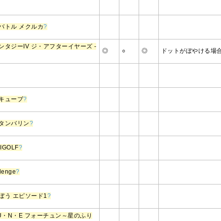
バトル メクルカ
?
タジーIV ジ・アフターイヤーズ -
◎
○
◎
ドットがぼやける場合
キューブ
?
タンバリン
?
NIGOLF
?
lenge
?
ぼう エピソード1
?
U・N・E フォーチュン～星のふり