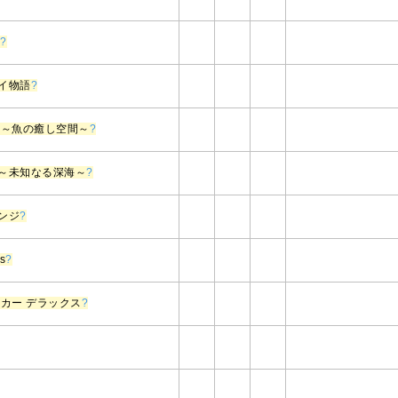
M
?
イ物語
?
 ～魚の癒し空間～
?
～未知なる深海～
?
ンジ
?
s
?
ーカー デラックス
?