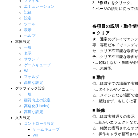
ファイル
3.
『作成』
をクリック。
エミュレーション
4.ページの説明に従って
記録
設定
ツール
各項目の説明・動作情
表示
■ クリア
ヘルプ
★…通常のプレイでエン
本体設定
専…専用ビルドでエンデ
一般
セ…クリア不可能な場面
表示
チ…クリア不可能な場面
サウンド
×…起動しない・攻略が必
ゲームキューブ
ー…未確認
Wii
フォルダ
■ 動作
高度な設定
◎…ほぼ全ての場面で実機
グラフィック設定
○…タイトルやメニュー
一般
△…メインとなる場面で
画質向上の設定
×…起動せず、もしくは著
高速化(Hacks)
■ 映像
高度な設定
◎…ほぼ実機通りの表示
入力設定
○…細かいエフェクトな
コントローラ設定
△…頻繁に描写されるオ
ゲームキューブ
×…操作キャラが描写さ
Wii