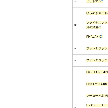
－
ビットマン
?
－
ひらめきカード
ファイナルファン
★
月の帰還-
?
－
PHALANX
?
－
ファンタジック
－
ファンタジック
－
FUN! FUN! MI
－
Fish Eyes Chal
－
プーヨーとあそ
F・O・R・T・
－