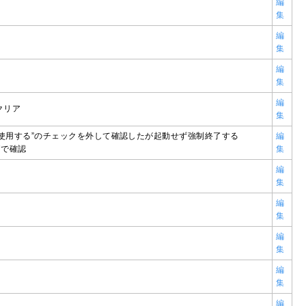
編
集
編
集
編
集
編
クリア
集
使用する”のチェックを外して確認したが起動せず強制終了する
編
97で確認
集
編
集
編
集
編
集
編
集
編