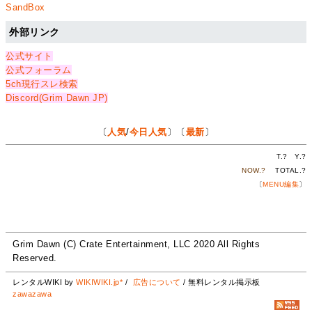
SandBox
外部リンク
公式サイト
公式フォーラム
5ch現行スレ検索
Discord(Grim Dawn JP)
〔
人気
/
今日人気
〕〔
最新
〕
T.
?
Y.
?
NOW.
?
TOTAL.
?
〔
MENU編集
〕
Grim Dawn (C) Crate Entertainment, LLC 2020 All Rights
Reserved.
レンタルWIKI by
WIKIWIKI.jp*
/
広告について
/ 無料レンタル掲示板
zawazawa