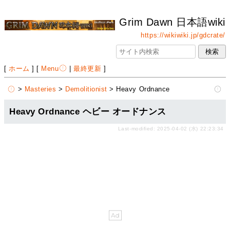
Grim Dawn 日本語wiki
https://wikiwiki.jp/gdcrate/
[
ホーム
] [
Menu
|
最終更新
]
>
Masteries
>
Demolitionist
> Heavy Ordnance
Heavy Ordnance ヘビー オードナンス
Last-modified: 2025-04-02 (水) 22:23:34