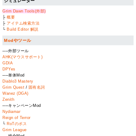
シミュレーター
Grim Dawn Tools(外部)
├
概要
├
アイテム検索方法
└
Build Editor 解説
Modやツール
──外部ツール
AHK(マウスサポート)
GDIA
DPYes
──単体Mod
Diablo3 Mastery
Grim Quest
/
固有名詞
Wanez (DGA)
Zenith
──キャンペーンMod
Nydiamar
Reign of Terror
└
RoTのボス
Grim League
──総合Mod