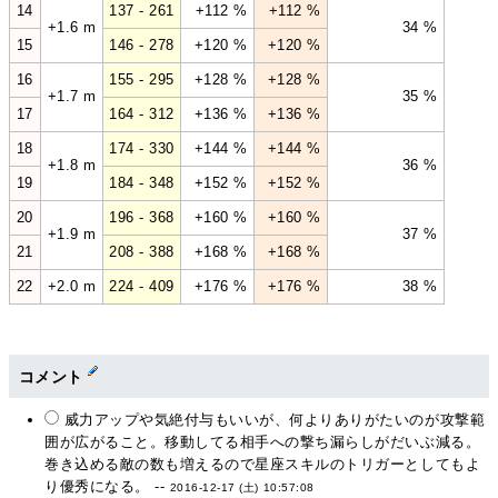
14
137 - 261
+112 %
+112 %
+1.6 m
34 %
15
146 - 278
+120 %
+120 %
16
155 - 295
+128 %
+128 %
+1.7 m
35 %
17
164 - 312
+136 %
+136 %
18
174 - 330
+144 %
+144 %
+1.8 m
36 %
19
184 - 348
+152 %
+152 %
20
196 - 368
+160 %
+160 %
+1.9 m
37 %
21
208 - 388
+168 %
+168 %
22
+2.0 m
224 - 409
+176 %
+176 %
38 %
コメント
威力アップや気絶付与もいいが、何よりありがたいのが攻撃範
囲が広がること。移動してる相手への撃ち漏らしがだいぶ減る。
巻き込める敵の数も増えるので星座スキルのトリガーとしてもよ
り優秀になる。 --
2016-12-17 (土) 10:57:08