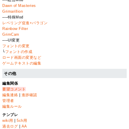
Dawn of Masteries
Grimarillion
──特殊Mod
レベリング促進+パラゴン
Rainbow Filter
GrimCam
──UI変更
フォントの変更
└
フォントの作成
ロード画面の変更など
ゲームテキストの編集
その他
編集関係
要望コメント
編集連絡
|
進捗確認
管理者
編集ルール
テンプレ
wiki用
|
5ch用
過去ログ
|
AA