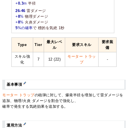
+
0.3
m
半径
26-46
雷ダメージ
+
8
%
物理ダメージ
+
8
%
火炎ダメージ
5
%の確率
で 標的を気絶 1秒
最大レベ
要求装
Type
Tier
要求スキル
ル
備
スキル強
モーター トラッ
7
12 (22)
-
化
プ
基本事項
モーター トラップ
の砲弾に対して、爆発半径を増加して雷ダメージを
追加、物理/火炎 ダメージを割合で強化し、
確率で発生する気絶効果を追加する。
運用方法