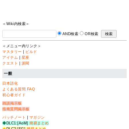
＜Wiki内検索＞
AND検索
OR検索
＜メニュー内リンク＞
マスタリー
|
ビルド
アイテム
|
星座
クエスト
|
派閥
一般
日本語化
よくある質問 FAQ
初心者ガイド
雑談掲示板
指南質問掲示板
パッチノート
|
マガジン
◆
DLC1:[AoM]
簡易まとめ
★
DLC2:[FG]
簡易まとめ