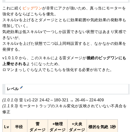
これに続く
ビッグワン
が非常にアクが強いため、真っ当にモーターを
強化するならばこちらを優先。
スキルLvを上げるとダメージとともに効果範囲や気絶効果の発動率も
増加していく。
気絶効果は低スキルLvで一つしか設置できない状態ではあまり実感で
きないが、
スキルLvを上げた状態で二つ以上同時設置すると、なかなかの効果を
発揮する。
v1.0.1.0 から、このスキルによる雷ダメージが
後続のビッグワンにも
上乗せされる
ようになったため、
ロマンまっしぐらな人でもこちらを強化する必要が出てきた。
レベル
(1.0.1.0)
雷 Lv1-22/ 24-42～180-321 → 26-46～224-409
(1.1.9.3)
モータートラップのスキル変化が反映されていない不具合を
修正
雷
+物理
+火炎
Lv
半径
標的を気絶 1秒
ダメージ
ダメージ
ダメージ