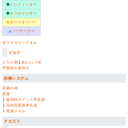
◆
インクィジター
◆
ネクロマンサー
★
オースキーパー
▲
バーサーカー
全マスタリースキル
ビルド
ビルド例
|
過去ビルド例
序盤初心者向け
祈祷システム
祈祷の祠
星座
├
親和性ポイント早見表
├
目的別星座早見表
└
星座スキル
クエスト