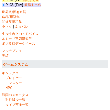
▲
DLC3:[FoA]
簡易まとめ
世界観/固有名詞
略称/用語集
関連英単語集
小ネタ
|
ネタバレ
生存性向上のアドバイス
ルミナリ死因研究所
ボス攻略データベース
マルチプレイ
実績
ゲームシステム
キャラクター
├
プレイヤー
├
モンスター
└
NPC
戦闘のメカニクス
├
耐性減少一覧
└
タイプ変換一覧