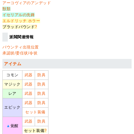
アーコヴィアのアンデッド
獣類
イセリアルの先鋒
エルドリッチ ホラー
ブラッドバウンド
?
派閥関連情報
バウンティ出現位置
承認状/委任状/令状
アイテム
コモン
武器
防具
マジック
武器
防具
レア
武器
防具
武器
防具
エピック
セット装備
武器
防具
▲
覚醒
セット装備
?