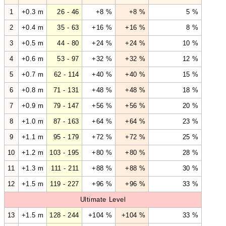
1
+0.3 m
26 - 46
+8 %
+8 %
5 %
2
+0.4 m
35 - 63
+16 %
+16 %
8 %
3
+0.5 m
44 - 80
+24 %
+24 %
10 %
4
+0.6 m
53 - 97
+32 %
+32 %
12 %
5
+0.7 m
62 - 114
+40 %
+40 %
15 %
6
+0.8 m
71 - 131
+48 %
+48 %
18 %
7
+0.9 m
79 - 147
+56 %
+56 %
20 %
8
+1.0 m
87 - 163
+64 %
+64 %
23 %
9
+1.1 m
95 - 179
+72 %
+72 %
25 %
10
+1.2 m
103 - 195
+80 %
+80 %
28 %
11
+1.3 m
111 - 211
+88 %
+88 %
30 %
12
+1.5 m
119 - 227
+96 %
+96 %
33 %
Ultimate Level
13
+1.5 m
128 - 244
+104 %
+104 %
33 %