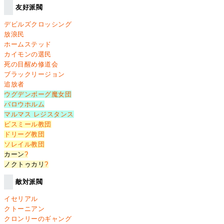
友好派閥
デビルズクロッシング
放浪民
ホームステッド
カイモンの選民
死の目醒め修道会
ブラックリージョン
追放者
ウグデンボーグ魔女団
バロウホルム
マルマス レジスタンス
ビスミール教団
ドリーグ教団
ソレイル教団
カーン
?
ノクトゥカリ
?
敵対派閥
イセリアル
クトーニアン
クロンリーのギャング