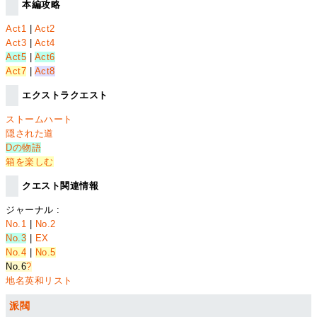
本編攻略
Act1
|
Act2
Act3
|
Act4
Act5
|
Act6
Act7
|
Act8
エクストラクエスト
ストームハート
隠された道
Dの物語
箱を楽しむ
クエスト関連情報
ジャーナル :
No.1
|
No.2
No.3
|
EX
No.4
|
No.5
No.6
?
地名英和リスト
派閥