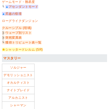
ゲームモード・難易度
└
▲
アセンダントモード
▲
昇越の祭壇
ローグライクダンジョン
クルーシブル (坩堝)
├
ウェーブ別リスト
├
突然変異表
└
獲得トリビュート表一覧
★
シャッタードレルム (SR)
マスタリー
ソルジャー
デモリッショニスト
オカルティスト
ナイトブレイド
アルカニスト
シャーマン