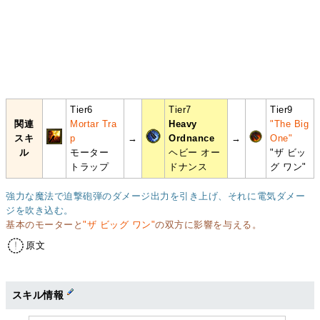
Tier6
Tier7
Tier9
関連
Mortar Tra
Heavy
"The Big
スキ
p
→
Ordnance
→
One"
ル
モーター
ヘビー オー
"ザ ビッ
トラップ
ドナンス
グ ワン"
強力な魔法で迫撃砲弾のダメージ出力を引き上げ、それに電気ダメー
ジを吹き込む。
基本のモーターと
"ザ ビッグ ワン"
の双方に影響を与える。
原文
スキル情報