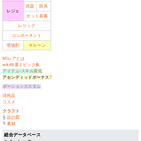
武器
防具
レジェ
セット装備
レリック
コンポーネント
増強剤
★
ルーン
MIレアとは
wiki特選エピック集
アイテム-スキル変化
アセンディッドボーナス
?
ポーションカスタム
消耗品
コスメ
クラフト
├
設計図
└
素材
総合データベース