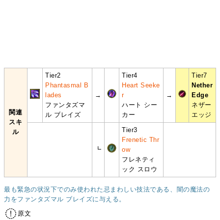
Tier2
Tier4
Tier7
Phantasmal B
Heart Seeke
Nether
lades
→
r
→
Edge
ファンタズマ
ハート シー
ネザー
関連
ル ブレイズ
カー
エッジ
スキ
Tier3
ル
Frenetic Thr
┗
ow
フレネティ
ック スロウ
最も緊急の状況下でのみ使われた忌まわしい技法である、闇の魔法の
力をファンタズマル ブレイズに与える。
原文