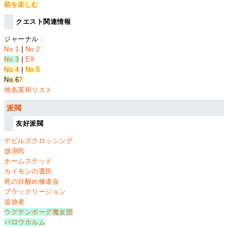
箱を楽しむ
クエスト関連情報
ジャーナル :
No.1
|
No.2
No.3
|
EX
No.4
|
No.5
No.6
?
地名英和リスト
派閥
友好派閥
デビルズクロッシング
放浪民
ホームステッド
カイモンの選民
死の目醒め修道会
ブラックリージョン
追放者
ウグデンボーグ魔女団
バロウホルム