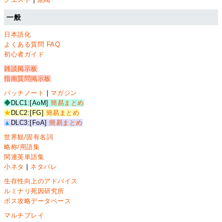
一般
日本語化
よくある質問 FAQ
初心者ガイド
雑談掲示板
指南質問掲示板
パッチノート
|
マガジン
◆
DLC1:[AoM]
簡易まとめ
★
DLC2:[FG]
簡易まとめ
▲
DLC3:[FoA]
簡易まとめ
世界観/固有名詞
略称/用語集
関連英単語集
小ネタ
|
ネタバレ
生存性向上のアドバイス
ルミナリ死因研究所
ボス攻略データベース
マルチプレイ