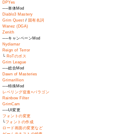
DPYes
──単体Mod
Diablo3 Mastery
Grim Quest
/
固有名詞
Wanez (DGA)
Zenith
──キャンペーンMod
Nydiamar
Reign of Terror
└
RoTのボス
Grim League
──総合Mod
Dawn of Masteries
Grimarillion
──特殊Mod
レベリング促進+パラゴン
Rainbow Filter
GrimCam
──UI変更
フォントの変更
└
フォントの作成
ロード画面の変更など
ゲームテキストの編集