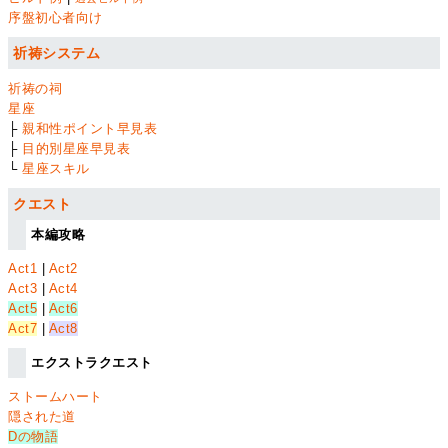
序盤初心者向け
祈祷システム
祈祷の祠
星座
├
親和性ポイント早見表
├
目的別星座早見表
└
星座スキル
クエスト
本編攻略
Act1
|
Act2
Act3
|
Act4
Act5
|
Act6
Act7
|
Act8
エクストラクエスト
ストームハート
隠された道
Dの物語