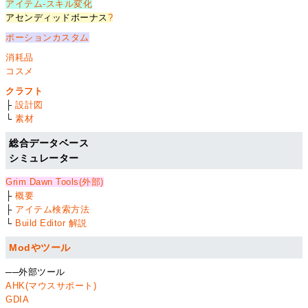
アイテム-スキル変化
アセンディッドボーナス
?
ポーションカスタム
消耗品
コスメ
クラフト
├
設計図
└
素材
総合データベース
シミュレーター
Grim Dawn Tools(外部)
├
概要
├
アイテム検索方法
└
Build Editor 解説
Modやツール
──外部ツール
AHK(マウスサポート)
GDIA