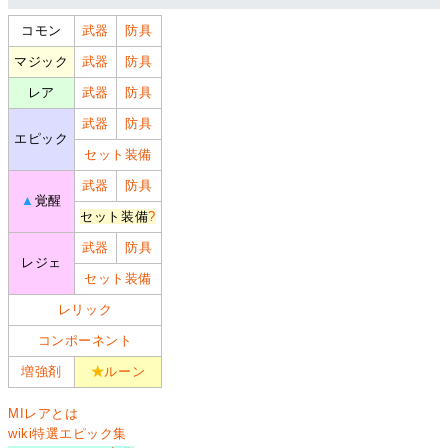
コモン
武器
防具
マジック
武器
防具
レア
武器
防具
武器
防具
エピック
セット装備
武器
防具
▲
覚醒
セット装備
?
武器
防具
レジェ
セット装備
レリック
コンポーネント
増強剤
★
ルーン
MIレアとは
wiki特選エピック集