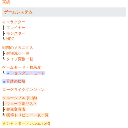
実績
ゲームシステム
キャラクター
├
プレイヤー
├
モンスター
└
NPC
戦闘のメカニクス
├
耐性減少一覧
└
タイプ変換一覧
ゲームモード・難易度
└
▲
アセンダントモード
▲
昇越の祭壇
ローグライクダンジョン
クルーシブル (坩堝)
├
ウェーブ別リスト
├
突然変異表
└
獲得トリビュート表一覧
★
シャッタードレルム (SR)