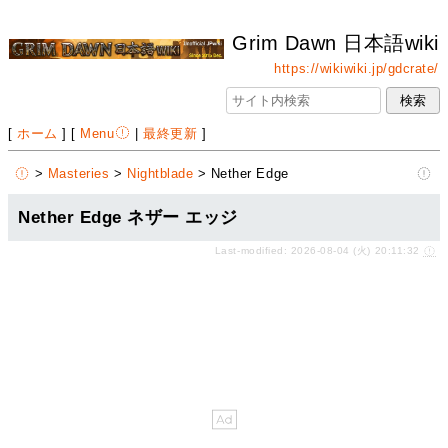
Grim Dawn 日本語wiki
https://wikiwiki.jp/gdcrate/
[
ホーム
] [
Menu
|
最終更新
]
>
Masteries
>
Nightblade
> Nether Edge
Nether Edge ネザー エッジ
Last-modified: 2026-08-04 (火) 20:11:32