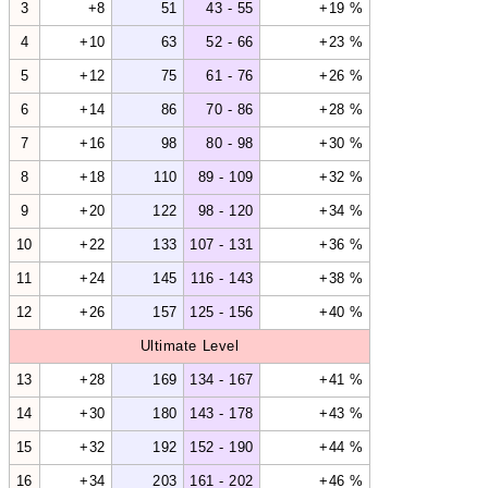
3
+8
51
43 - 55
+19 %
4
+10
63
52 - 66
+23 %
5
+12
75
61 - 76
+26 %
6
+14
86
70 - 86
+28 %
7
+16
98
80 - 98
+30 %
8
+18
110
89 - 109
+32 %
9
+20
122
98 - 120
+34 %
10
+22
133
107 - 131
+36 %
11
+24
145
116 - 143
+38 %
12
+26
157
125 - 156
+40 %
Ultimate Level
13
+28
169
134 - 167
+41 %
14
+30
180
143 - 178
+43 %
15
+32
192
152 - 190
+44 %
16
+34
203
161 - 202
+46 %