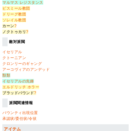
マルマス レジスタンス
ビスミール教団
ドリーグ教団
ソレイル教団
カーン
?
ノクトゥカリ
?
敵対派閥
イセリアル
クトーニアン
クロンリーのギャング
アーコヴィアのアンデッド
獣類
イセリアルの先鋒
エルドリッチ ホラー
ブラッドバウンド
?
派閥関連情報
バウンティ出現位置
承認状/委任状/令状
アイテム