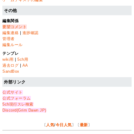
その他
編集関係
要望コメント
編集連絡
|
進捗確認
管理者
編集ルール
テンプレ
wiki用
|
5ch用
過去ログ
|
AA
SandBox
外部リンク
公式サイト
公式フォーラム
5ch現行スレ検索
Discord(Grim Dawn JP)
〔
人気
/
今日人気
〕〔
最新
〕