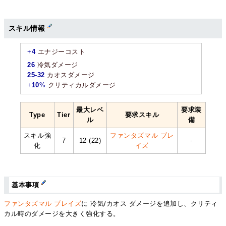
スキル情報
+
4
エナジーコスト
26
冷気ダメージ
25-32
カオスダメージ
+
10
%
クリティカルダメージ
最大レベ
要求装
Type
Tier
要求スキル
ル
備
スキル強
ファンタズマル ブレ
7
12 (22)
-
化
イズ
基本事項
ファンタズマル ブレイズ
に 冷気/カオス ダメージを追加し、クリティ
カル時のダメージを大きく強化する。