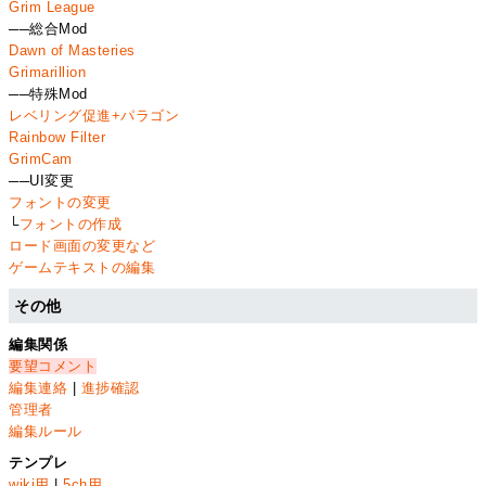
Grim League
──総合Mod
Dawn of Masteries
Grimarillion
──特殊Mod
レベリング促進+パラゴン
Rainbow Filter
GrimCam
──UI変更
フォントの変更
└
フォントの作成
ロード画面の変更など
ゲームテキストの編集
その他
編集関係
要望コメント
編集連絡
|
進捗確認
管理者
編集ルール
テンプレ
wiki用
|
5ch用