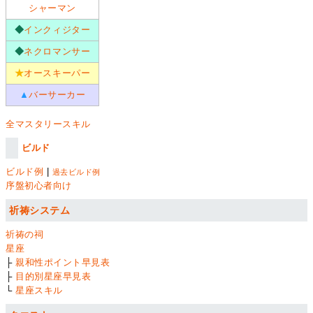
シャーマン
◆
インクィジター
◆
ネクロマンサー
★
オースキーパー
▲
バーサーカー
全マスタリースキル
ビルド
ビルド例
|
過去ビルド例
序盤初心者向け
祈祷システム
祈祷の祠
星座
├
親和性ポイント早見表
├
目的別星座早見表
└
星座スキル