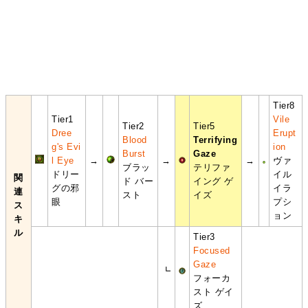
Tier8
Tier1
Vile
Tier2
Tier5
Dree
Erupt
Blood
Terrifying
g's Evi
ion
Burst
Gaze
l Eye
→
→
→
ヴァ
ブラッ
テリファ
ドリー
イル
関
ド バー
イング ゲ
グの邪
イラ
連
スト
イズ
眼
プシ
ス
ョン
キ
ル
Tier3
Focused
Gaze
┗
フォーカ
スト ゲイ
ズ