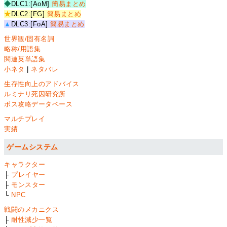
◆
DLC1:[AoM]
簡易まとめ
★
DLC2:[FG]
簡易まとめ
▲
DLC3:[FoA]
簡易まとめ
世界観/固有名詞
略称/用語集
関連英単語集
小ネタ
|
ネタバレ
生存性向上のアドバイス
ルミナリ死因研究所
ボス攻略データベース
マルチプレイ
実績
ゲームシステム
キャラクター
├
プレイヤー
├
モンスター
└
NPC
戦闘のメカニクス
├
耐性減少一覧