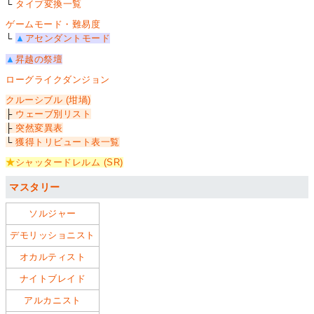
└
タイプ変換一覧
ゲームモード・難易度
└
▲
アセンダントモード
▲
昇越の祭壇
ローグライクダンジョン
クルーシブル (坩堝)
├
ウェーブ別リスト
├
突然変異表
└
獲得トリビュート表一覧
★
シャッタードレルム (SR)
マスタリー
ソルジャー
デモリッショニスト
オカルティスト
ナイトブレイド
アルカニスト