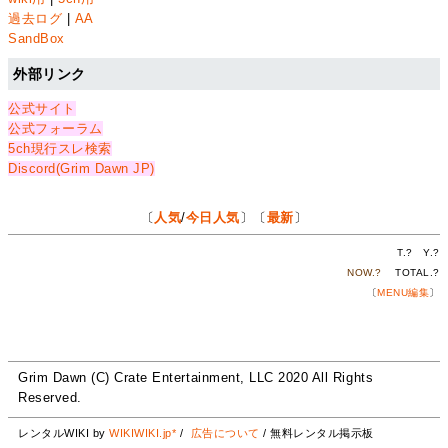
過去ログ
|
AA
SandBox
外部リンク
公式サイト
公式フォーラム
5ch現行スレ検索
Discord(Grim Dawn JP)
〔
人気
/
今日人気
〕〔
最新
〕
T.
?
Y.
?
NOW.
?
TOTAL.
?
〔
MENU編集
〕
Grim Dawn (C) Crate Entertainment, LLC 2020 All Rights
Reserved.
レンタルWIKI by
WIKIWIKI.jp*
/
広告について
/ 無料レンタル掲示板