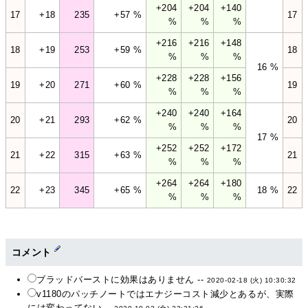
+204
+204
+140
17
+18
235
+57 %
17
%
%
%
+216
+216
+148
18
+19
253
+59 %
18
%
%
%
16 %
+228
+228
+156
19
+20
271
+60 %
19
%
%
%
+240
+240
+164
20
+21
293
+62 %
20
%
%
%
17 %
+252
+252
+172
21
+22
315
+63 %
21
%
%
%
+264
+264
+180
22
+23
345
+65 %
18 %
22
%
%
%
コメント
ブラッドバーストに効果はありません --
2020-02-18 (火) 10:30:32
v1180のパッチノートではエナジーコスト減少とあるが、実際
には変わってない --