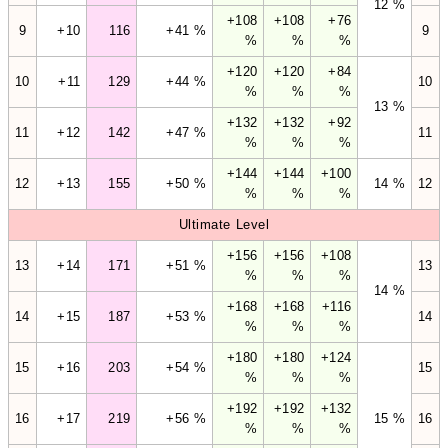
12 %
+108
+108
+76
9
+10
116
+41 %
9
%
%
%
+120
+120
+84
10
+11
129
+44 %
10
%
%
%
13 %
+132
+132
+92
11
+12
142
+47 %
11
%
%
%
+144
+144
+100
12
+13
155
+50 %
14 %
12
%
%
%
Ultimate Level
+156
+156
+108
13
+14
171
+51 %
13
%
%
%
14 %
+168
+168
+116
14
+15
187
+53 %
14
%
%
%
+180
+180
+124
15
+16
203
+54 %
15
%
%
%
+192
+192
+132
16
+17
219
+56 %
15 %
16
%
%
%