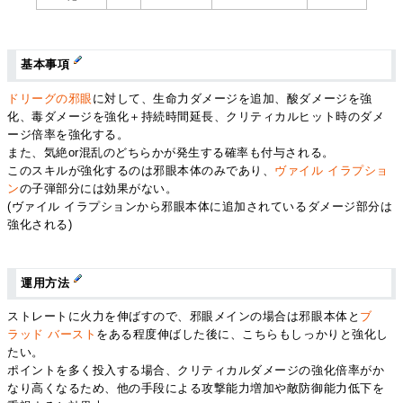
基本事項
ドリーグの邪眼
に対して、生命力ダメージを追加、酸ダメージを強
化、毒ダメージを強化＋持続時間延長、クリティカルヒット時のダメ
ージ倍率を強化する。
また、気絶or混乱のどちらかが発生する確率も付与される。
このスキルが強化するのは邪眼本体のみであり、
ヴァイル イラプショ
ン
の子弾部分には効果がない。
(ヴァイル イラプションから邪眼本体に追加されているダメージ部分は
強化される)
運用方法
ストレートに火力を伸ばすので、邪眼メインの場合は邪眼本体と
ブ
ラッド バースト
をある程度伸ばした後に、こちらもしっかりと強化し
たい。
ポイントを多く投入する場合、クリティカルダメージの強化倍率がか
なり高くなるため、他の手段による攻撃能力増加や敵防御能力低下を