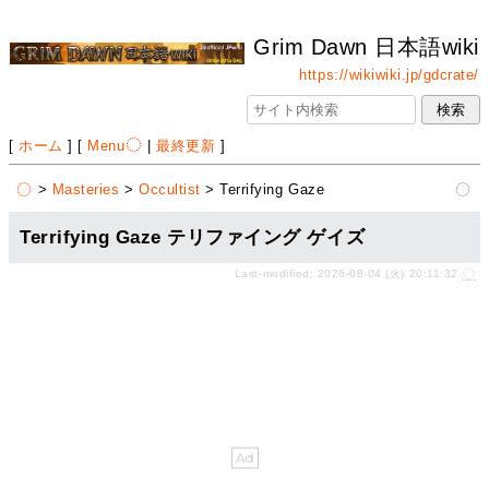
Grim Dawn 日本語wiki
https://wikiwiki.jp/gdcrate/
[
ホーム
] [
Menu
|
最終更新
]
>
Masteries
>
Occultist
> Terrifying Gaze
Terrifying Gaze テリファイング ゲイズ
Last-modified: 2026-08-04 (火) 20:11:32