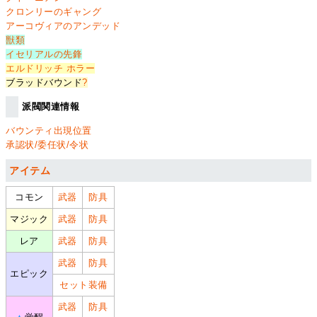
クロンリーのギャング
アーコヴィアのアンデッド
獣類
イセリアルの先鋒
エルドリッチ ホラー
ブラッドバウンド
?
派閥関連情報
バウンティ出現位置
承認状/委任状/令状
アイテム
コモン
武器
防具
マジック
武器
防具
レア
武器
防具
武器
防具
エピック
セット装備
武器
防具