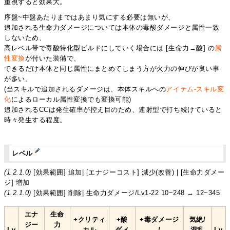
重視すると効果大。
序盤~中盤あたりまではあまり気にする必要は無いが、
追加される生命力ダメージについては本体の毒酸ダメージと属性一致
しないため、
高レベル帯で毒酸特化型ビルドにしていく場合には [生命力→酸] の
属
性変換
が付いた装備で、
できるだけ本体と同じ属性にまとめてしまう方が火力の伸びが良い事
が多い。
(当スキルで追加されるダメージは、本体スキルへの
アイテム-スキル変
化
によるローカル属性変換でも変換可能)
追加されるCCは発生確率が控え目のため、連射型で打ち続けていると
時々発生する程度。
レベル
(1.2.1.0)
[効果範囲] 追加| [エナジーコスト] 減少(改善) | [生命力ダメー
ジ] 増加
(1.2.1.0)
[効果範囲] 削除| 生命力ダメージ/Lv1-22 10~248 → 12~345
エナ
生命
+クリティ
+酸
+毒ダメージ
気絶/
ジー
力
Lv
カル
ダメ
/
混乱
Lv