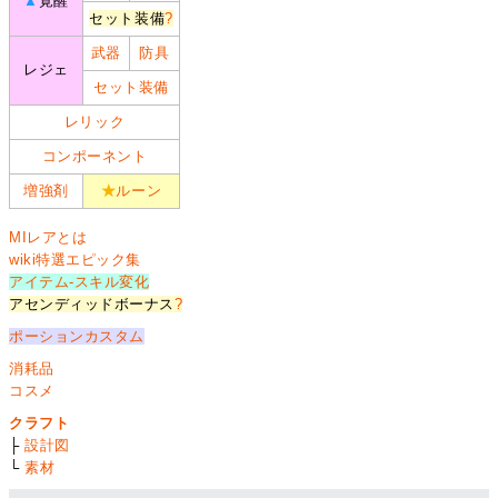
▲
覚醒
セット装備
?
武器
防具
レジェ
セット装備
レリック
コンポーネント
増強剤
★
ルーン
MIレアとは
wiki特選エピック集
アイテム-スキル変化
アセンディッドボーナス
?
ポーションカスタム
消耗品
コスメ
クラフト
├
設計図
└
素材