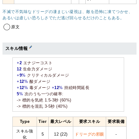
不滅で不気味なドリーグの凄まじい凝視は、敵を恐怖に凍てつかせ、
あるいは虚しい恐ろしさでただ逃げ回らせるだけのこともある。
原文
スキル情報
+
2
エナジーコスト
12
生命力ダメージ
+
9
%
クリティカルダメージ
+
12
%
酸ダメージ
+
12
%
毒ダメージ
+
12
%
持続時間延長
5
%
次のうち一つの確率:
-> 標的を気絶 1.5-3秒 (60%)
-> 標的を混乱 3-5秒 (40%)
Type
Tier
最大レベル
要求スキル
要求装備
スキル強
5
12 (22)
ドリーグの邪眼
-
化