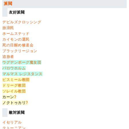
派閥
友好派閥
デビルズクロッシング
放浪民
ホームステッド
カイモンの選民
死の目醒め修道会
ブラックリージョン
追放者
ウグデンボーグ魔女団
バロウホルム
マルマス レジスタンス
ビスミール教団
ドリーグ教団
ソレイル教団
カーン
?
ノクトゥカリ
?
敵対派閥
イセリアル
クトーニアン