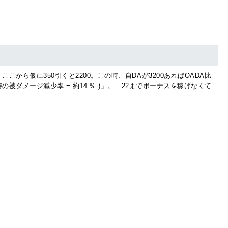
から仮に350引くと2200。この時、自DAが3200あればOADA比
被ダメージ減少率 = 約14 % )」。 22までボーナスを稼げなくて