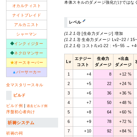
本体スキルのダメージ強化だけではなく
オカルティスト
ナイトブレイド
レベル
アルカニスト
(1.2.1.0)
[生命力ダメージ] 増加
シャーマン
(1.2.1.3)
生命力ダメージ Lv2~22 / 15~1
◆
インクィジター
(1.2.1.6)
コスト/Lv1-22 : +5~55 → +4
◆
ネクロマンサー
エナジー
生命力
+出血
Lv
★
オースキーパー
コスト
ダメージ
ダメージ
▲
バーサーカー
1
+4
8
+12 %
2
+5
22
+24 %
全マスタリースキル
3
+6
36
+36 %
ビルド
4
+7
50
+48 %
ビルド例
|
過去ビルド例
序盤初心者向け
5
+8
64
+60 %
6
+9
78
+72 %
祈祷システム
7
+10
92
+84 %
祈祷の祠