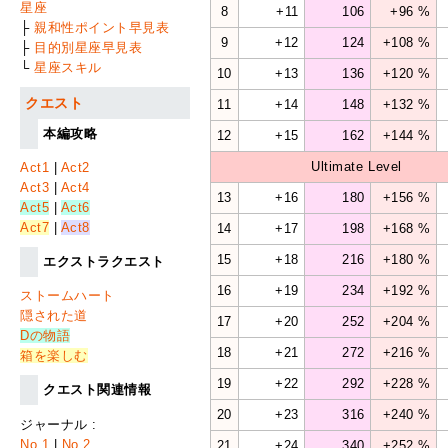
星座
8
+11
106
+96 %
├
親和性ポイント早見表
9
+12
124
+108 %
├
目的別星座早見表
└
星座スキル
10
+13
136
+120 %
クエスト
11
+14
148
+132 %
本編攻略
12
+15
162
+144 %
Ultimate Level
Act1
|
Act2
Act3
|
Act4
13
+16
180
+156 %
Act5
|
Act6
Act7
|
Act8
14
+17
198
+168 %
15
+18
216
+180 %
エクストラクエスト
16
+19
234
+192 %
ストームハート
隠された道
17
+20
252
+204 %
Dの物語
18
+21
272
+216 %
箱を楽しむ
19
+22
292
+228 %
クエスト関連情報
20
+23
316
+240 %
ジャーナル :
No.1
|
No.2
21
+24
340
+252 %