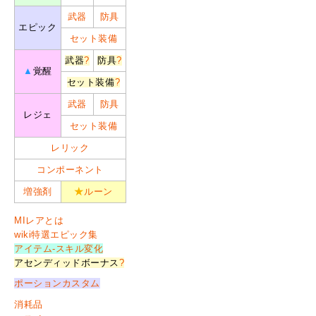
武器
防具
エピック
セット装備
武器
?
防具
?
▲
覚醒
セット装備
?
武器
防具
レジェ
セット装備
レリック
コンポーネント
増強剤
★
ルーン
MIレアとは
wiki特選エピック集
アイテム-スキル変化
アセンディッドボーナス
?
ポーションカスタム
消耗品