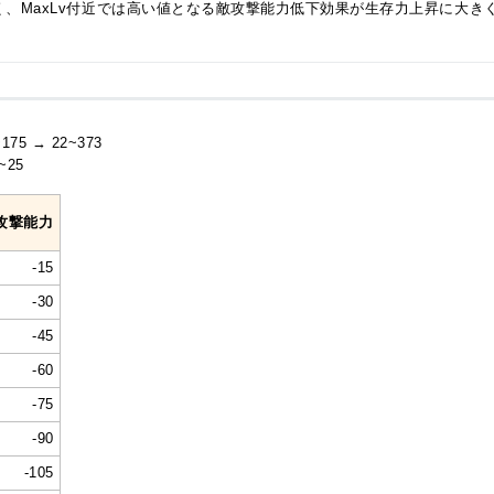
、MaxLv付近では高い値となる敵攻撃能力低下効果が生存力上昇に大き
75 → 22~373
~25
攻撃能力
-15
-30
-45
-60
-75
-90
-105