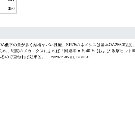
-350
低下の量が多く結構ヤバい性能。SR75のネメシスは基本OA2550程度。ここ
、戦闘のメカニクスによれば「回避率 = 約40 % (および 攻撃ヒット時の
るので重ねれば効果的。 --
2023-11-05 (日) 06:00:45