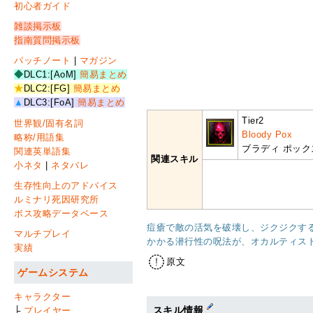
初心者ガイド
雑談掲示板
指南質問掲示板
パッチノート
|
マガジン
◆
DLC1:[AoM]
簡易まとめ
★
DLC2:[FG]
簡易まとめ
▲
DLC3:[FoA]
簡易まとめ
Tier2
世界観/固有名詞
Bloody Pox
略称/用語集
ブラディ ポック
関連英単語集
関連スキル
小ネタ
|
ネタバレ
生存性向上のアドバイス
ルミナリ死因研究所
ボス攻略データベース
痘瘡で敵の活気を破壊し、ジクジクす
マルチプレイ
かかる潜行性の呪法が、オカルティス
実績
原文
ゲームシステム
キャラクター
スキル情報
├
プレイヤー