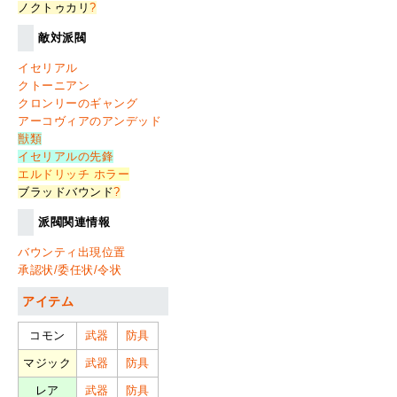
ノクトゥカリ
?
敵対派閥
イセリアル
クトーニアン
クロンリーのギャング
アーコヴィアのアンデッド
獣類
イセリアルの先鋒
エルドリッチ ホラー
ブラッドバウンド
?
派閥関連情報
バウンティ出現位置
承認状/委任状/令状
アイテム
コモン
武器
防具
マジック
武器
防具
レア
武器
防具