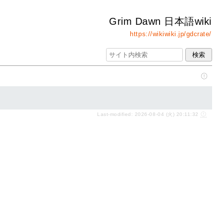
Grim Dawn 日本語wiki
https://wikiwiki.jp/gdcrate/
Last-modified: 2026-08-04 (火) 20:11:32