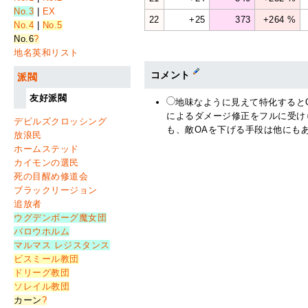
No.3
|
EX
22
+25
373
+264 %
No.4
|
No.5
No.6
?
地名英和リスト
コメント
派閥
友好派閥
地味なように見えて特化するとOA
によるダメージ修正をフルに受けられ
デビルズクロッシング
も、敵OAを下げる手段は他にもあ
放浪民
ホームステッド
カイモンの選民
死の目醒め修道会
ブラックリージョン
追放者
ウグデンボーグ魔女団
バロウホルム
マルマス レジスタンス
ビスミール教団
ドリーグ教団
ソレイル教団
カーン
?