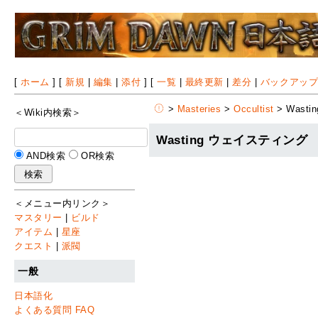
[
ホーム
] [
新規
|
編集
|
添付
] [
一覧
|
最終更新
|
差分
|
バックアッ
>
Masteries
>
Occultist
> Wastin
＜Wiki内検索＞
Wasting ウェイスティング
AND検索
OR検索
＜メニュー内リンク＞
マスタリー
|
ビルド
アイテム
|
星座
クエスト
|
派閥
一般
日本語化
よくある質問 FAQ