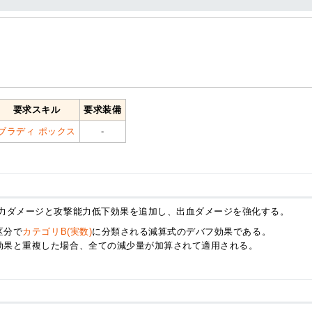
要求スキル
要求装備
ブラディ ポックス
-
力ダメージと攻撃能力低下効果を追加し、出血ダメージを強化する。
区分で
カテゴリB(実数)
に分類される減算式のデバフ効果である。
効果と重複した場合、全ての減少量が加算されて適用される。