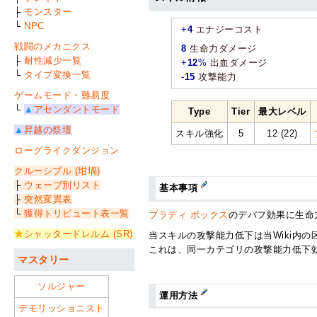
├
モンスター
└
NPC
+
4
エナジーコスト
戦闘のメカニクス
8
生命力ダメージ
├
耐性減少一覧
+
12
%
出血ダメージ
└
タイプ変換一覧
-
15
攻撃能力
ゲームモード・難易度
└
▲
アセンダントモード
Type
Tier
最大レベル
▲
昇越の祭壇
スキル強化
5
12 (22)
ローグライクダンジョン
クルーシブル (坩堝)
├
ウェーブ別リスト
基本事項
├
突然変異表
└
獲得トリビュート表一覧
ブラディ ポックス
のデバフ効果に生命
★
シャッタードレルム (SR)
当スキルの攻撃能力低下は当Wiki内の
これは、同一カテゴリの攻撃能力低下
マスタリー
ソルジャー
運用方法
デモリッショニスト