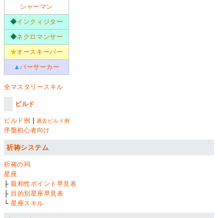
シャーマン
◆
インクィジター
◆
ネクロマンサー
★
オースキーパー
▲
バーサーカー
全マスタリースキル
ビルド
ビルド例
|
過去ビルド例
序盤初心者向け
祈祷システム
祈祷の祠
星座
├
親和性ポイント早見表
├
目的別星座早見表
└
星座スキル