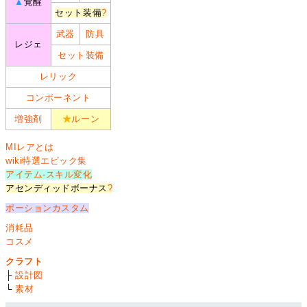
▲
覚醒
セット装備
?
武器
防具
レジェ
セット装備
レリック
コンポーネント
増強剤
★
ルーン
MIレアとは
wiki特選エピック集
アイテム-スキル変化
アセンディッドボーナス
?
ポーションカスタム
消耗品
コスメ
クラフト
├
設計図
└
素材