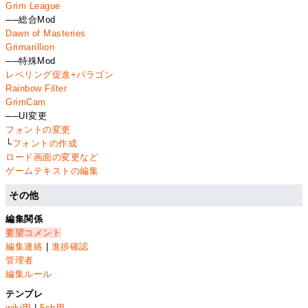
Grim League
──総合Mod
Dawn of Masteries
Grimarillion
──特殊Mod
レベリング促進+パラゴン
Rainbow Filter
GrimCam
──UI変更
フォントの変更
└
フォントの作成
ロード画面の変更など
ゲームテキストの編集
その他
編集関係
要望コメント
編集連絡
|
進捗確認
管理者
編集ルール
テンプレ
wiki用
|
5ch用