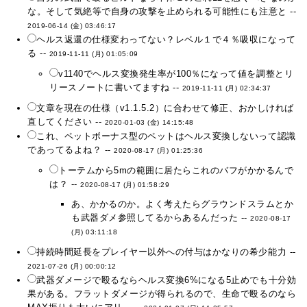
な。そして気絶等で自身の攻撃を止められる可能性にも注意と --
2019-06-14 (金) 03:46:17
ヘルス返還の仕様変わってない？レベル１で４％吸収になって
る --
2019-11-11 (月) 01:05:09
v1140でヘルス変換発生率が100％になって値を調整とリ
リースノートに書いてますね --
2019-11-11 (月) 02:34:37
文章を現在の仕様（v1.1.5.2）に合わせて修正、おかしければ
直してください --
2020-01-03 (金) 14:15:48
これ、ペットボーナス型のペットはヘルス変換しないって認識
であってるよね？ --
2020-08-17 (月) 01:25:36
トーテムから5mの範囲に居たらこれのバフがかかるんで
は？ --
2020-08-17 (月) 01:58:29
あ、かかるのか。よく考えたらグラウンドスラムとか
も武器ダメ参照してるからあるんだった --
2020-08-17
(月) 03:11:18
持続時間延長をプレイヤー以外への付与はかなりの希少能力 --
2021-07-26 (月) 00:00:12
武器ダメージで殴るならヘルス変換6%になる5止めでも十分効
果がある。フラットダメージが得られるので、生命で殴るのなら