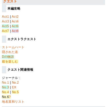
クエスト
本編攻略
Act1
|
Act2
Act3
|
Act4
Act5
|
Act6
Act7
|
Act8
エクストラクエスト
ストームハート
隠された道
Dの物語
箱を楽しむ
クエスト関連情報
ジャーナル :
No.1
|
No.2
No.3
|
EX
No.4
|
No.5
No.6
?
地名英和リスト