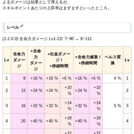
よるダメージは結果として増えるが、
スキルポイントあたりの上昇率はまずまずといったところ。
レベル
(1.2.0.0)
生命力ダメージ Lv1-22/ 7~90 → 8~112
+生命
生命力
+出血ダメー
力
+生命力減衰 /
ヘルス変
Lv
ダメー
ジ /
Lv
ダメー
+持続時間
換
ジ
+持続時間
ジ
1
8
+16 %
+16 %
+6 %
+16 %
+6 %
4 %
1
+10
+10
2
12
+24 %
+24 %
+24 %
2
%
%
+14
+14
3
16
+32 %
+32 %
+32 %
5 %
3
%
%
+18
+18
4
20
+40 %
+40 %
+40 %
4
%
%
+22
+22