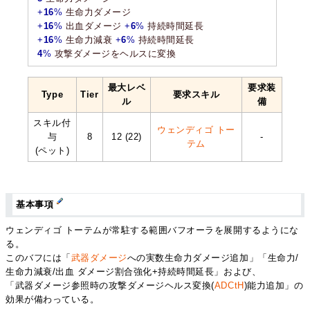
+
16
%
生命力ダメージ
+
16
%
出血ダメージ
+
6
%
持続時間延長
+
16
%
生命力減衰
+
6
%
持続時間延長
4
%
攻撃ダメージをヘルスに変換
最大レベ
要求装
Type
Tier
要求スキル
ル
備
スキル付
ウェンディゴ トー
与
8
12 (22)
-
テム
(ペット)
基本事項
ウェンディゴ トーテムが常駐する範囲バフオーラを展開するようにな
る。
このバフには「
武器ダメージ
への実数生命力ダメージ追加」「生命力/
生命力減衰/出血 ダメージ割合強化+持続時間延長」および、
「武器ダメージ参照時の攻撃ダメージヘルス変換(
ADCtH
)能力追加」の
効果が備わっている。