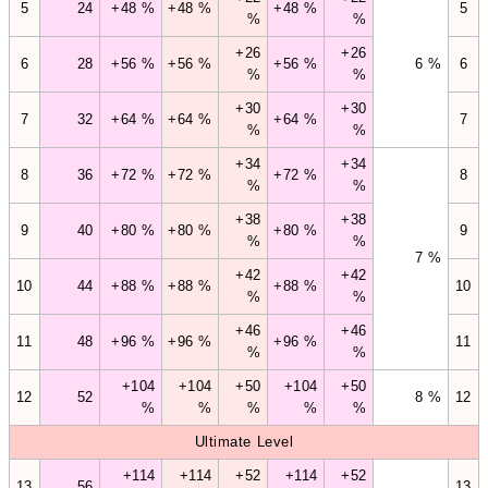
5
24
+48 %
+48 %
+48 %
5
%
%
+26
+26
6
28
+56 %
+56 %
+56 %
6 %
6
%
%
+30
+30
7
32
+64 %
+64 %
+64 %
7
%
%
+34
+34
8
36
+72 %
+72 %
+72 %
8
%
%
+38
+38
9
40
+80 %
+80 %
+80 %
9
%
%
7 %
+42
+42
10
44
+88 %
+88 %
+88 %
10
%
%
+46
+46
11
48
+96 %
+96 %
+96 %
11
%
%
+104
+104
+50
+104
+50
12
52
8 %
12
%
%
%
%
%
Ultimate Level
+114
+114
+52
+114
+52
13
56
13