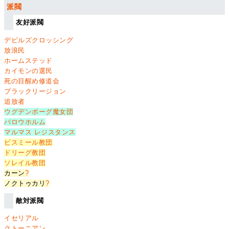
派閥
友好派閥
デビルズクロッシング
放浪民
ホームステッド
カイモンの選民
死の目醒め修道会
ブラックリージョン
追放者
ウグデンボーグ魔女団
バロウホルム
マルマス レジスタンス
ビスミール教団
ドリーグ教団
ソレイル教団
カーン
?
ノクトゥカリ
?
敵対派閥
イセリアル
クトーニアン