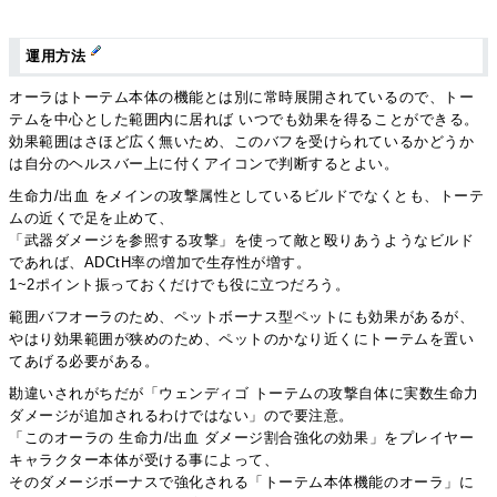
運用方法
オーラはトーテム本体の機能とは別に常時展開されているので、トー
テムを中心とした範囲内に居れば いつでも効果を得ることができる。
効果範囲はさほど広く無いため、このバフを受けられているかどうか
は自分のヘルスバー上に付くアイコンで判断するとよい。
生命力/出血 をメインの攻撃属性としているビルドでなくとも、トーテ
ムの近くで足を止めて、
「武器ダメージを参照する攻撃」を使って敵と殴りあうようなビルド
であれば、ADCtH率の増加で生存性が増す。
1~2ポイント振っておくだけでも役に立つだろう。
範囲バフオーラのため、ペットボーナス型ペットにも効果があるが、
やはり効果範囲が狭めのため、ペットのかなり近くにトーテムを置い
てあげる必要がある。
勘違いされがちだが「ウェンディゴ トーテムの攻撃自体に実数生命力
ダメージが追加されるわけではない」ので要注意。
「このオーラの 生命力/出血 ダメージ割合強化の効果」をプレイヤー
キャラクター本体が受ける事によって、
そのダメージボーナスで強化される「トーテム本体機能のオーラ」に