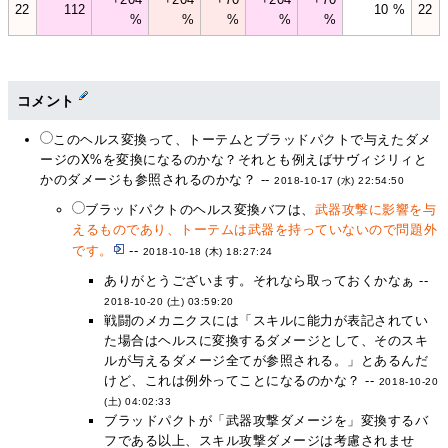
22
112
10 %
22
%
%
%
%
%
コメント
このヘルス変換って、トーテムとブラッドパクトで与えたダメ
ージのX%を変換になるのかな？それとも例えばサヴィジリィと
かのダメージも参照されるのかな？ --
2018-10-17 (水) 22:54:50
ブラッドパクトのヘルス変換バフは、
武器攻撃に影響を与
えるものであり、トーテムは武器を持っていないので問題外
です。
--
2018-10-18 (木) 18:27:24
ありがとうございます。それなら取っておくかなぁ --
2018-10-20 (土) 03:59:20
戦闘のメカニクスには「スキルに能力が表記されてい
た場合はヘルスに変換するダメージとして、そのスキ
ルが与えるダメージ全てが参照される。」とあるんだ
けど、これは例外ってことになるのかな？ --
2018-10-20
(土) 04:02:33
ブラッドパクトが「武器攻撃ダメージを」変換するバ
フである以上、スキル攻撃ダメージは考慮されませ