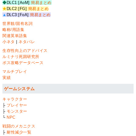
◆
DLC1:[AoM]
簡易まとめ
★
DLC2:[FG]
簡易まとめ
▲
DLC3:[FoA]
簡易まとめ
世界観/固有名詞
略称/用語集
関連英単語集
小ネタ
|
ネタバレ
生存性向上のアドバイス
ルミナリ死因研究所
ボス攻略データベース
マルチプレイ
実績
ゲームシステム
キャラクター
├
プレイヤー
├
モンスター
└
NPC
戦闘のメカニクス
├
耐性減少一覧