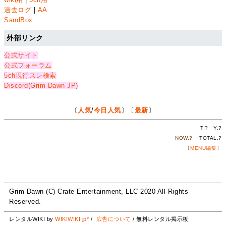
過去ログ
|
AA
SandBox
外部リンク
公式サイト
公式フォーラム
5ch現行スレ検索
Discord(Grim Dawn JP)
〔
人気
/
今日人気
〕〔
最新
〕
T.
?
Y.
?
NOW.
?
TOTAL.
?
〔
MENU編集
〕
Grim Dawn (C) Crate Entertainment, LLC 2020 All Rights
Reserved.
レンタルWIKI by
WIKIWIKI.jp*
/
広告について
/ 無料レンタル掲示板