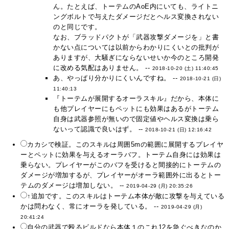
ん。たとえば、トーテムのAoE内にいても、ライトニ
ングボルトで与えたダメージだとヘルス変換されない
のと同じです。
なお、ブラッドパクトが「武器攻撃ダメージを」と書
かない点については以前からわかりにくいとの批判が
ありますが、大騒ぎにならないせいか今のところ開発
に改める気配はありません。 --
2018-10-20 (土) 11:40:45
あ、やっぱり分かりにくいんですね。 --
2018-10-21 (日)
11:40:13
『トーテムが展開するオーラスキル』だから、本体に
も他プレイヤーにもペットにも効果はあるがトーテム
自身は武器参照が無いので固定値やヘルス変換は乗ら
ないって認識で良いはず。 --
2018-10-21 (日) 12:16:42
カカシで検証。このスキルは周囲5mの範囲に展開するプレイヤ
ーとペットに効果を与えるオーラバフ。トーテム自身には効果は
乗らない。プレイヤーがこのバフを受けると間接的にトーテムの
ダメージが増加するが、プレイヤーがオーラ範囲外に出るとトー
テムのダメージは増加しない。 --
2019-04-29 (月) 20:35:26
↑追加です。このスキルはトーテム本体が敵に攻撃を与えている
かは問わなく、常にオーラを発している。 --
2019-04-29 (月)
20:41:24
自分の武器で殴るビルドなら本体１のこれ12を急ぐべきなのか