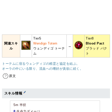
Tier5
Tier8
関連スキ
Wendigo Totem
Blood Pact
→
ル
ウェンディゴ トーテ
ブラッド パク
ム
ト
トーテムに宿るウェンディゴの精霊と協定を結ぶ。
オーラの中にいる限り、流血への嗜好が貪欲に続く。
原文
スキル情報
5m 半径
8
生命力ダメージ