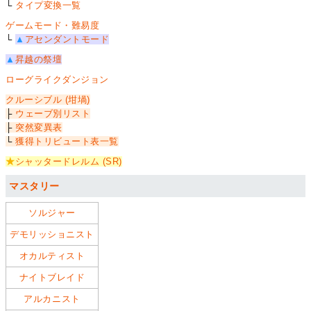
└
タイプ変換一覧
ゲームモード・難易度
└
▲
アセンダントモード
▲
昇越の祭壇
ローグライクダンジョン
クルーシブル (坩堝)
├
ウェーブ別リスト
├
突然変異表
└
獲得トリビュート表一覧
★
シャッタードレルム (SR)
マスタリー
ソルジャー
デモリッショニスト
オカルティスト
ナイトブレイド
アルカニスト