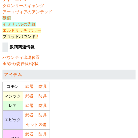
クロンリーのギャング
アーコヴィアのアンデッド
獣類
イセリアルの先鋒
エルドリッチ ホラー
ブラッドバウンド
?
派閥関連情報
バウンティ出現位置
承認状/委任状/令状
アイテム
コモン
武器
防具
マジック
武器
防具
レア
武器
防具
武器
防具
エピック
セット装備
武器
防具