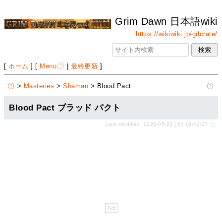
Grim Dawn 日本語wiki
https://wikiwiki.jp/gdcrate/
[
ホーム
] [
Menu
|
最終更新
]
>
Masteries
>
Shaman
> Blood Pact
Blood Pact ブラッド パクト
Last-modified: 2026-05-23 (土) 18:43:27