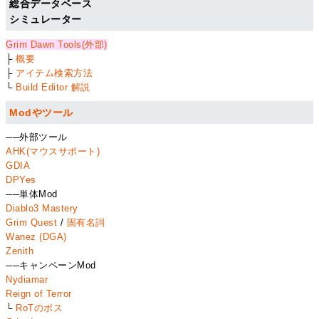
総合データベース
シミュレーター
Grim Dawn Tools(外部)
├
概要
├
アイテム検索方法
└
Build Editor 解説
Modやツール
──外部ツール
AHK(マウスサポート)
GDIA
DPYes
──単体Mod
Diablo3 Mastery
Grim Quest
/
固有名詞
Wanez (DGA)
Zenith
──キャンペーンMod
Nydiamar
Reign of Terror
└
RoTのボス