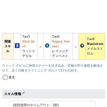
Tier3
Tier5
Tier8
関連
Wind De
Raging Tem
Maelstrom
スキ
vil
→
pest
→
メイルスト
ル
ウィンド
レイジング
ロム
デビル
テンペスト
ウィンド デビルに静電エナジーを注ぎ込み、究極の空の激怒を解放さ
せて、近くの敵をライトニング ボルトで打ちのめす。
原文
スキル情報
(初回使用のタイムアウト : 1秒)