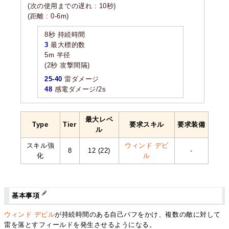
(次の使用までの遅れ : 10秒)
(距離 : 0-6m)
8秒 持続時間
3
最大標的数
5m 半径
(2秒 攻撃間隔)
25-40
雷ダメージ
48
感電ダメージ/2s
最大レベ
Type
Tier
要求スキル
要求装備
ル
スキル強
ウィンド デビ
8
12 (22)
-
化
ル
基本事項
ウィンド デビル
が持続時間のある自己バフをかけ、複数の敵に対して
雷を落とすフィールドを発生させるようになる。