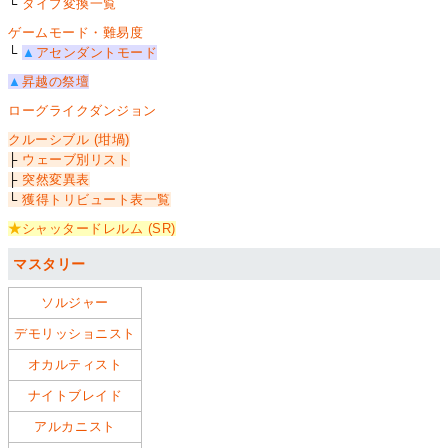
└
タイプ変換一覧
ゲームモード・難易度
└
▲
アセンダントモード
▲
昇越の祭壇
ローグライクダンジョン
クルーシブル (坩堝)
├
ウェーブ別リスト
├
突然変異表
└
獲得トリビュート表一覧
★
シャッタードレルム (SR)
マスタリー
ソルジャー
デモリッショニスト
オカルティスト
ナイトブレイド
アルカニスト