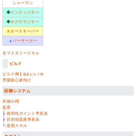
シャーマン
◆
インクィジター
◆
ネクロマンサー
★
オースキーパー
▲
バーサーカー
全マスタリースキル
ビルド
ビルド例
|
過去ビルド例
序盤初心者向け
祈祷システム
祈祷の祠
星座
├
親和性ポイント早見表
├
目的別星座早見表
└
星座スキル