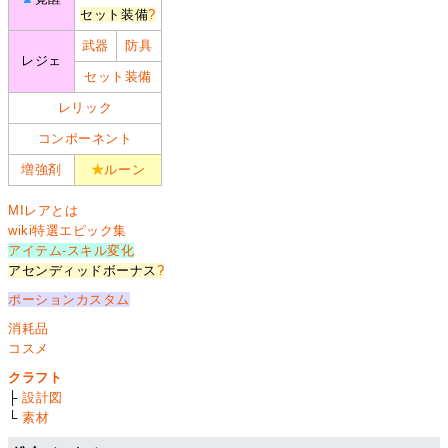
セット装備
?
武器
防具
レジェ
セット装備
レリック
コンポーネント
増強剤
★
ルーン
MIレアとは
wiki特選エピック集
アイテム-スキル変化
アセンディッドボーナス
?
ポーションカスタム
消耗品
コスメ
クラフト
├
設計図
└
素材