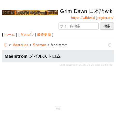
Grim Dawn 日本語wiki
https://wikiwiki.jp/gdcrate/
[
ホーム
] [
Menu
|
最終更新
]
>
Masteries
>
Shaman
> Maelstrom
Maelstrom メイルストロム
Last-modified: 2026-05-27 (水) 00:05:52