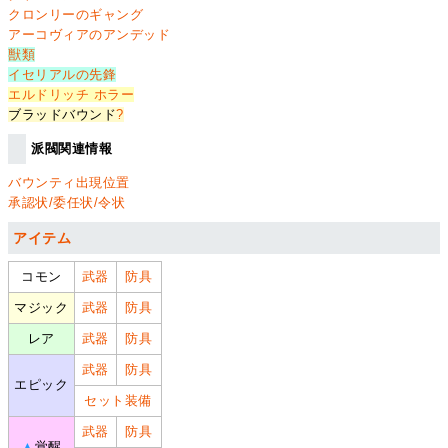
クロンリーのギャング
アーコヴィアのアンデッド
獣類
イセリアルの先鋒
エルドリッチ ホラー
ブラッドバウンド
?
派閥関連情報
バウンティ出現位置
承認状/委任状/令状
アイテム
コモン
武器
防具
マジック
武器
防具
レア
武器
防具
武器
防具
エピック
セット装備
武器
防具
▲
覚醒