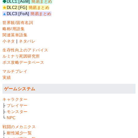
◆
DLC1:[AoM]
簡易まとめ
★
DLC2:[FG]
簡易まとめ
▲
DLC3:[FoA]
簡易まとめ
世界観/固有名詞
略称/用語集
関連英単語集
小ネタ
|
ネタバレ
生存性向上のアドバイス
ルミナリ死因研究所
ボス攻略データベース
マルチプレイ
実績
ゲームシステム
キャラクター
├
プレイヤー
├
モンスター
└
NPC
戦闘のメカニクス
├
耐性減少一覧