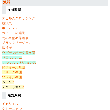
派閥
友好派閥
デビルズクロッシング
放浪民
ホームステッド
カイモンの選民
死の目醒め修道会
ブラックリージョン
追放者
ウグデンボーグ魔女団
バロウホルム
マルマス レジスタンス
ビスミール教団
ドリーグ教団
ソレイル教団
カーン
?
ノクトゥカリ
?
敵対派閥
イセリアル
クトーニアン