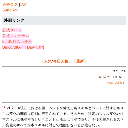
過去ログ
|
AA
SandBox
外部リンク
公式サイト
公式フォーラム
5ch現行スレ検索
Discord(Grim Dawn JP)
〔
人気
/
今日人気
〕〔
最新
〕
T.
?
Y.
?
NOW.
?
TOTAL.
?
〔
MENU編集
〕
*1
v1.2.1.6現在における話。ペットが備える各スキルとペットに対する各ス
キル変化の関係は個別に設定されている。そのため、特定のスキル変化だけ
本スキルに機能するということも仕様上は可能であり、今後実装されるスキ
ル変化のすべてが本スキルに対して機能しないとは限らない。