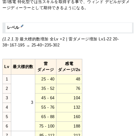
雷/感電 特化型では当スキルを取得する事で、ウィンド デビルがダメ
ージディーラーとして期待できるようになる。
レベル
(1.2.1.3)
最大標的数増加 全Lv +2 | 雷ダメージ増加 Lv1-22 20-
38~167-195 → 25-40~235-302
雷
感電
Lv
最大標的数
ダメージ
ダメージ/2s
1
25 - 40
48
2
35 - 52
76
3
45 - 64
104
3
4
55 - 76
132
5
65 - 88
160
6
75 - 100
188
7
85 - 112
212