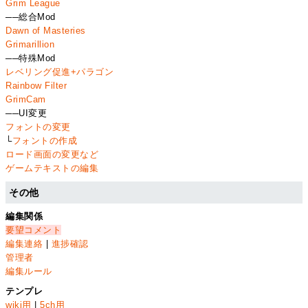
Grim League
──総合Mod
Dawn of Masteries
Grimarillion
──特殊Mod
レベリング促進+パラゴン
Rainbow Filter
GrimCam
──UI変更
フォントの変更
└
フォントの作成
ロード画面の変更など
ゲームテキストの編集
その他
編集関係
要望コメント
編集連絡
|
進捗確認
管理者
編集ルール
テンプレ
wiki用
|
5ch用