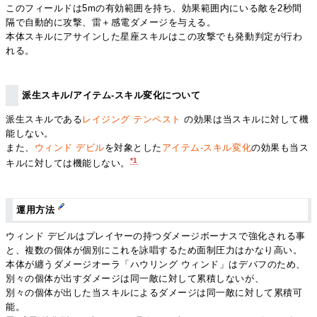
このフィールドは5mの有効範囲を持ち、効果範囲内にいる敵を2秒間
隔で自動的に攻撃、雷＋感電ダメージを与える。
本体スキルにアサインした星座スキルはこの攻撃でも発動判定が行わ
れる。
派生スキル/アイテム-スキル変化について
派生スキルである
レイジング テンペスト
の効果は当スキルに対して機
能しない。
また、
ウィンド デビル
を対象とした
アイテム-スキル変化
の効果も当ス
*1
キルに対しては機能しない。
運用方法
ウィンド デビルはプレイヤーの持つダメージボーナスで強化される事
と、複数の個体が個別にこれを詠唱するため面制圧力はかなり高い。
本体が纏うダメージオーラ「ハウリング ウィンド」はデバフのため、
別々の個体が出すダメージは同一敵に対して累積しないが、
別々の個体が出した当スキルによるダメージは同一敵に対して累積可
能。