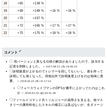
18
+65
+139 %
19
+68
+148 %
+16 %
+16 %
20
+70
+157 %
21
+72
+166 %
+17 %
+17 %
22
+75
+175 %
+18 %
+18 %
コメント
現バージョンと異なる仕様の解説がありましたので、該当する
記述を削除しました。 --
2017-08-21 (月) 19:00:10
詠唱速度が上がるのでトレマーを回してもいいし、盾を持って
詠唱しても強くなった。排他以外で詠唱速度上げるのは地味に貴
重。 --
2018-02-22 (木) 21:17:21
フォースウェイブマンのDPSが勝手に上がってたのはこれ
か --
2018-02-23 (金) 00:31:39
フィールドコマンド共々ソルジャーの器用さを支える。他マス
タリーの属性特化したスキルの補正には及ばないが、全ダメージ