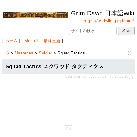
Grim Dawn 日本語wiki
https://wikiwiki.jp/gdcrate/
[
ホーム
] [
Menu
|
最終更新
]
>
Masteries
>
Soldier
> Squad Tactics
Squad Tactics スクワッド タクティクス
Last-modified: 2026-05-23 (土) 18:21:20