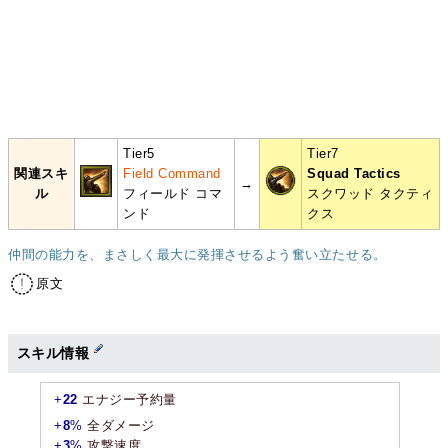
Tier5
Tier7
関連スキ
Field Command
Squad Tactics
→
ル
フィールド コマ
スクワッド タクティ
ンド
クス
仲間の能力を、まさしく最大に発揮させるよう奮い立たせる。
原文
スキル情報
+
22
エナジー予約量
+
8
%
全ダメージ
+
3
%
攻撃速度