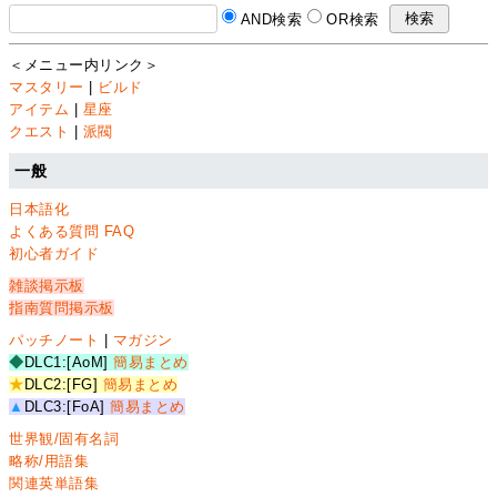
AND検索
OR検索
＜メニュー内リンク＞
マスタリー
|
ビルド
アイテム
|
星座
クエスト
|
派閥
一般
日本語化
よくある質問 FAQ
初心者ガイド
雑談掲示板
指南質問掲示板
パッチノート
|
マガジン
◆
DLC1:[AoM]
簡易まとめ
★
DLC2:[FG]
簡易まとめ
▲
DLC3:[FoA]
簡易まとめ
世界観/固有名詞
略称/用語集
関連英単語集