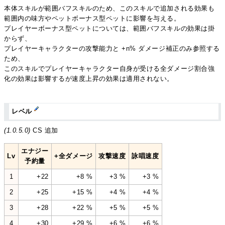
本体スキルが範囲バフスキルのため、このスキルで追加される効果も
範囲内の味方やペットボーナス型ペットに影響を与える。
プレイヤーボーナス型ペットについては、範囲バフスキルの効果は掛
からず、
プレイヤーキャラクターの攻撃能力と +n% ダメージ補正のみ参照する
ため、
このスキルでプレイヤーキャラクター自身が受ける全ダメージ割合強
化の効果は影響するが速度上昇の効果は適用されない。
レベル
(1.0.5.0)
CS 追加
エナジー
Lv
+全ダメージ
攻撃速度
詠唱速度
予約量
1
+22
+8 %
+3 %
+3 %
2
+25
+15 %
+4 %
+4 %
3
+28
+22 %
+5 %
+5 %
4
+30
+29 %
+6 %
+6 %