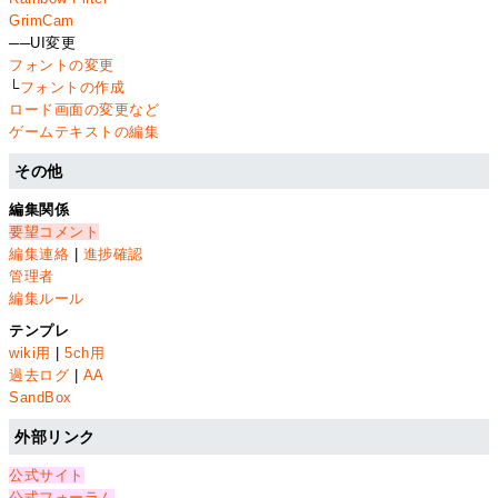
GrimCam
──UI変更
フォントの変更
└
フォントの作成
ロード画面の変更など
ゲームテキストの編集
その他
編集関係
要望コメント
編集連絡
|
進捗確認
管理者
編集ルール
テンプレ
wiki用
|
5ch用
過去ログ
|
AA
SandBox
外部リンク
公式サイト
公式フォーラム