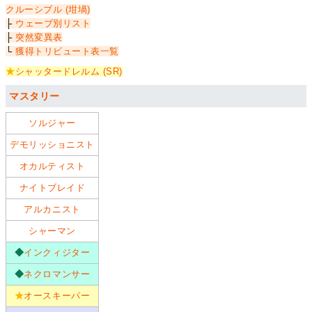
クルーシブル (坩堝)
├
ウェーブ別リスト
├
突然変異表
└
獲得トリビュート表一覧
★
シャッタードレルム (SR)
マスタリー
ソルジャー
デモリッショニスト
オカルティスト
ナイトブレイド
アルカニスト
シャーマン
◆
インクィジター
◆
ネクロマンサー
★
オースキーパー