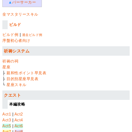
▲
バーサーカー
全マスタリースキル
ビルド
ビルド例
|
過去ビルド例
序盤初心者向け
祈祷システム
祈祷の祠
星座
├
親和性ポイント早見表
├
目的別星座早見表
└
星座スキル
クエスト
本編攻略
Act1
|
Act2
Act3
|
Act4
Act5
|
Act6
Act7
|
Act8