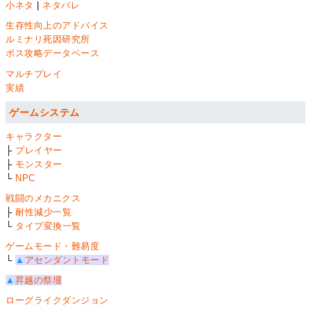
小ネタ
|
ネタバレ
生存性向上のアドバイス
ルミナリ死因研究所
ボス攻略データベース
マルチプレイ
実績
ゲームシステム
キャラクター
├
プレイヤー
├
モンスター
└
NPC
戦闘のメカニクス
├
耐性減少一覧
└
タイプ変換一覧
ゲームモード・難易度
└
▲
アセンダントモード
▲
昇越の祭壇
ローグライクダンジョン