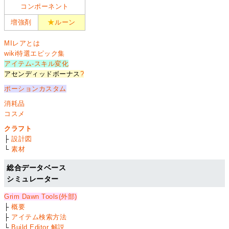
コンポーネント
増強剤
★
ルーン
MIレアとは
wiki特選エピック集
アイテム-スキル変化
アセンディッドボーナス
?
ポーションカスタム
消耗品
コスメ
クラフト
├
設計図
└
素材
総合データベース
シミュレーター
Grim Dawn Tools(外部)
├
概要
├
アイテム検索方法
└
Build Editor 解説