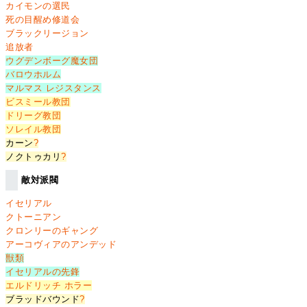
カイモンの選民
死の目醒め修道会
ブラックリージョン
追放者
ウグデンボーグ魔女団
バロウホルム
マルマス レジスタンス
ビスミール教団
ドリーグ教団
ソレイル教団
カーン
?
ノクトゥカリ
?
敵対派閥
イセリアル
クトーニアン
クロンリーのギャング
アーコヴィアのアンデッド
獣類
イセリアルの先鋒
エルドリッチ ホラー
ブラッドバウンド
?