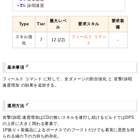
+
3
%
詠唱速度
最大レベ
要求装
Type
Tier
要求スキル
ル
備
スキル強
フィールド コマン
7
12 (22)
-
化
ド
基本事項
フィールド コマンド に対して、全ダメージの割合強化 と 攻撃/詠唱
速度増加 の効果を追加する。
運用方法
攻撃/詠唱 速度増加はCDの無いスキルを連打し続けるビルドではDPS
の上昇に大きく関わる要素で、
1P振り＋装備品によるボーナスでのブーストだけでも着実に恩恵を得
られる縁の下の力持ち的存在。