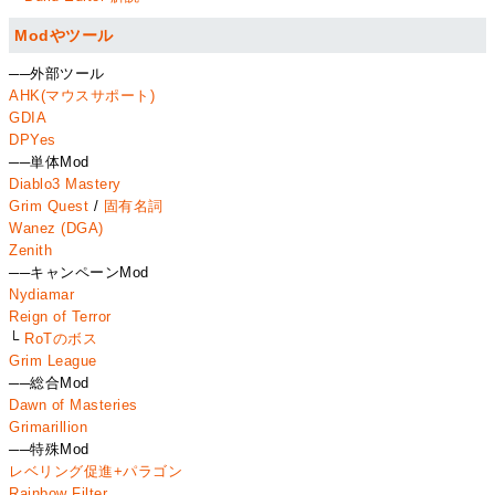
Modやツール
──外部ツール
AHK(マウスサポート)
GDIA
DPYes
──単体Mod
Diablo3 Mastery
Grim Quest
/
固有名詞
Wanez (DGA)
Zenith
──キャンペーンMod
Nydiamar
Reign of Terror
└
RoTのボス
Grim League
──総合Mod
Dawn of Masteries
Grimarillion
──特殊Mod
レベリング促進+パラゴン
Rainbow Filter