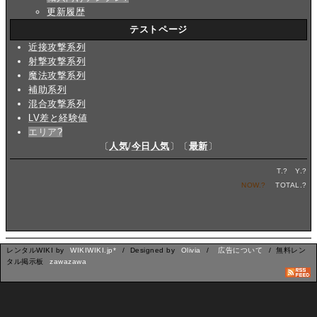
更新履歴
テストページ
近接攻撃系列
射撃攻撃系列
魔法攻撃系列
補助系列
混合攻撃系列
LV差と経験値
エリア
?
〔
人気
/
今日人気
〕〔
最新
〕
T.
?
Y.
?
NOW.
?
TOTAL.
?
レンタルWIKI by
WIKIWIKI.jp*
/ Designed by
Olivia
/
広告について
/ 無料レン
タル掲示板
zawazawa