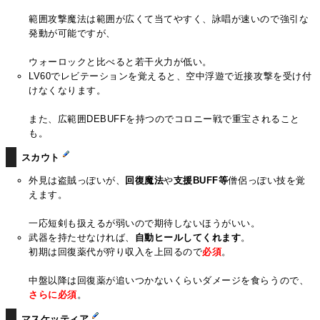
範囲攻撃魔法は範囲が広くて当てやすく、詠唱が速いので強引な
発動が可能ですが、
ウォーロックと比べると若干火力が低い。
LV60でレビテーションを覚えると、空中浮遊で近接攻撃を受け付
けなくなります。
また、広範囲DEBUFFを持つのでコロニー戦で重宝されること
も。
スカウト
外見は盗賊っぽいが、
回復魔法
や
支援BUFF等
僧侶っぽい技を覚
えます。
一応短剣も扱えるが弱いので期待しないほうがいい。
武器を持たせなければ、
自動ヒールしてくれます
。
初期は回復薬代が狩り収入を上回るので
必須
。
中盤以降は回復薬が追いつかないくらいダメージを食らうので、
さらに必須
。
マスケッティア