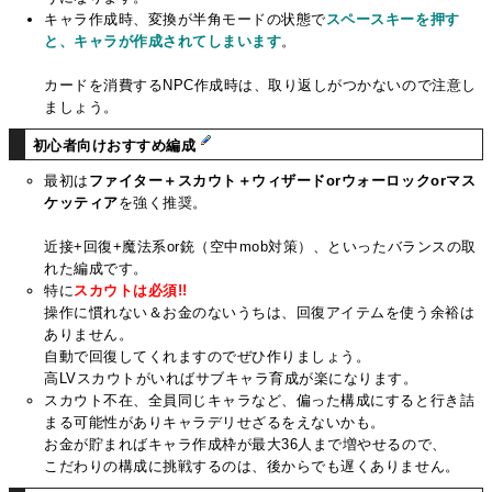
キャラ作成時、変換が半角モードの状態で
スペースキーを押す
と、キャラが作成されてしまいます
。
カードを消費するNPC作成時は、取り返しがつかないので注意し
ましょう。
初心者向けおすすめ編成
最初は
ファイター＋スカウト＋ウィザードorウォーロックorマス
ケッティア
を強く推奨。
近接+回復+魔法系or銃（空中mob対策）、といったバランスの取
れた編成です。
特に
スカウトは必須!!
操作に慣れない＆お金のないうちは、回復アイテムを使う余裕は
ありません。
自動で回復してくれますのでぜひ作りましょう。
高LVスカウトがいればサブキャラ育成が楽になります。
スカウト不在、全員同じキャラなど、偏った構成にすると行き詰
まる可能性がありキャラデリせざるをえないかも。
お金が貯まればキャラ作成枠が最大36人まで増やせるので、
こだわりの構成に挑戦するのは、後からでも遅くありません。