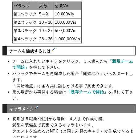
バラック
人数
必要Vis
第1バラック
5～9
10,000Vis
第2バラック
10～18
100,000Vis
第3バラック
19～27
500,000Vis
第4バラック
28～36
1,000,000Vis
チームを編成するには
チームに入れたいキャラをクリック。３人選んだら
「新規チーム
で開始」
を押して下さい。
バラックでチームを再編成した場合「開始地点」からスタートし
ます。
「開始地点」は案内兵に話しかける事で変更できます。
元の場所から再開する場合は
「既存チームで開始」
を押して下さ
い。
キャラメイク
初期は５職業×性別から選択、４人まで作成可能。
髪型を装備品で変更できるキャラもいます。
クエストを進めるとNPC（と同じ外見のキャラ）が作成できるよ
うになります。