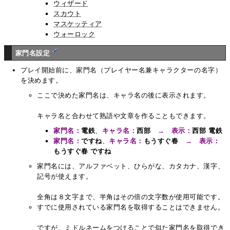
ウィザード
スカウト
マスケッティア
ウォーロック
家門名設定
プレイ開始前に、家門名（プレイヤー名兼キャラクターの名字）
を決めます。
ここで決めた家門名は、キャラ名の後に表示されます。
キャラ名と合わせて熟語や文章を作ることもできます。
家門名：
電鉄
、
キャラ名：
西部
→ 表示：
西部 電鉄
家門名：
ですね
、
キャラ名：
もうすぐ春
→ 表示：
もうすぐ春 ですね
家門名には、アルファベット、ひらがな、カタカナ、漢字、
記号が使えます。
全角は８文字まで、半角はその倍の文字数が使用可能です。
すでに使用されている家門名を取得することはできません。
ですが、ミドルネームをつけることで似た家門名を取得でき