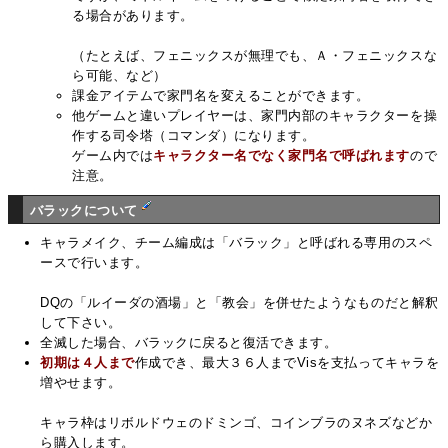
る場合があります。
（たとえば、フェニックスが無理でも、Ａ・フェニックスな
ら可能、など）
課金アイテムで家門名を変えることができます。
他ゲームと違いプレイヤーは、家門内部のキャラクターを操
作する司令塔（コマンダ）になります。
ゲーム内では
キャラクター名でなく家門名で呼ばれます
ので
注意。
バラックについて
キャラメイク、チーム編成は「バラック」と呼ばれる専用のスペ
ースで行います。
DQの「ルイーダの酒場」と「教会」を併せたようなものだと解釈
して下さい。
全滅した場合、バラックに戻ると復活できます。
初期は４人まで
作成でき、最大３６人までVisを支払ってキャラを
増やせます。
キャラ枠はリボルドウェのドミンゴ、コインブラのヌネズなどか
ら購入します。