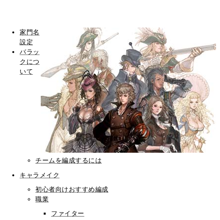
家門名
設定
バラッ
クにつ
いて
チームを編成するには
キャラメイク
初心者向けおすすめ編成
職業
ファイター