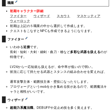
職業
初期キャラクター詳細
ファイター
ウィザード
スカウト
マスケッティア
ウォーロック
初期は上記の５職業の中から選択して作成します。
クエストをこなすとNPCも作成できるようになります。
ファイター
いわゆる
近接
です。
長剣・短剣・大剣・細剣・曲刀・槍など
多彩な武器を扱える
のが
特徴です。
LV24から一応短銃も扱えるが、命中率が低いので弱い。
状況に応じて持たせる武器とスタンスの組み合わせを変えれば、
通常攻撃主体・範囲技主体・壁役になったりします。
プロヴォーグというmobをかき集める技があるので、範囲魔法キ
ャラと相性がいいです。
ウィザード
超能力系魔法職
。DEBUFFや足止め技を多く覚えます。