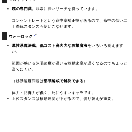
銃の専門職
。非常に長いリーチを持っています。
コンセントレートという命中率補正技があるので、命中の低い二
丁拳銃スタンスも使いこなせます。
ウォーロック
属性系魔法職
。
低コスト高火力な攻撃魔法
をいろいろ覚えます
が、
範囲が狭い＆詠唱速度が遅い＆移動速度が遅くなるのでちょっと
当てにくい。
（移動速度問題は
部隊編成で解決できる
）
体力・防御力が低く、死にやすいキャラです。
上位スタンスは移動速度が下がるので、切り替えが重要。