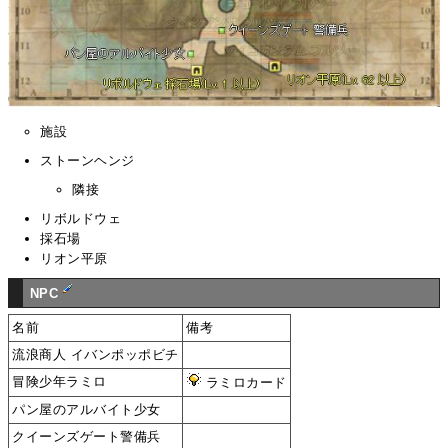
施設
ストーンヘンジ
隣接
リボルドウェ
採石場
リオン平原
NPC
名前
備考
流浪商人 イバンポッポビチ
冒険少年ラミロ
ラミロカード
パン屋のアルバイト少女
クイーンズゲート警備兵