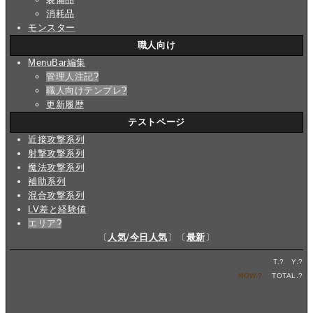
消耗品
モンスター
職人向け
MenuBar編集
管理人注記
?
職人向けテンプレ
?
更新履歴
テストページ
近接攻撃系列
射撃攻撃系列
魔法攻撃系列
補助系列
混合攻撃系列
LV差と経験値
エリア
?
〔
人気
/
今日人気
〕〔
最新
〕
T.
?
Y.
?
NOW.
?
TOTAL.
?