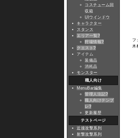
コスチューム回
収箱
UIウインドウ
キャラクター
スタンス
エリア一覧
?
フ
狩場情報
?
木
クエスト
?
アイテム
装備品
消耗品
モンスター
職人向け
MenuBar編集
管理人注記
?
職人向けテンプ
レ
?
更新履歴
テストページ
近接攻撃系列
射撃攻撃系列