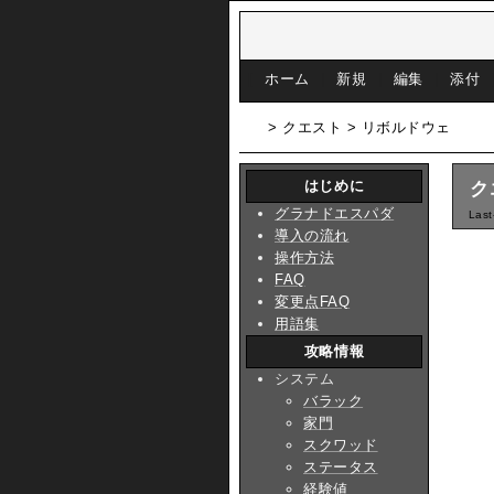
[
ホーム
|
新規
|
編集
|
添付
> クエスト > リボルドウェ
はじめに
ク
グラナドエスパダ
Last
導入の流れ
操作方法
FAQ
変更点FAQ
用語集
攻略情報
システム
バラック
家門
スクワッド
ステータス
経験値