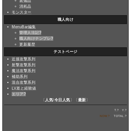
装備品
消耗品
モンスター
職人向け
MenuBar編集
管理人注記
?
職人向けテンプレ
?
更新履歴
テストページ
近接攻撃系列
射撃攻撃系列
魔法攻撃系列
補助系列
混合攻撃系列
LV差と経験値
エリア
?
〔
人気
/
今日人気
〕〔
最新
〕
T.
?
Y.
?
NOW.
?
TOTAL.
?