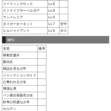
リーフィングロック
Lv.6
ストライブサーベルボア
Lv.6
マンドレリア
Lv.6
タイガーホーネット
Lv.7
空中
ヒルジャイアント
Lv.6
ボス
NPC
名前
備考
移動支援兵
案内兵
雑誌を見る少年
ジャンクションガイド
心奪われる少女
博識な男
パン屋出張販売少女
好奇心旺盛な少年
セルデン