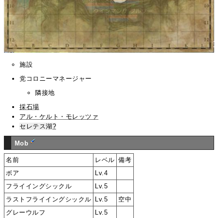
施設
党コロニーマネージャー
隣接地
採石場
アル・ケルト・モレッツァ
セレテス湖
?
Mob
名前
レベル
備考
ボア
Lv.4
フライイングシックル
Lv.5
ラストフライイングシックル
Lv.5
空中
グレーウルフ
Lv.5