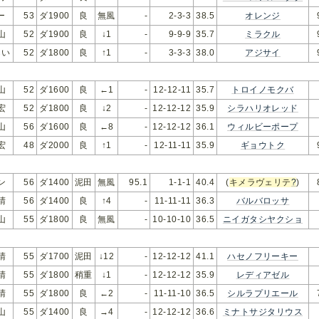
ー
53
ダ1900
良
無風
-
2-3-3
38.5
オレンジ
山
52
ダ1900
良
↓1
-
9-9-9
35.7
ミラクル
らい
52
ダ1800
良
↑1
-
3-3-3
38.0
アジサイ
山
52
ダ1600
良
←1
-
12-12-11
35.7
トロイノモクバ
宏
52
ダ1800
良
↓2
-
12-12-12
35.9
シラハリオレッド
山
56
ダ1600
良
←8
-
12-12-12
36.1
ウィルビーポープ
宏
48
ダ2000
良
↑1
-
12-11-11
35.9
ギョウトク
ン
56
ダ1400
泥田
無風
95.1
1-1-1
40.4
(
キメラヴェリテ
?
)
晴
56
ダ1400
良
↑4
-
11-11-11
36.3
バルバロッサ
山
55
ダ1800
良
無風
-
10-10-10
36.5
ニイガタシヤクショ
晴
55
ダ1700
泥田
↓12
-
12-12-12
41.1
ハセノフリーキー
晴
55
ダ1800
稍重
↓1
-
12-12-12
35.9
レディアゼル
晴
55
ダ1800
良
←2
-
11-11-10
36.5
シルラプリエール
山
55
ダ1400
良
→4
-
12-12-12
36.6
ミナトサジタリウス