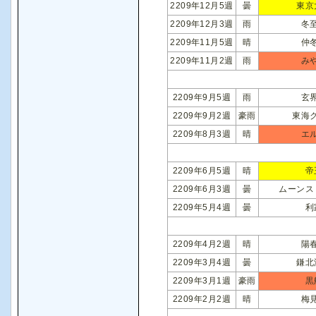
2209年12月5週
曇
東京
2209年12月3週
雨
冬
2209年11月5週
晴
仲
2209年11月2週
雨
み
2209年9月5週
雨
玄
2209年9月2週
豪雨
東海
2209年8月3週
晴
エ
2209年6月5週
晴
帝
2209年6月3週
曇
ムーンス
2209年5月4週
曇
利
2209年4月2週
晴
陽
2209年3月4週
曇
鎌北
2209年3月1週
豪雨
黒
2209年2月2週
晴
梅