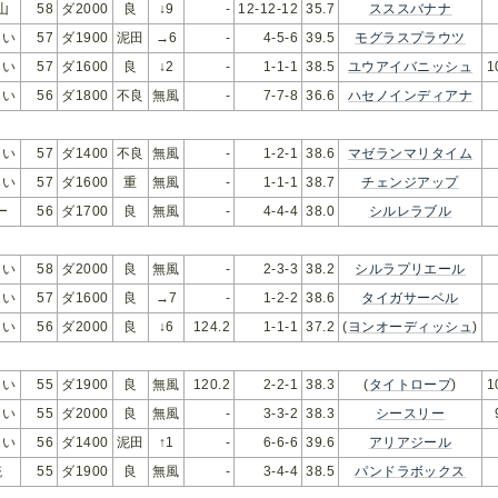
山
58
ダ2000
良
↓9
-
12-12-12
35.7
スススバナナ
らい
57
ダ1900
泥田
→6
-
4-5-6
39.5
モグラスプラウツ
らい
57
ダ1600
良
↓2
-
1-1-1
38.5
ユウアイバニッシュ
1
らい
56
ダ1800
不良
無風
-
7-7-8
36.6
ハセノインディアナ
らい
57
ダ1400
不良
無風
-
1-2-1
38.6
マゼランマリタイム
らい
57
ダ1600
重
無風
-
1-1-1
38.7
チェンジアップ
ー
56
ダ1700
良
無風
-
4-4-4
38.0
シルレラブル
らい
58
ダ2000
良
無風
-
2-3-3
38.2
シルラプリエール
らい
57
ダ1600
良
→7
-
1-2-2
38.6
タイガサーベル
らい
56
ダ2000
良
↓6
124.2
1-1-1
37.2
(
ヨンオーディッシュ
)
らい
55
ダ1900
良
無風
120.2
2-2-1
38.3
(
タイトロープ
)
1
らい
55
ダ2000
良
無風
-
3-3-2
38.3
シースリー
らい
56
ダ1400
泥田
↑1
-
6-6-6
39.6
アリアジール
椛
55
ダ1900
良
無風
-
3-4-4
38.5
パンドラボックス