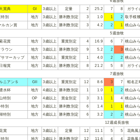
6週放牧
大賞典
GI
3歳以上
定量
2
25.2
7
8
ガライ
至特別
地方
3歳以上
勝利数別定
3
1.0
1
2
取手模
ァルカン賞
地方
3歳以上
勝利数別定
3
4.2
2
1
桃山み
5週放牧
菊花賞
地方
3歳以上
重賞別定
4
16.9
6
7
桃山み
クラウン
地方
3歳以上
勝利数別定
9
5.2
2
3
桃山み
グサマーカップ
地方
3歳以上
重賞別定
1
4.0
2
2
桃山み
日報賞
地方
3歳以上
勝利数別定
8
21.2
5
8
ガライ
7週放牧
ルニアンＳ
GII
3歳以上
重賞別定
12
8.6
3
7
蝦名正
濃水杯
地方
4歳以上
勝利数別定
1
1.0
1
2
桃山み
山特別
OP
4歳以上
賞金別定
3
3.1
1
4
桃山み
春特別
地方
3歳以上
勝利数別定
6
1.4
1
1
桃山み
湖特別
地方
4歳以上
勝利数別定
6
3.2
2
2
桃山み
12週成長放牧
花賞
地方
3歳以上
定量
12
11.1
5
5
花鳥風
至特別
地方
3歳以上
勝利数別定
12
11.6
4
4
花鳥風