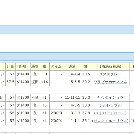
斤量
距離
馬場
風
タイム
通過
3F
1着馬(2着馬)
らい
57
ダ1400
良
←1
-
4-4-4
38.5
スススグレー
らい
57.5
ダ1400
泥田
↓14
-
5-5-5
39.2
ワラビサカナノフネ
山
57
ダ1900
不良
↑1
-
11-11-11
35.3
ヤウタイショウ
らい
57
ダ1400
良
↑5
-
4-5-5
38.3
シルレラブル
らい
56
ダ1900
良
↑1
2′00″0
3-3-3
37.9
(
ストロードロード
)
らい
57
ダ1900
良
↑4
2′00″4
1-1-1
38.1
(
パロマメルクリウス
)
1