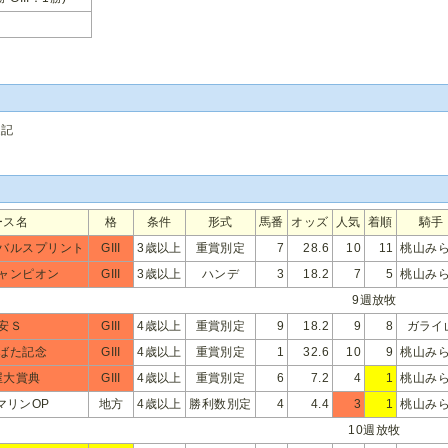
追記
ース名
格
条件
形式
馬番
オッズ
人気
着順
騎手
バルスプリント
GIII
3歳以上
重賞別定
7
28.6
10
11
桃山み
ャンピオン
GIII
3歳以上
ハンデ
3
18.2
7
5
桃山み
9週放牧
安Ｓ
GIII
4歳以上
重賞別定
9
18.2
9
8
ガライ
ばた記念
GIII
4歳以上
重賞別定
1
32.6
10
9
桃山み
屋大賞典
GIII
4歳以上
重賞別定
6
7.2
4
1
桃山み
マリンOP
地方
4歳以上
勝利数別定
4
4.4
3
1
桃山み
10週放牧