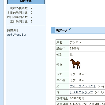
訪問者数
現在の接続数：
?
本日の訪問者数：
?
昨日の訪問者数：
?
累計訪問者数：
?
[編集用]
馬データ
編集:MenuBar
馬名
アケロン
誕生年
2206年
性別
牡
毛色
馬主
えびふりゃー
生産者
えびふりゃー
父
ディープインパクト
（ヘイ
母
シベリアトラップ
（ベジタ
獲得賞金
30980万円
通算成績
7-7-6-34 (GI：0勝 GII：0