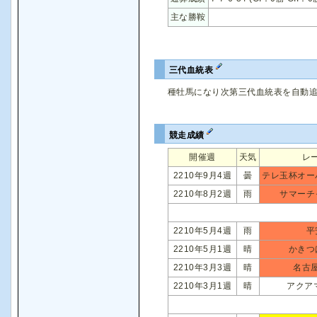
主な勝鞍
三代血統表
種牡馬になり次第三代血統表を自動
競走成績
開催週
天気
レ
2210年9月4週
曇
テレ玉杯オー
2210年8月2週
雨
サマーチ
2210年5月4週
雨
平
2210年5月1週
晴
かきつ
2210年3月3週
晴
名古
2210年3月1週
晴
アクア