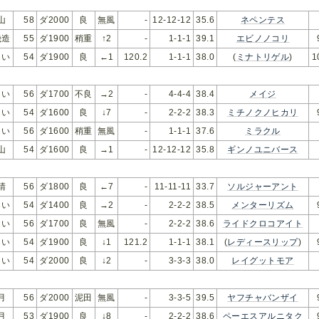
山
58
ダ2000
良
無風
-
12-12-12
35.6
ネペンテス
幾造
55
ダ1900
稍重
↑2
-
1-1-1
39.1
エビノノコリ
らい
54
ダ1900
良
←1
120.2
1-1-1
38.0
(
ミナトリゲル
)
1
らい
56
ダ1700
不良
→2
-
4-4-4
38.4
メイジ
らい
54
ダ1600
良
↓7
-
2-2-2
38.3
ミチノクノヒカリ
らい
56
ダ1600
稍重
無風
-
1-1-1
37.6
ミラクル
山
54
ダ1600
良
→1
-
12-12-12
35.8
ギンノユニバース
晴
56
ダ1800
良
←7
-
11-11-11
33.7
ソルジャーアント
らい
54
ダ1400
良
→2
-
2-2-2
38.5
メンターリズム
らい
56
ダ1700
良
無風
-
2-2-2
38.6
ライドクロコアイト
らい
54
ダ1900
良
↓1
121.2
1-1-1
38.1
(
レディースリップ
)
らい
54
ダ2000
良
↓2
-
3-3-3
38.0
レイグットモア
月
56
ダ2000
泥田
無風
-
3-3-5
39.5
ヤフチャバンザイ
月
53
ダ1900
良
↓8
-
2-2-2
38.6
ペーエスアルニタク