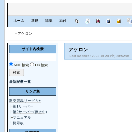
[
ホーム
|
新規
|
編集
|
添付
]
> アケロン
サイト内検索
アケロン
Last-modified: 2022-10-28 (金) 20:52:06
AND検索
OR検索
最新記事一覧
リンク集
激突競馬リーグ３+
┣
第1サーバー
┣
第2サーバー(停止中)
┣
マニュアル
┗
掲示板