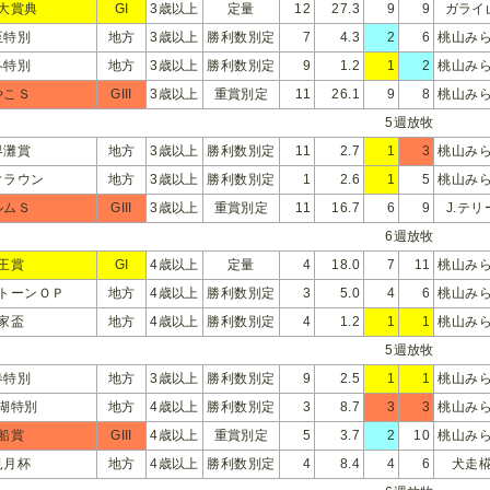
大賞典
GI
3歳以上
定量
12
27.3
9
9
ガライ
至特別
地方
3歳以上
勝利数別定
7
4.3
2
6
桃山み
冬特別
地方
3歳以上
勝利数別定
9
1.2
1
2
桃山み
やこＳ
GIII
3歳以上
重賞別定
11
26.1
9
8
桃山み
5週放牧
界灘賞
地方
3歳以上
勝利数別定
11
2.7
1
3
桃山み
クラウン
地方
3歳以上
勝利数別定
1
2.6
1
5
桃山み
ルムＳ
GIII
3歳以上
重賞別定
11
16.7
6
9
J.テリ
6週放牧
王賞
GI
4歳以上
定量
4
18.0
7
11
桃山み
トーンＯＰ
地方
4歳以上
勝利数別定
3
5.0
4
6
桃山み
家盃
地方
4歳以上
勝利数別定
4
1.2
1
1
桃山み
5週放牧
春特別
地方
3歳以上
勝利数別定
9
2.5
1
1
桃山み
湖特別
地方
4歳以上
勝利数別定
3
8.7
3
3
桃山み
船賞
GIII
4歳以上
重賞別定
5
3.7
2
10
桃山み
見月杯
地方
4歳以上
勝利数別定
4
8.4
4
6
犬走