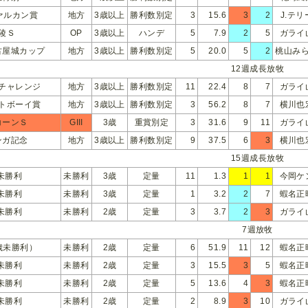
ァルカン賞
地方
3歳以上
勝利数別定
3
15.6
3
2
J.テリ
陵Ｓ
OP
3歳以上
ハンデ
5
7.9
2
5
ガライ
古屋城カップ
地方
3歳以上
勝利数別定
5
20.0
5
2
桃山み
12週成長放牧
チャレンジ
地方
3歳以上
勝利数別定
11
22.4
8
7
ガライ
トボーイ賞
地方
3歳以上
勝利数別定
3
56.2
8
7
横川也
コーンＳ
GIII
3歳
重賞別定
3
31.6
9
11
ガライ
ンガ記念
地方
3歳以上
勝利数別定
9
37.5
6
3
横川也
15週成長放牧
未勝利
未勝利
3歳
定量
11
1.3
1
1
今岡ケ
未勝利
未勝利
3歳
定量
1
3.2
2
7
蝦名正
未勝利
未勝利
2歳
定量
3
3.7
2
3
ガライ
7週放牧
歳未勝利）
未勝利
2歳
定量
6
51.9
11
12
蝦名正
未勝利
未勝利
2歳
定量
3
15.5
3
5
蝦名正
未勝利
未勝利
2歳
定量
5
13.6
4
3
蝦名正
未勝利
未勝利
2歳
定量
2
8.9
3
10
ガライ