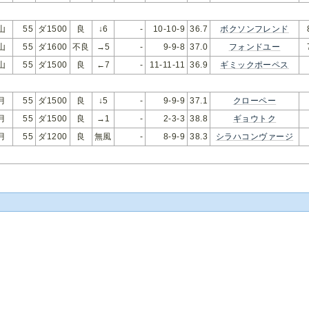
山
55
ダ1500
良
↓6
-
10-10-9
36.7
ボクソンフレンド
山
55
ダ1600
不良
→5
-
9-9-8
37.0
フォンドユー
山
55
ダ1500
良
←7
-
11-11-11
36.9
ギミックポーペス
月
55
ダ1500
良
↓5
-
9-9-9
37.1
クローペー
月
55
ダ1500
良
→1
-
2-3-3
38.8
ギョウトク
月
55
ダ1200
良
無風
-
8-9-9
38.3
シラハコンヴァージ