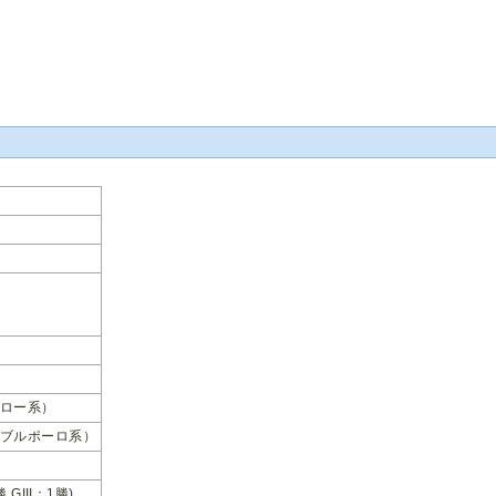
ロー系）
ブルポーロ系）
勝 GIII：1勝)