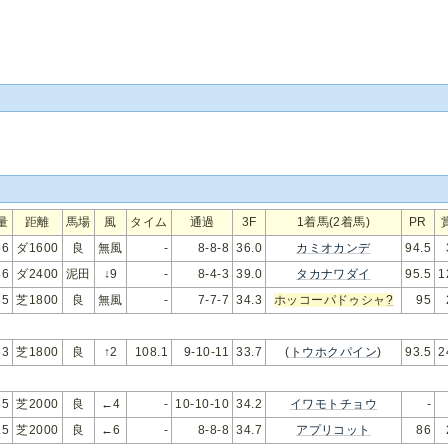
量
距離
馬場
風
タイム
通過
3F
1着馬(2着馬)
PR
56
ダ1600
良
無風
-
8-8-8
36.0
カミオカンデ
94.5
56
ダ2400
泥田
↓9
-
8-4-3
39.0
タカナワダイ
95.5
1
55
芝1800
良
無風
-
7-7-7
34.3
ホッコーパドゥシャ
?
95
53
芝1800
良
↑2
108.1
9-10-11
33.7
(
トウホクパイン
)
93.5
2
55
芝2000
良
←4
-
10-10-10
34.2
イワモトチョウ
-
.5
芝2000
良
←6
-
8-8-8
34.7
アプリコット
86