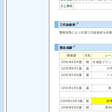
主な勝鞍
三代血統表
繁殖牝馬になり次第三代血統表を自
競走成績
開催週
天気
レー
2202年6月4週
晴
京成盃グラン
2202年6月1週
曇
六
2202年5月4週
曇
メ
2201年1月1週
曇
寿
2200年10月3週
曇
秋
2200年9月3週
晴
美作