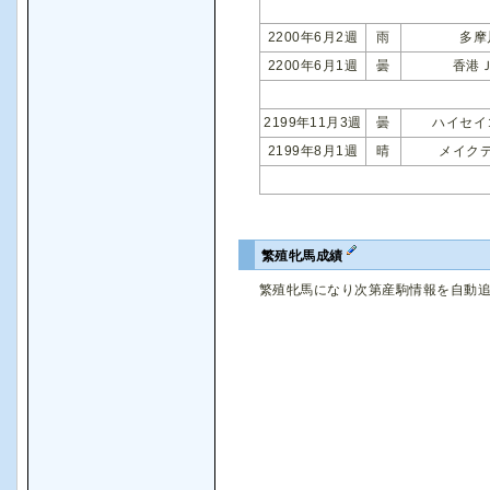
2200年6月2週
雨
多摩
2200年6月1週
曇
香港
2199年11月3週
曇
ハイセイ
2199年8月1週
晴
メイク
繁殖牝馬成績
繁殖牝馬になり次第産駒情報を自動