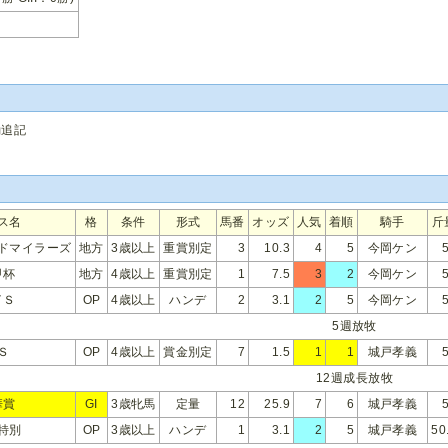
動追記
ス名
格
条件
形式
馬番
オッズ
人気
着順
騎手
斤
ドマイラーズ
地方
3歳以上
重賞別定
3
10.3
4
5
今岡ケン
甲杯
地方
4歳以上
重賞別定
1
7.5
3
2
今岡ケン
イＳ
OP
4歳以上
ハンデ
2
3.1
2
5
今岡ケン
5週放牧
Ｓ
OP
4歳以上
賞金別定
7
1.5
1
1
城戸孝義
12週成長放牧
華賞
GI
3歳牝馬
定量
12
25.9
7
6
城戸孝義
特別
OP
3歳以上
ハンデ
1
3.1
2
5
城戸孝義
50