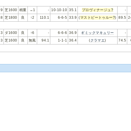
49
芝1600
稍重
→1
-
10-10-10
35.1
プロヴィナージュ
?
-
48
芝1800
良
↑2
110.1
6-6-5
33.9
(
マストビートゥルー
?
)
89.5
2
53
ダ1600
良
↑6
-
6-6-6
36.9
ギミックマキュリー
-
53
芝1600
良
無風
94.1
1-1-1
36.4
(
クラマエ
)
74.5