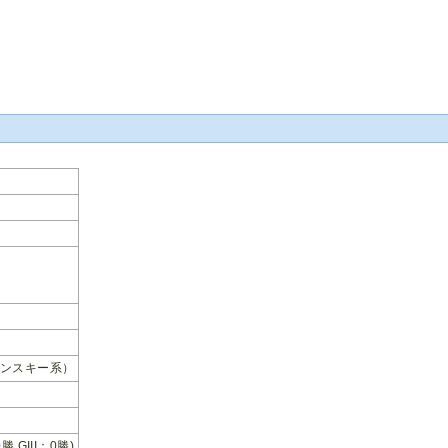
ンスキー系）
0勝 GIII：0勝)