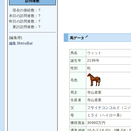
訪問者数
現在の接続数：
?
本日の訪問者数：
?
昨日の訪問者数：
?
累計訪問者数：
?
[編集用]
馬データ
編集:MenuBar
馬名
ウィット
誕生年
2199年
性別
牝
毛色
馬主
寺山産業
生産者
寺山産業
父
フサイチコンコルド
（ニジ
母
ミライ
（ヘイロー系）
獲得賞金
30990万円
通算成績
10-5-2-16 (GI：0勝 GII：