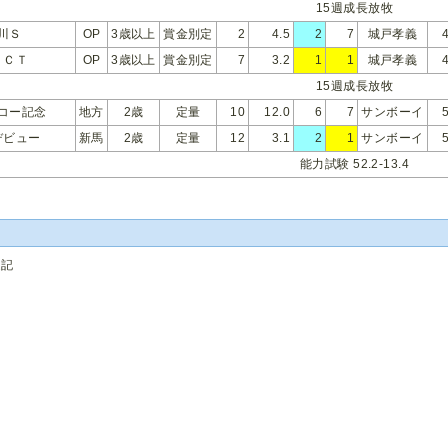
15週成長放牧
川Ｓ
OP
3歳以上
賞金別定
2
4.5
2
7
城戸孝義
ＪＣＴ
OP
3歳以上
賞金別定
7
3.2
1
1
城戸孝義
15週成長放牧
コー記念
地方
2歳
定量
10
12.0
6
7
サンボーイ
デビュー
新馬
2歳
定量
12
3.1
2
1
サンボーイ
能力試験 52.2-13.4
追記