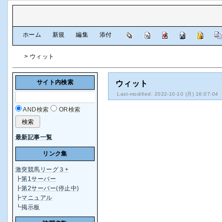
[
ホーム
|
新規
|
編集
|
添付
]
> ウィット
サイト内検索
ウィット
Last-modified: 2022-10-10 (月) 16:07:04
AND検索
OR検索
最新記事一覧
リンク集
激突競馬リーグ３+
┣
第1サーバー
┣
第2サーバー(停止中)
┣
マニュアル
┗
掲示板