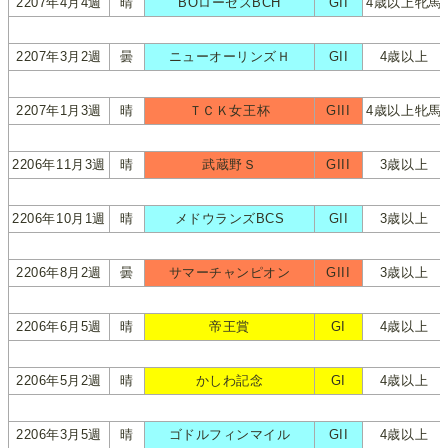
2207年4月4週
晴
BOローゼズBCH
GII
4歳以上牝馬
2207年3月2週
曇
ニューオーリンズＨ
GII
4歳以上
2207年1月3週
晴
ＴＣＫ女王杯
GIII
4歳以上牝馬
2206年11月3週
晴
武蔵野Ｓ
GIII
3歳以上
2206年10月1週
晴
メドウランズBCS
GII
3歳以上
2206年8月2週
曇
サマーチャンピオン
GIII
3歳以上
2206年6月5週
晴
帝王賞
GI
4歳以上
2206年5月2週
晴
かしわ記念
GI
4歳以上
2206年3月5週
晴
ゴドルフィンマイル
GII
4歳以上