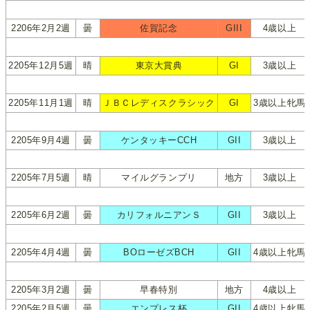
2206年2月2週
曇
佐賀記念
GIII
4歳以上
2205年12月5週
晴
東京大賞典
GI
3歳以上
2205年11月1週
晴
ＪＢＣレディスクラシック
GI
3歳以上牝馬
2205年9月4週
曇
ケンタッキーCCH
GII
3歳以上
2205年7月5週
晴
マイルグランプリ
地方
3歳以上
2205年6月2週
曇
カリフォルニアンＳ
GII
3歳以上
2205年4月4週
曇
BOローゼズBCH
GII
4歳以上牝馬
2205年3月2週
曇
早春特別
地方
4歳以上
2205年2月5週
曇
エンプレス杯
GII
4歳以上牝馬