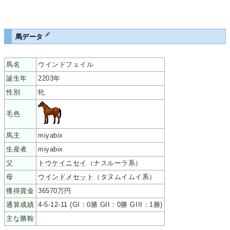
馬データ
馬名
ウインドフェイル
誕生年
2203年
性別
牝
毛色
馬主
miyabix
生産者
miyabix
父
トウケイニセイ
（ナスルーラ系）
母
ウインドメセット
（タヌムイムイ系）
獲得賞金
36570万円
通算成績
4-5-12-11 (GI：0勝 GII：0勝 GIII：1勝)
主な勝鞍