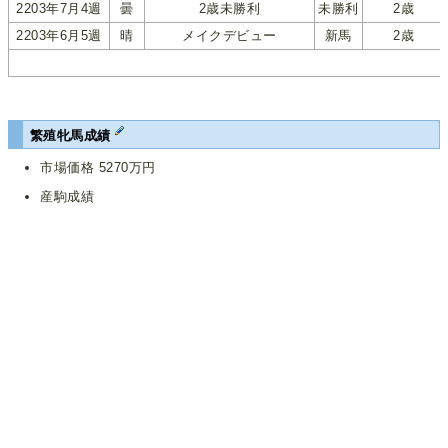
2203年7月4週
曇
2歳未勝利
未勝利
2歳
2203年6月5週
晴
メイクデビュー
新馬
2歳
繁殖牝馬成績
市場価格 5270万円
産駒成績