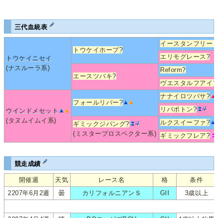
三代血統表
イースタンフリー
トウケイホープ
?
エリモグレース
?
トウケイニセイ
(ナスルーラ系)
Reform
?
エースツバキ
?
ヴエスタルフアイ
ナナイロツバサ
?
フォールリバー
?
リバポトン
?
ウインドメセット
(タヌムイムイ系)
ルクスイーファ
?
ギミックジパング
?
(ミスタープロスペクター系)
ギミックフレア
?
競走成績
開催週
天気
レース名
格
条件
2207年6月2週
曇
カリフォルニアンＳ
GII
3歳以上