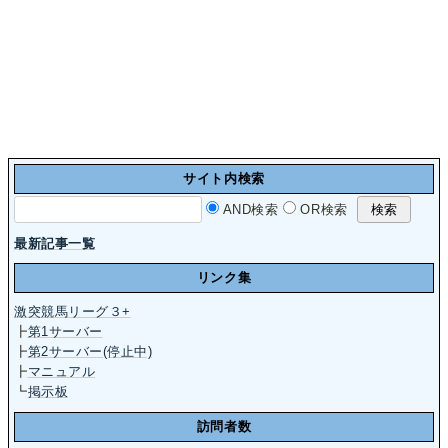
サイト内検索
AND検索
OR検索
最新記事一覧
リンク集
激突競馬リーグ３+
┣
第1サーバー
┣
第2サーバー(停止中)
┣
マニュアル
┗
掲示板
訪問者数